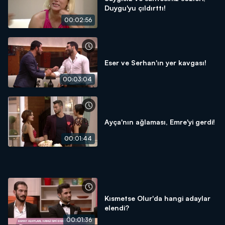
Duygu'yu çıldırttı!
00:02:56
Eser ve Serhan'ın yer kavgası!
00:03:04
Ayça'nın ağlaması, Emre'yi gerdi!
00:01:44
Kısmetse Olur'da hangi adaylar
elendi?
00:01:36