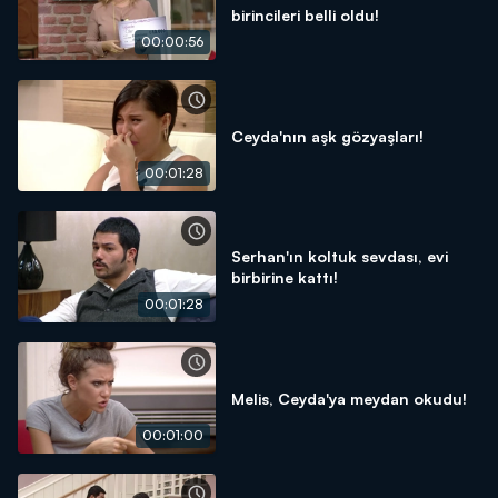
birincileri belli oldu!
00:00:56
Ceyda'nın aşk gözyaşları!
00:01:28
Serhan'ın koltuk sevdası, evi
birbirine kattı!
00:01:28
Melis, Ceyda'ya meydan okudu!
00:01:00