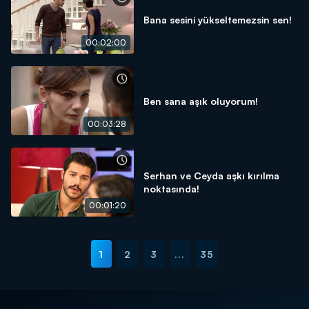
Bana sesini yükseltemezsin sen!
00:02:00
Ben sana aşık oluyorum!
00:03:28
Serhan ve Ceyda aşkı kırılma
noktasında!
00:01:20
1
2
3
...
35