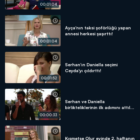
00:01:04
Ayça'nın taksi şoförlüğü yapan
annesi herkesi şaşırttı!
00:01:04
Serhan'ın Daniella seçimi
Ceyda'yı çıldırttı!
00:01:52
Serhan ve Daniella
birlikteliklerinin ilk adımını attılar
mı?
00:00:33
Kısmetse Olur evinde 2. haftanın