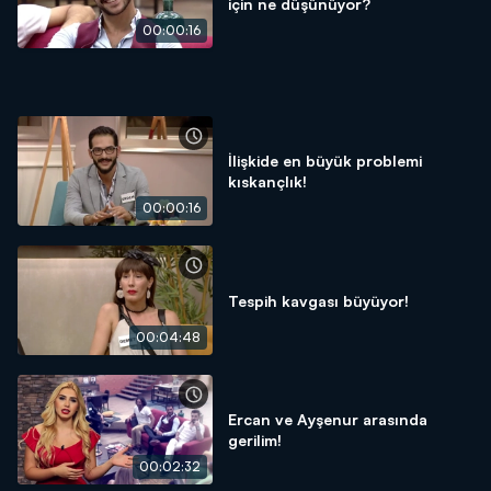
için ne düşünüyor?
00:00:16
İlişkide en büyük problemi
kıskançlık!
00:00:16
Tespih kavgası büyüyor!
00:04:48
Ercan ve Ayşenur arasında
gerilim!
00:02:32