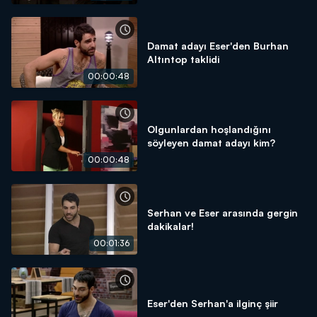
Damat adayı Eser'den Burhan
Altıntop taklidi
00:00:48
Olgunlardan hoşlandığını
söyleyen damat adayı kim?
00:00:48
Serhan ve Eser arasında gergin
dakikalar!
00:01:36
Eser'den Serhan'a ilginç şiir