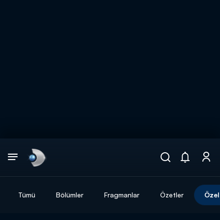
Arama
muhteşem ikili
ARAMA SONUÇLARI
Tümü
Bölümler
Fragmanlar
Özetler
Özel
DİĞER SONUÇLAR