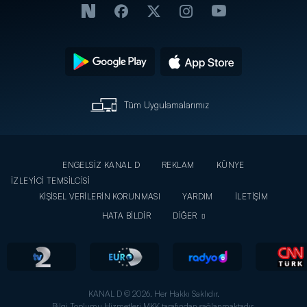
Tüm Uygulamalarımız
ENGELSİZ KANAL D
REKLAM
KÜNYE
İZLEYİCİ TEMSİLCİSİ
KİŞİSEL VERİLERİN KORUNMASI
YARDIM
İLETİŞİM
HATA BİLDİR
DİĞER
KANAL D © 2026. Her Hakkı Saklıdır.
Bilgi Toplumu Hizmetleri MKK tarafından sağlanmaktadır.