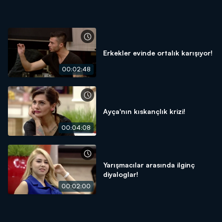
Erkekler evinde ortalık karışıyor!
00:02:48
Ayça'nın kıskançlık krizi!
00:04:08
Yarışmacılar arasında ilginç
diyaloglar!
00:02:00