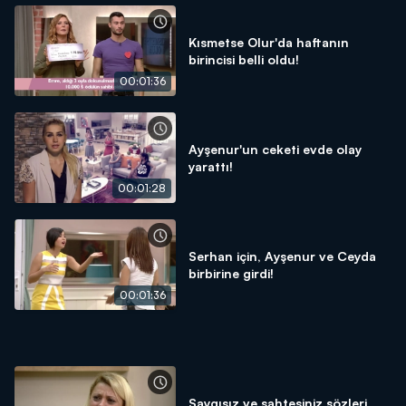
Kısmetse Olur'da haftanın
birincisi belli oldu!
00:01:36
Ayşenur'un ceketi evde olay
yarattı!
00:01:28
Serhan için, Ayşenur ve Ceyda
birbirine girdi!
00:01:36
Saygısız ve sahtesiniz sözleri,