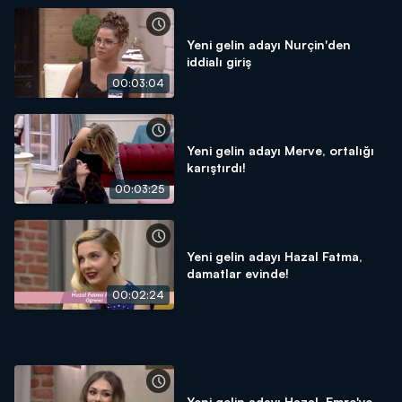
Yeni gelin adayı Nurçin'den
iddialı giriş
00:03:04
Yeni gelin adayı Merve, ortalığı
karıştırdı!
00:03:25
Yeni gelin adayı Hazal Fatma,
damatlar evinde!
00:02:24
Yeni gelin adayı Hazal, Emre'ye