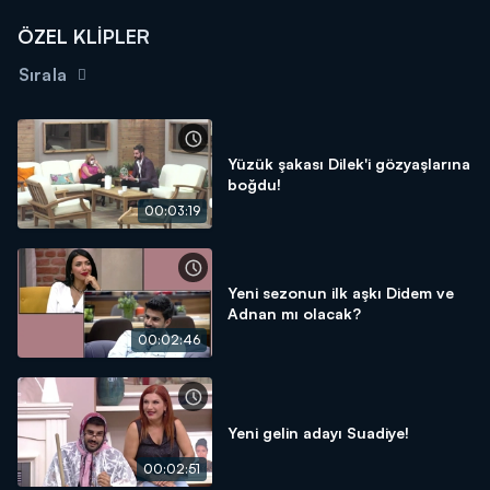
ÖZEL KLİPLER
Sırala
Yüzük şakası Dilek'i gözyaşlarına
boğdu!
00:03:19
Yeni sezonun ilk aşkı Didem ve
Adnan mı olacak?
00:02:46
Yeni gelin adayı Suadiye!
00:02:51