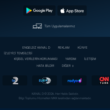
Tüm Uygulamalarımız
ENGELSİZ KANAL D
REKLAM
KÜNYE
İZLEYİCİ TEMSİLCİSİ
KİŞİSEL VERİLERİN KORUNMASI
YARDIM
İLETİŞİM
HATA BİLDİR
DİĞER
KANAL D © 2026. Her Hakkı Saklıdır.
Bilgi Toplumu Hizmetleri MKK tarafından sağlanmaktadır.