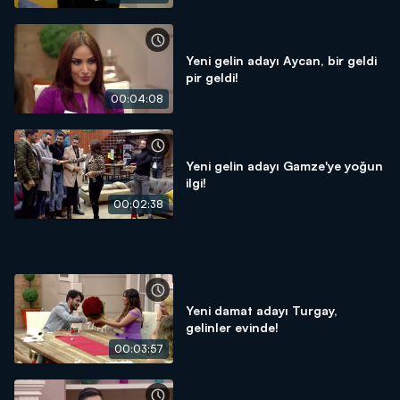
Yeni gelin adayı Aycan, bir geldi
pir geldi!
00:04:08
Yeni gelin adayı Gamze'ye yoğun
ilgi!
00:02:38
Yeni damat adayı Turgay,
gelinler evinde!
00:03:57