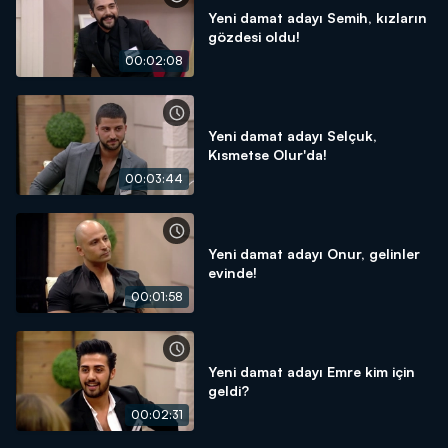
Yeni damat adayı Semih, kızların
gözdesi oldu!
00:02:08
Yeni damat adayı Selçuk,
Kısmetse Olur'da!
00:03:44
Yeni damat adayı Onur, gelinler
evinde!
00:01:58
Yeni damat adayı Emre kim için
geldi?
00:02:31