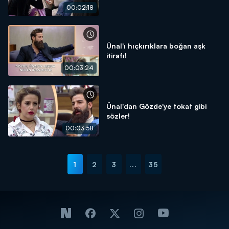
00:02:18
Ünal'ı hıçkırıklara boğan aşk
itirafı!
00:03:24
Ünal'dan Gözde'ye tokat gibi
sözler!
00:03:58
1
2
3
...
35