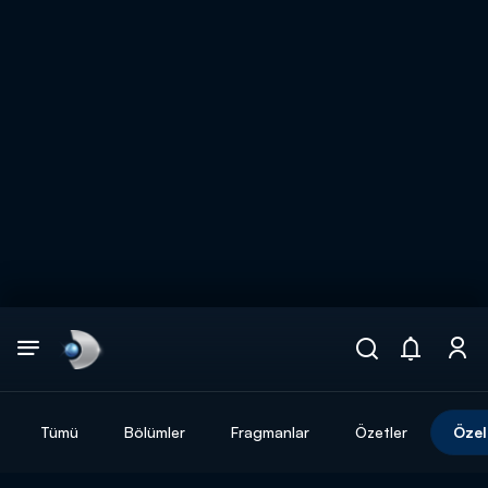
Arama
muhteşem ikili
ARAMA SONUÇLARI
Tümü
Bölümler
Fragmanlar
Özetler
Özel
DİĞER SONUÇLAR