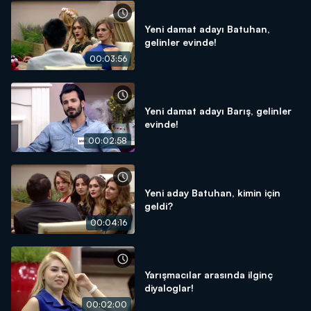
Yeni damat adayı Batuhan,
gelinler evinde!
00:03:56
Yeni damat adayı Barış, gelinler
evinde!
00:02:58
Yeni aday Batuhan, kimin için
geldi?
00:04:16
Yarışmacılar arasında ilginç
diyaloglar!
00:02:00