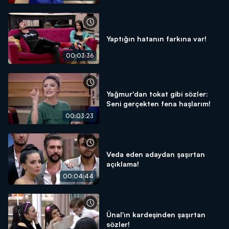
Yaptığın hatanın farkına var!
00:03:36
Yağmur'dan tokat gibi sözler:
Seni gerçekten fena haşlarım!
00:03:23
Veda eden adaydan şaşırtan
açıklama!
00:04:44
Ünal'ın kardeşinden şaşırtan
sözler!