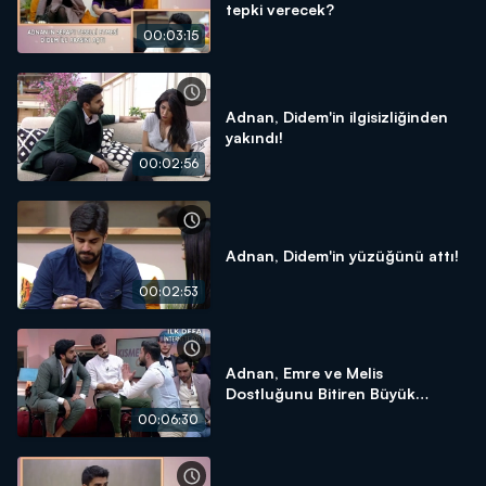
tepki verecek?
00:03:15
Adnan, Didem'in ilgisizliğinden
yakındı!
00:02:56
Adnan, Didem'in yüzüğünü attı!
00:02:53
Adnan, Emre ve Melis
Dostluğunu Bitiren Büyük
Kavga! - İnternet Özel
00:06:30