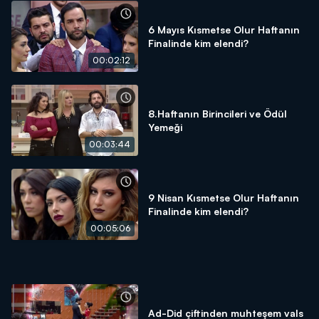
6 Mayıs Kısmetse Olur Haftanın
Finalinde kim elendi?
00:02:12
8.Haftanın Birincileri ve Ödül
Yemeği
00:03:44
9 Nisan Kısmetse Olur Haftanın
Finalinde kim elendi?
00:05:06
Ad-Did çiftinden muhteşem vals