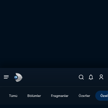
Arama
muhteşem ikili
ARAMA SONUÇLARI
Tümü
Bölümler
Fragmanlar
Özetler
Özel
DİĞER SONUÇLAR