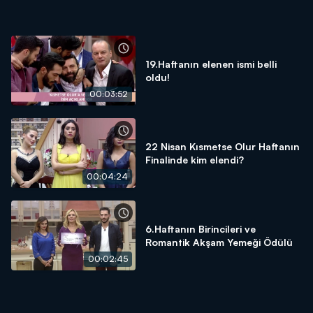
19.Haftanın elenen ismi belli
oldu!
00:03:52
22 Nisan Kısmetse Olur Haftanın
Finalinde kim elendi?
00:04:24
6.Haftanın Birincileri ve
Romantik Akşam Yemeği Ödülü
00:02:45