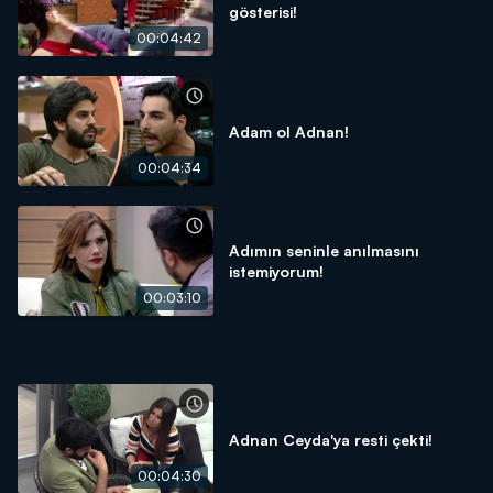
gösterisi!
00:04:42
Adam ol Adnan!
00:04:34
Adımın seninle anılmasını
istemiyorum!
00:03:10
Adnan Ceyda'ya resti çekti!
00:04:30