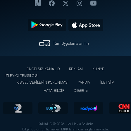
Tüm Uygulamalarımız
ENGELSİZ KANAL D
REKLAM
KÜNYE
İZLEYİCİ TEMSİLCİSİ
KİŞİSEL VERİLERİN KORUNMASI
YARDIM
İLETİŞİM
HATA BİLDİR
DİĞER
KANAL D © 2026. Her Hakkı Saklıdır.
Bilgi Toplumu Hizmetleri MKK tarafından sağlanmaktadır.