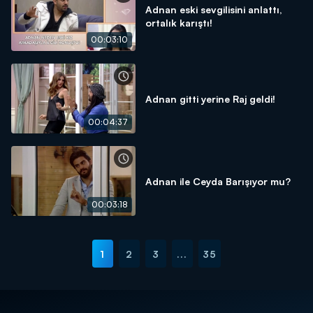
Adnan eski sevgilisini anlattı,
ortalık karıştı!
00:03:10
Adnan gitti yerine Raj geldi!
00:04:37
Adnan ile Ceyda Barışıyor mu?
00:03:18
1
2
3
...
35