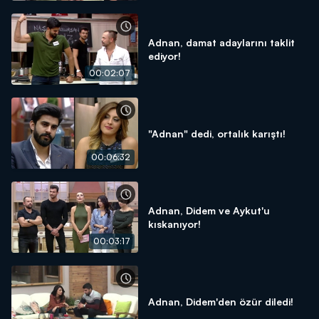
Adnan, damat adaylarını taklit
ediyor!
00:02:07
"Adnan" dedi, ortalık karıştı!
00:06:32
Adnan, Didem ve Aykut'u
kıskanıyor!
00:03:17
Adnan, Didem'den özür diledi!