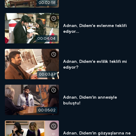
00:02:58
Adnan, Didem'e evlenme teklifi
ediyor...
00:04:04
Adnan, Didem'e evlilik teklifi mi
ediyor?
00:03:37
Adnan, Didem'in annesiyle
buluştu!
00:05:02
Adnan, Didem'in gözyaşlarına ne