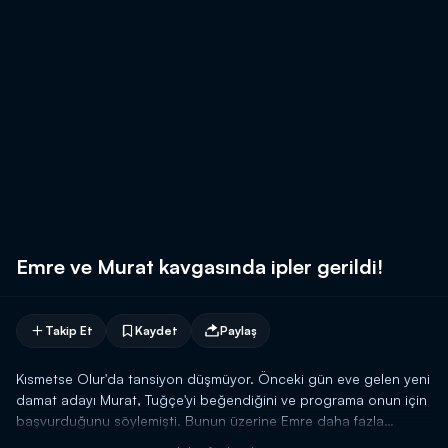
Emre ve Murat kavgasında ipler gerildi!
Takip Et
Kaydet
Paylaş
Kısmetse Olur'da tansiyon düşmüyor. Önceki gün eve gelen yeni
damat adayı Murat, Tuğçe'yi beğendiğini ve programa onun için
başvurduğunu söylemişti. Bunun üzerine Emre daha fazla
dayanamadı ve Murat'la karşı karşıya geldi. İkili arasında bir anda