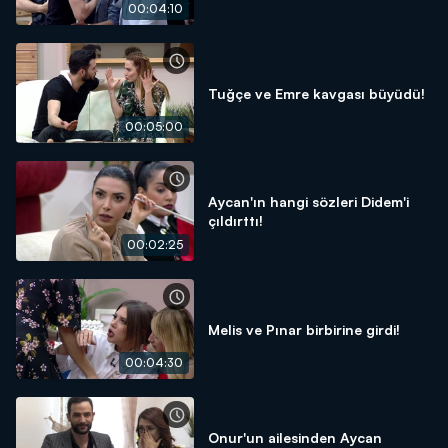
00:04:10
Tuğçe ve Emre kavgası büyüdü!
00:05:00
Aycan'ın hangi sözleri Didem'i
çıldırttı!
00:02:25
Melis ve Pınar birbirine girdi!
00:04:30
Onur'un ailesinden Aycan