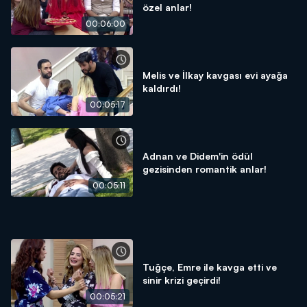
özel anlar!
00:06:00
Melis ve İlkay kavgası evi ayağa
kaldırdı!
00:05:17
Adnan ve Didem'in ödül
gezisinden romantik anlar!
00:05:11
Tuğçe, Emre ile kavga etti ve
sinir krizi geçirdi!
00:05:21