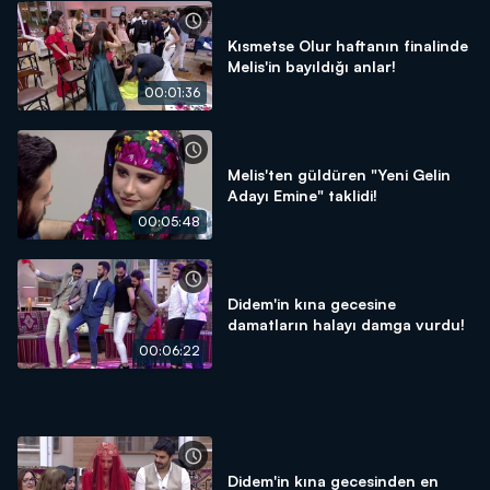
Kısmetse Olur haftanın finalinde
Melis'in bayıldığı anlar!
00:01:36
Melis'ten güldüren "Yeni Gelin
Adayı Emine" taklidi!
00:05:48
Didem'in kına gecesine
damatların halayı damga vurdu!
00:06:22
Didem'in kına gecesinden en