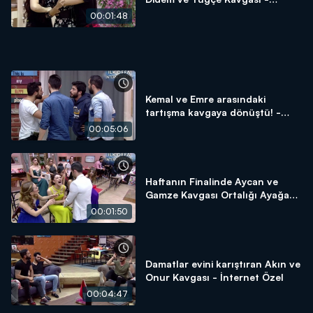
İnternet Özel
00:01:48
Kemal ve Emre arasındaki
tartışma kavgaya dönüştü! -
İnternet Özel
00:05:06
Haftanın Finalinde Aycan ve
Gamze Kavgası Ortalığı Ayağa
Kaldırdı! - İnternet Özel
00:01:50
Damatlar evini karıştıran Akın ve
Onur Kavgası - İnternet Özel
00:04:47