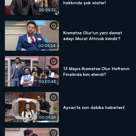
hakkında şok sözler!
00:05:32
Kısmetse Olur'un yeni damat
adayı Murat Altınok kimdir?
00:05:24
13 Mayıs Kısmetse Olur Haftanın
Finalinde kim elendi?
00:03:45
Aycan'la son dakika haberleri!
00:05:25