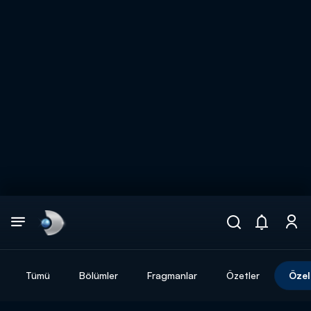
Arama
muhteşem ikili
ARAMA SONUÇLARI
Tümü
Bölümler
Fragmanlar
Özetler
Özel
DİĞER SONUÇLAR