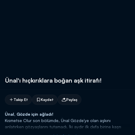
Ünal'ı hıçkırıklara boğan aşk itirafı!
Takip Et
Kaydet
Paylaş
Ünal, Gözde için ağladı!
Kısmetse Olur son bölümde, Ünal Gözde'ye olan aşkını
anlatırken gözyaşlarını tutamadı. İki aydır ilk defa birine kaşrı
duyguları olduğunu ve Gözde'ye gerçekten aşık olduğunu