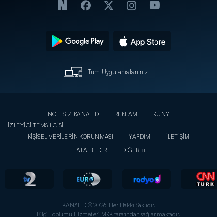
Tüm Uygulamalarımız
ENGELSİZ KANAL D
REKLAM
KÜNYE
İZLEYİCİ TEMSİLCİSİ
KİŞİSEL VERİLERİN KORUNMASI
YARDIM
İLETİŞİM
HATA BİLDİR
DİĞER
KANAL D © 2026. Her Hakkı Saklıdır.
Bilgi Toplumu Hizmetleri MKK tarafından sağlanmaktadır.