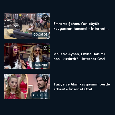
Emre ve Şehmus'un büyük
kavgasının tamamı! - İnternet
Özel
00:05:01
Melis ve Aycan, Emine Hanım'ı
nasıl kızdırdı? - İnternet Özel
00:05:18
Tuğçe ve Akın kavgasının perde
arkası! - İnternet Özel
00:03:55