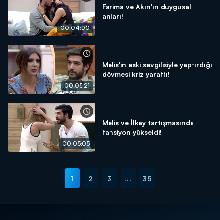
Farima ve Akın'ın duygusal
anları!
00:04:00
Melis'in eski sevgilisiyle yaptırdığı
dövmesi kriz yarattı!
00:05:21
Melis ve İlkay tartışmasında
tansiyon yükseldi!
00:05:05
1
2
3
...
35