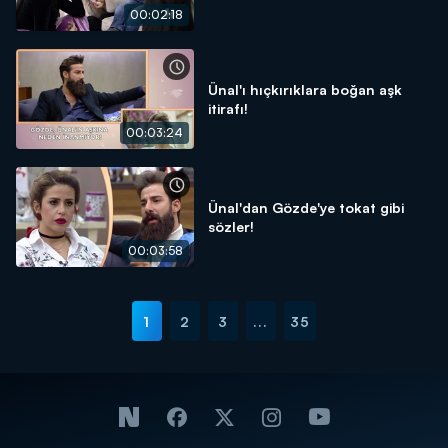
00:02:18
Ünal'ı hıçkırıklara boğan aşk
itirafı!
00:03:24
Ünal'dan Gözde'ye tokat gibi
sözler!
00:03:58
1
2
3
...
35