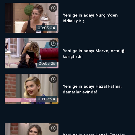
Yeni gelin adayı Nurçin'den
iddialı giriş
00:03:04
Yeni gelin adayı Merve, ortalığı
karıştırdı!
00:03:25
Yeni gelin adayı Hazal Fatma,
damatlar evinde!
00:02:24
Yeni gelin adayı Hazal, Emre'ye