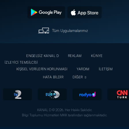
Tüm Uygulamalarımız
ENGELSİZ KANAL D
REKLAM
KÜNYE
İZLEYİCİ TEMSİLCİSİ
KİŞİSEL VERİLERİN KORUNMASI
YARDIM
İLETİŞİM
HATA BİLDİR
DİĞER
KANAL D © 2026. Her Hakkı Saklıdır.
Bilgi Toplumu Hizmetleri MKK tarafından sağlanmaktadır.