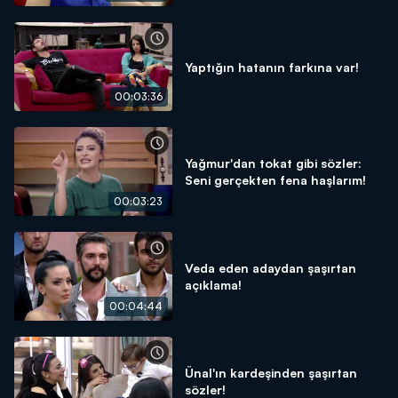
Yaptığın hatanın farkına var!
00:03:36
Yağmur'dan tokat gibi sözler:
Seni gerçekten fena haşlarım!
00:03:23
Veda eden adaydan şaşırtan
açıklama!
00:04:44
Ünal'ın kardeşinden şaşırtan
sözler!