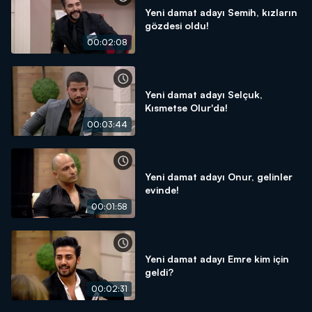
Yeni damat adayı Semih, kızların
gözdesi oldu!
00:02:08
Yeni damat adayı Selçuk,
Kısmetse Olur'da!
00:03:44
Yeni damat adayı Onur, gelinler
evinde!
00:01:58
Yeni damat adayı Emre kim için
geldi?
00:02:31