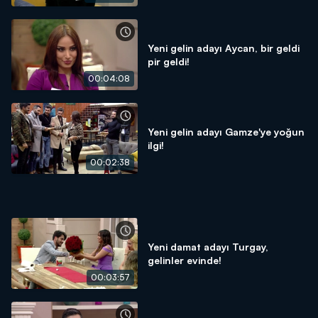
Yeni gelin adayı Aycan, bir geldi
pir geldi!
00:04:08
Yeni gelin adayı Gamze'ye yoğun
ilgi!
00:02:38
Yeni damat adayı Turgay,
gelinler evinde!
00:03:57