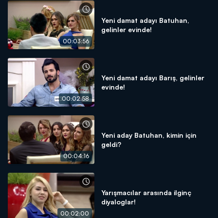
Yeni damat adayı Batuhan,
gelinler evinde!
00:03:56
Yeni damat adayı Barış, gelinler
evinde!
00:02:58
Yeni aday Batuhan, kimin için
geldi?
00:04:16
Yarışmacılar arasında ilginç
diyaloglar!
00:02:00