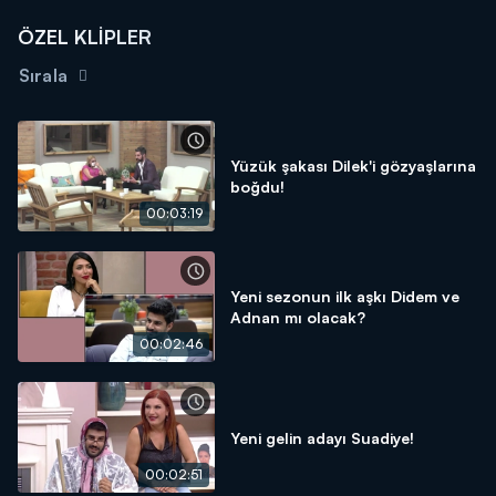
ÖZEL KLİPLER
Sırala
Yüzük şakası Dilek'i gözyaşlarına
boğdu!
00:03:19
Yeni sezonun ilk aşkı Didem ve
Adnan mı olacak?
00:02:46
Yeni gelin adayı Suadiye!
00:02:51