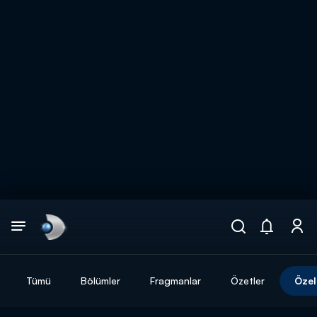
Arama
muhteşem ikili
ARAMA SONUÇLARI
Tümü
Bölümler
Fragmanlar
Özetler
Özel
DİĞER SONUÇLAR