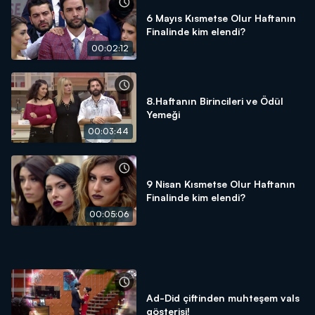
6 Mayıs Kısmetse Olur Haftanın
Finalinde kim elendi?
00:02:12
8.Haftanın Birincileri ve Ödül
Yemeği
00:03:44
9 Nisan Kısmetse Olur Haftanın
Finalinde kim elendi?
00:05:06
Ad-Did çiftinden muhteşem vals
gösterisi!