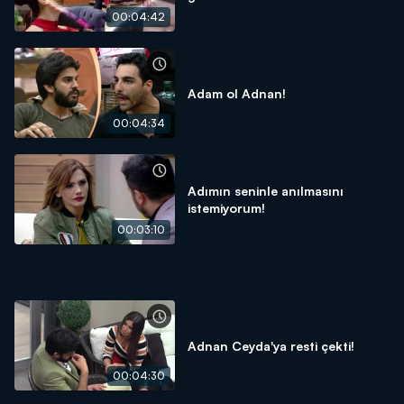
00:04:42
Adam ol Adnan!
00:04:34
Adımın seninle anılmasını
istemiyorum!
00:03:10
Adnan Ceyda'ya resti çekti!
00:04:30