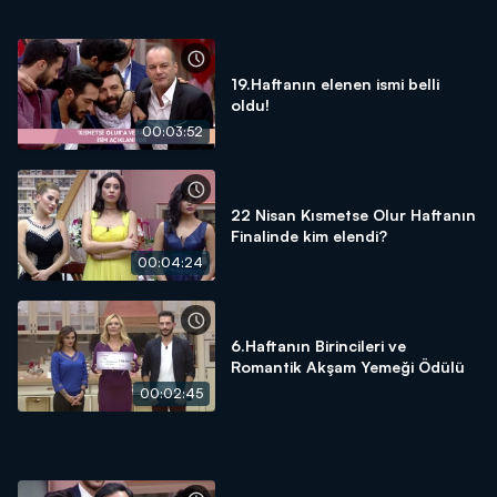
19.Haftanın elenen ismi belli
oldu!
00:03:52
22 Nisan Kısmetse Olur Haftanın
Finalinde kim elendi?
00:04:24
6.Haftanın Birincileri ve
Romantik Akşam Yemeği Ödülü
00:02:45