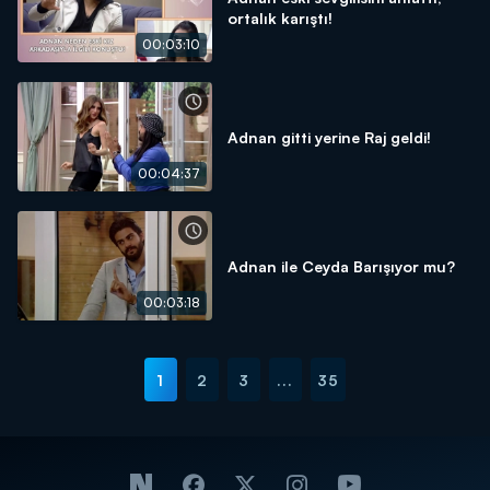
ortalık karıştı!
00:03:10
Adnan gitti yerine Raj geldi!
00:04:37
Adnan ile Ceyda Barışıyor mu?
00:03:18
1
2
3
...
35