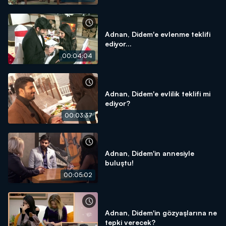
Adnan, Didem'e evlenme teklifi
ediyor...
00:04:04
Adnan, Didem'e evlilik teklifi mi
ediyor?
00:03:37
Adnan, Didem'in annesiyle
buluştu!
00:05:02
Adnan, Didem'in gözyaşlarına ne
tepki verecek?