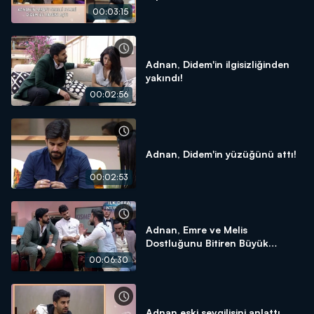
00:03:15
Adnan, Didem'in ilgisizliğinden
yakındı!
00:02:56
Adnan, Didem'in yüzüğünü attı!
00:02:53
Adnan, Emre ve Melis
Dostluğunu Bitiren Büyük
Kavga! - İnternet Özel
00:06:30
Adnan eski sevgilisini anlattı,