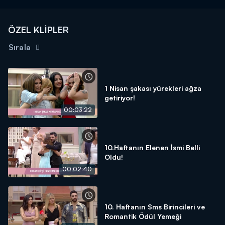
ÖZEL KLİPLER
Sırala
1 Nisan şakası yürekleri ağza
getiriyor!
00:03:22
10.Haftanın Elenen İsmi Belli
Oldu!
00:02:40
10. Haftanın Sms Birincileri ve
Romantik Ödül Yemeği