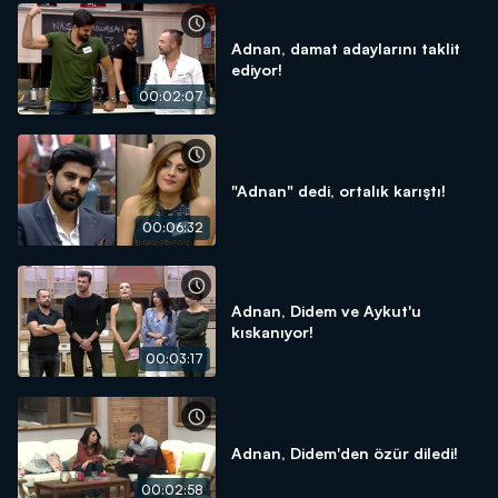
Adnan, damat adaylarını taklit
ediyor!
00:02:07
"Adnan" dedi, ortalık karıştı!
00:06:32
Adnan, Didem ve Aykut'u
kıskanıyor!
00:03:17
Adnan, Didem'den özür diledi!
00:02:58