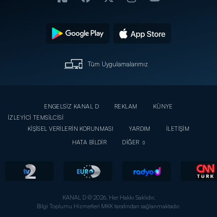
Tüm Uygulamalarımız
ENGELSİZ KANAL D
REKLAM
KÜNYE
İZLEYİCİ TEMSİLCİSİ
KİŞİSEL VERİLERİN KORUNMASI
YARDIM
İLETİŞİM
HATA BİLDİR
DİĞER
KANAL D © 2026. Her Hakkı Saklıdır.
Bilgi Toplumu Hizmetleri MKK tarafından sağlanmaktadır.