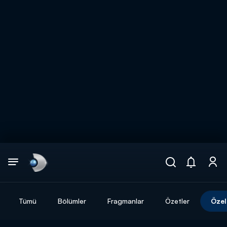
Arama
muhteşem ikili
ARAMA SONUÇLARI
Tümü
Bölümler
Fragmanlar
Özetler
Özel
DİĞER SONUÇLAR