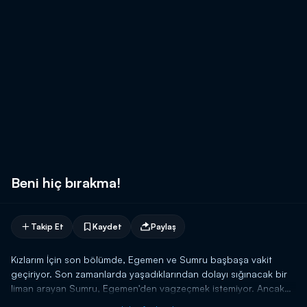
Beni hiç bırakma!
Takip Et
Kaydet
Paylaş
Kızlarım İçin son bölümde, Egemen ve Sumru başbaşa vakit
geçiriyor. Son zamanlarda yaşadıklarından dolayı sığınacak bir
liman arayan Sumru, Egemen'den vagzeçmek istemiyor. Ancak
beynindeki tümör nedeniyle Sumru'yu kendinden uzaklaştırmak