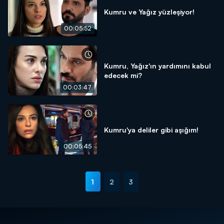
Kumru ve Yağız yüzleşiyor!
00:05:52
Kumru, Yağız'ın yardımını kabul
edecek mi?
00:03:47
Kumru'ya deliler gibi aşığım!
00:05:45
1
2
3