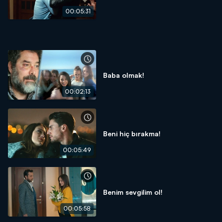
00:05:31
Baba olmak!
00:02:13
Beni hiç bırakma!
00:05:49
Benim sevgilim ol!
00:05:58