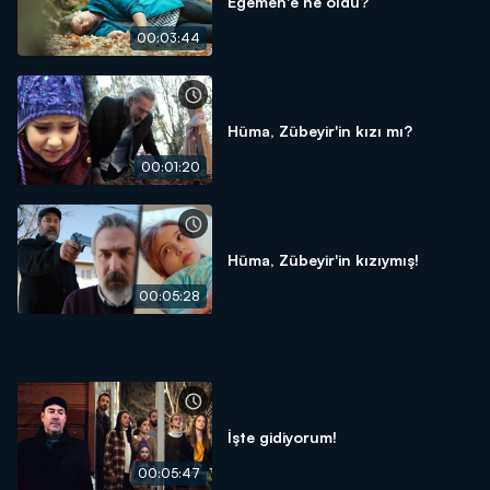
Egemen'e ne oldu?
00:03:44
Hüma, Zübeyir'in kızı mı?
00:01:20
Hüma, Zübeyir'in kızıymış!
00:05:28
İşte gidiyorum!
00:05:47