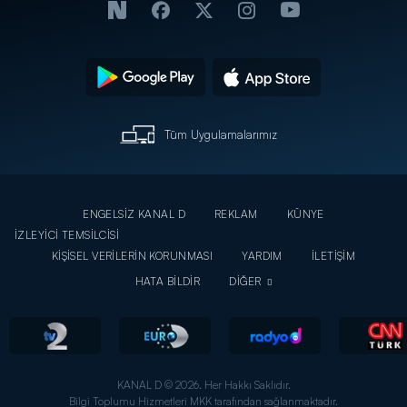
Tüm Uygulamalarımız
ENGELSİZ KANAL D
REKLAM
KÜNYE
İZLEYİCİ TEMSİLCİSİ
KİŞİSEL VERİLERİN KORUNMASI
YARDIM
İLETİŞİM
HATA BİLDİR
DİĞER
KANAL D © 2026. Her Hakkı Saklıdır.
Bilgi Toplumu Hizmetleri MKK tarafından sağlanmaktadır.