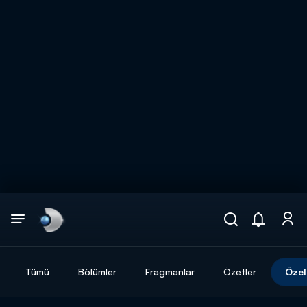
Arama
muhteşem ikili
ARAMA SONUÇLARI
Tümü
Bölümler
Fragmanlar
Özetler
Özel
DİĞER SONUÇLAR