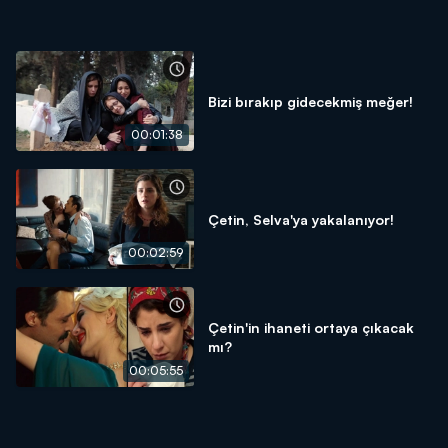
Bizi bırakıp gidecekmiş meğer!
00:01:38
Çetin, Selva'ya yakalanıyor!
00:02:59
Çetin'in ihaneti ortaya çıkacak
mı?
00:05:55