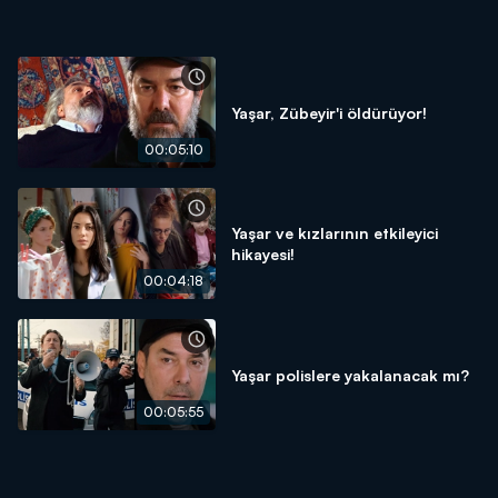
Yaşar, Zübeyir'i öldürüyor!
00:05:10
Yaşar ve kızlarının etkileyici
hikayesi!
00:04:18
Yaşar polislere yakalanacak mı?
00:05:55