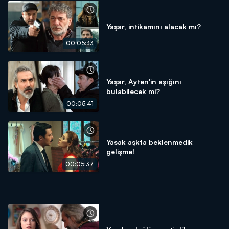
Yaşar, intikamını alacak mı?
00:05:33
Yaşar, Ayten'in aşığını
bulabilecek mi?
00:05:41
Yasak aşkta beklenmedik
gelişme!
00:05:37