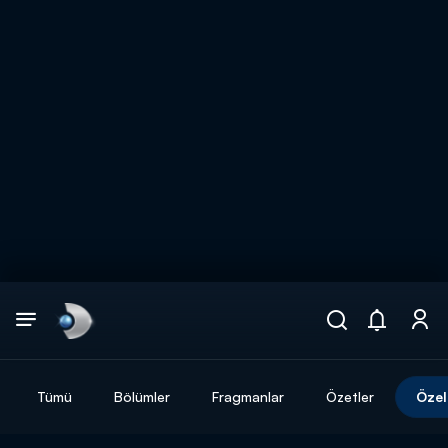
Arama
muhteşem ikili
ARAMA SONUÇLARI
Tümü
Bölümler
Fragmanlar
Özetler
Özel
DİĞER SONUÇLAR