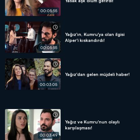
Yasak aşk ölüm getirdi!
00:05:55
Yağız'ın, Kumru'ya olan ilgisi
Alper'i kıskandırdı!
00:05:55
Yağız'dan gelen müjdeli haber!
00:03:05
Yağız ve Kumru'nun olaylı
karşılaşması!
00:03:49