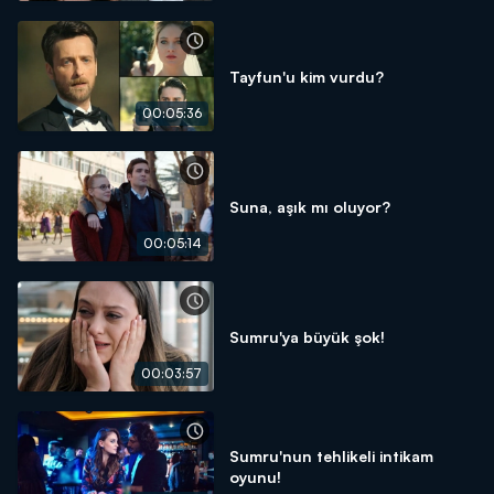
Tayfun'u kim vurdu?
00:05:36
Suna, aşık mı oluyor?
00:05:14
Sumru'ya büyük şok!
00:03:57
Sumru'nun tehlikeli intikam
oyunu!