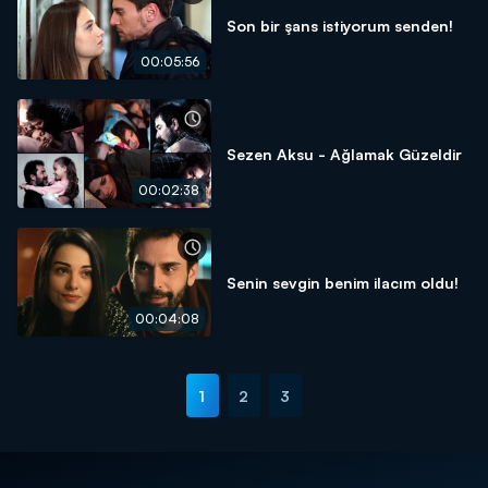
Son bir şans istiyorum senden!
00:05:56
Sezen Aksu - Ağlamak Güzeldir
00:02:38
Senin sevgin benim ilacım oldu!
00:04:08
1
2
3