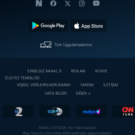
Tüm Uygulamalarımız
ENGELSİZ KANAL D
REKLAM
KÜNYE
İZLEYİCİ TEMSİLCİSİ
KİŞİSEL VERİLERİN KORUNMASI
YARDIM
İLETİŞİM
HATA BİLDİR
DİĞER
KANAL D © 2026. Her Hakkı Saklıdır.
Bilgi Toplumu Hizmetleri MKK tarafından sağlanmaktadır.