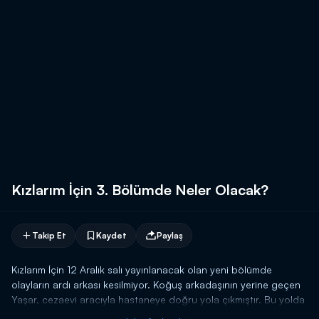
Kızlarım İçin 3. Bölümde Neler Olacak?
Takip Et
Kaydet
Paylaş
Kızlarım İçin 12 Aralık salı yayınlanacak olan yeni bölümde
olayların ardı arkası kesilmiyor. Koğuş arkadaşının yerine geçen
Yaşar, cezaevi aracıyla hastaneye doğru yola çıkmıştır. Bu yolda
ise onun hayatını değiştirecek bir durum yaşanacaktır. Yaşar,