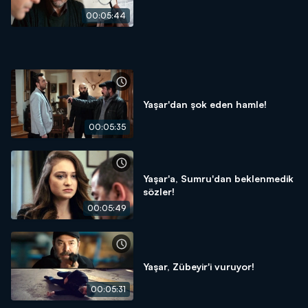
00:05:44
Yaşar'dan şok eden hamle!
00:05:35
Yaşar'a, Sumru'dan beklenmedik
sözler!
00:05:49
Yaşar, Zübeyir'i vuruyor!
00:05:31