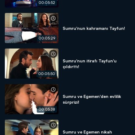
00:05:52
Sumru'nun kahramanı Tayfun!
00:05:29
Sumru'nun itirafı Tayfun'u
çıldırttı!
00:05:50
Sumru ve Egemen'den evlilik
sürprizi!
00:05:38
Sumru ve Egemen nikah