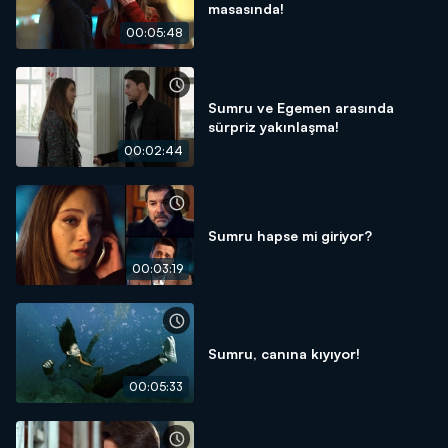
masasında!
00:05:48
Sumru ve Egemen arasında
sürpriz yakınlaşma!
00:02:44
Sumru hapse mi giriyor?
00:03:19
Sumru, canına kıyıyor!
00:05:33