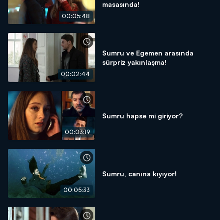
masasında!
00:05:48
Sumru ve Egemen arasında
sürpriz yakınlaşma!
00:02:44
Sumru hapse mi giriyor?
00:03:19
Sumru, canına kıyıyor!
00:05:33