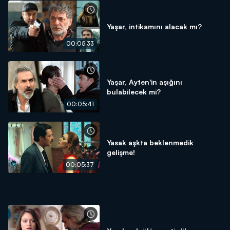
Yaşar, intikamını alacak mı?
00:05:33
Yaşar, Ayten'in aşığını
bulabilecek mi?
00:05:41
Yasak aşkta beklenmedik
gelişme!
00:05:37