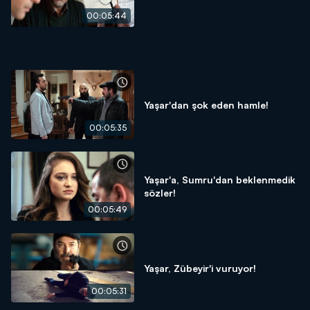
00:05:44
Yaşar'dan şok eden hamle!
00:05:35
Yaşar'a, Sumru'dan beklenmedik
sözler!
00:05:49
Yaşar, Zübeyir'i vuruyor!
00:05:31