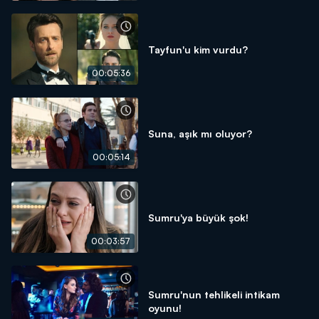
Tayfun'u kim vurdu?
00:05:36
Suna, aşık mı oluyor?
00:05:14
Sumru'ya büyük şok!
00:03:57
Sumru'nun tehlikeli intikam
oyunu!