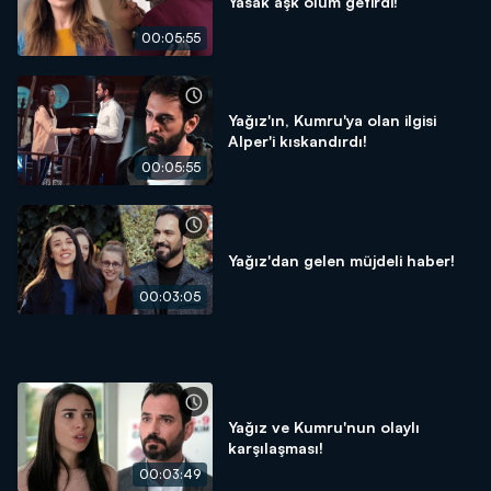
Yasak aşk ölüm getirdi!
00:05:55
Yağız'ın, Kumru'ya olan ilgisi
Alper'i kıskandırdı!
00:05:55
Yağız'dan gelen müjdeli haber!
00:03:05
Yağız ve Kumru'nun olaylı
karşılaşması!
00:03:49