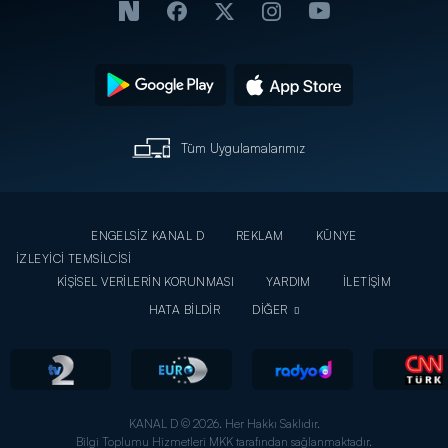
Tüm Uygulamalarımız
ENGELSİZ KANAL D
REKLAM
KÜNYE
İZLEYİCİ TEMSİLCİSİ
KİŞİSEL VERİLERİN KORUNMASI
YARDIM
İLETİŞİM
HATA BİLDİR
DİĞER
KANAL D © 2026. Her Hakkı Saklıdır.
Bilgi Toplumu Hizmetleri MKK tarafından sağlanmaktadır.