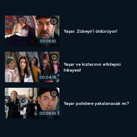
Yaşar, Zübeyir'i öldürüyor!
00:05:10
Yaşar ve kızlarının etkileyici
hikayesi!
00:04:18
Yaşar polislere yakalanacak mı?
00:05:55