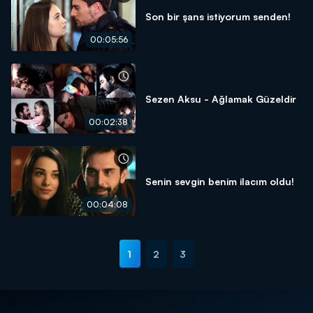
Son bir şans istiyorum senden!
00:05:56
Sezen Aksu - Ağlamak Güzeldir
00:02:38
Senin sevgin benim ilacım oldu!
00:04:08
1
2
3