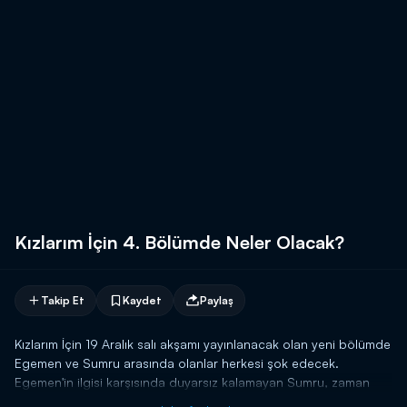
Kızlarım İçin 4. Bölümde Neler Olacak?
Takip Et
Kaydet
Paylaş
Kızlarım İçin 19 Aralık salı akşamı yayınlanacak olan yeni bölümde
Egemen ve Sumru arasında olanlar herkesi şok edecek.
Egemen'in ilgisi karşısında duyarsız kalamayan Sumru, zaman
içinde ona daha da yakınlaşmaya başlamıştır. Bu yakınlık ise