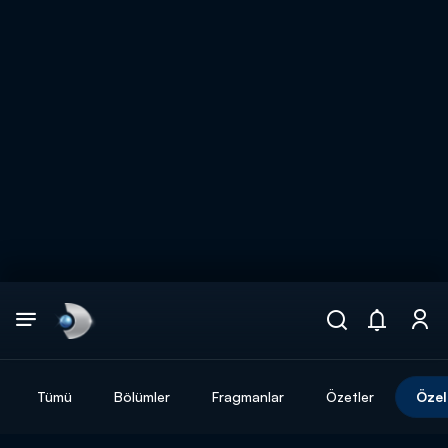
Arama
muhteşem ikili
ARAMA SONUÇLARI
Tümü
Bölümler
Fragmanlar
Özetler
Özel
DİĞER SONUÇLAR