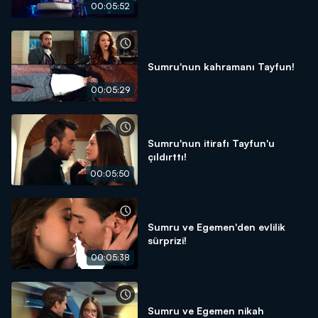
00:05:52
Sumru'nun kahramanı Tayfun!
00:05:29
Sumru'nun itirafı Tayfun'u
çıldırttı!
00:05:50
Sumru ve Egemen'den evlilik
sürprizi!
00:05:38
Sumru ve Egemen nikah