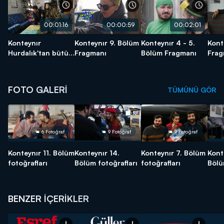
00:01:16
00:00:59
00:02:01
Konteynır
Konteynır 9. Bölüm
Konteynır 4 - 5.
Kont
Hurdalık'tan bütün
Fragmanı
Bölüm Fragmanı
Frag
dünyaya selamlar!
FOTO GALERİ
TÜMÜNÜ GÖR
6 Fotoğraf
9 Fotoğraf
9 Fotoğraf
Konteynır 11. Bölüm
Konteynır 14.
Konteynır 7. Bölüm
Kont
fotoğrafları
Bölüm fotoğrafları
fotoğrafları
Bölü
BENZER İÇERİKLER