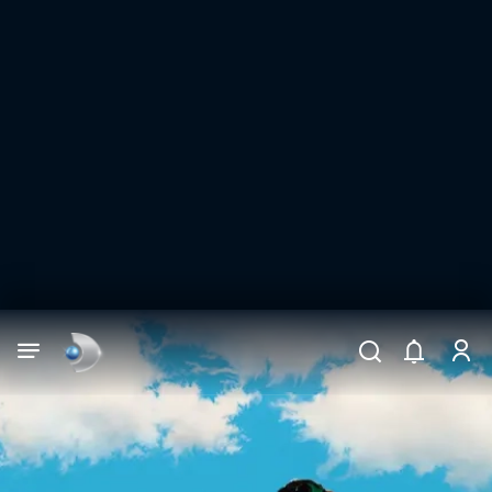
Arama
muhteşem ikili
ARAMA SONUÇLARI
DİĞER SONUÇLAR