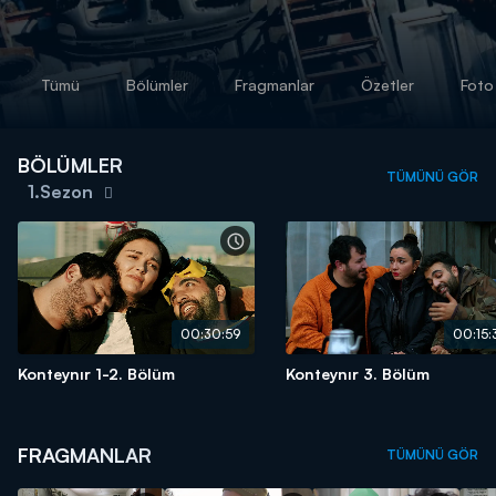
Tümü
Bölümler
Fragmanlar
Özetler
Foto
BÖLÜMLER
TÜMÜNÜ GÖR
1.Sezon
00:30:59
00:15:
Konteynır 1-2. Bölüm
Konteynır 3. Bölüm
FRAGMANLAR
TÜMÜNÜ GÖR