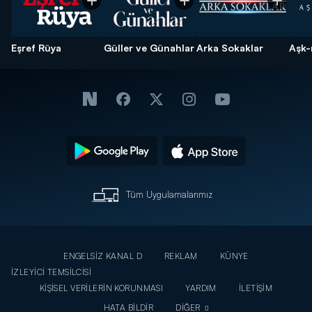
Eşref Rüya
Güller ve Günahlar
Arka Sokaklar
Aşk-
Tüm Uygulamalarımız
ENGELSİZ KANAL D
REKLAM
KÜNYE
İZLEYİCİ TEMSİLCİSİ
KİŞİSEL VERİLERİN KORUNMASI
YARDIM
İLETİŞİM
HATA BİLDİR
DİĞER