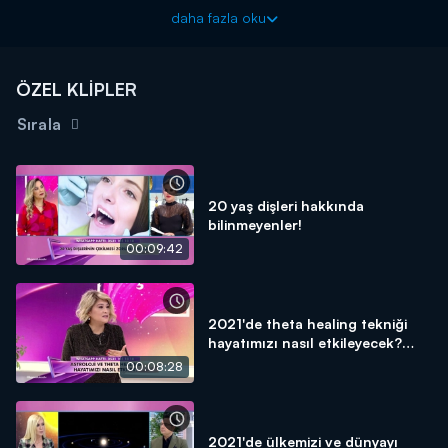
daha fazla oku
Konuştukça her cumartesi ve pazar 08.30'da Kanal D'de!
ÖZEL KLİPLER
Sırala
20 yaş dişleri hakkında
bilinmeyenler!
00:09:42
2021'de theta healing tekniği
hayatımızı nasıl etkileyecek?
ÖZEL DETAYLAR!
00:08:28
2021'de ülkemizi ve dünyayı