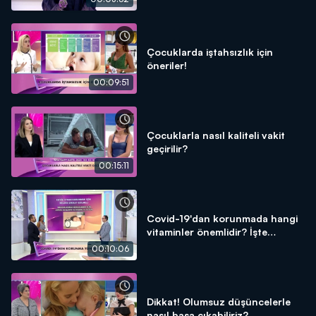
Çocuklarda iştahsızlık için
öneriler!
00:09:51
Çocuklarla nasıl kaliteli vakit
geçirilir?
00:15:11
Covid-19'dan korunmada hangi
vitaminler önemlidir? İşte
detaylar!
00:10:06
Dikkat! Olumsuz düşüncelerle
nasıl başa çıkabiliriz?