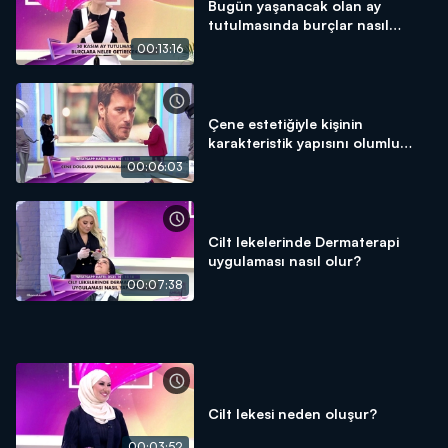
Bugün yaşanacak olan ay
tutulmasında burçlar nasıl
etkilenecek? ÖZEL DETAYLAR!
00:13:16
Çene estetiğiyle kişinin
karakteristik yapısını olumlu
yönde değiştirme mümkün mü?
00:06:03
Cilt lekelerinde Dermaterapi
uygulaması nasıl olur?
00:07:38
Cilt lekesi neden oluşur?
00:03:52