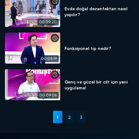
Evde doğal dezenfektan nasıl
yapılır?
00:09:20
Fonksiyonel tıp nedir?
00:05:19
Genç ve güzel bir cilt için yeni
uygulama!
00:09:06
1
2
3