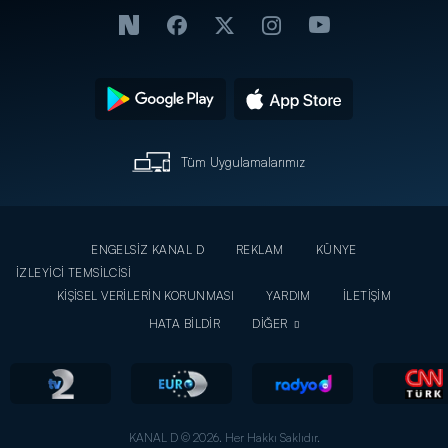
Tüm Uygulamalarımız
ENGELSİZ KANAL D
REKLAM
KÜNYE
İZLEYİCİ TEMSİLCİSİ
KİŞİSEL VERİLERİN KORUNMASI
YARDIM
İLETİŞİM
HATA BİLDİR
DİĞER
KANAL D © 2026. Her Hakkı Saklıdır.