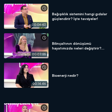
Bağışıklık sistemini hangi gıdalar
güçlendirir? İşte tavsiyeler!
00:06:43
Bilinçaltının dönüşümü
hayatımızda neleri değiştirir?
Aşkla yeniden nasıl barışılır?
00:07:55
Bioenerji nedir?
00:14:46