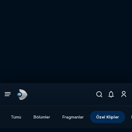
Arama
muhteşem ikili
ARAMA SONUÇLARI
Tümü
Bölümler
Fragmanlar
Özel Klipler
DİĞER SONUÇLAR