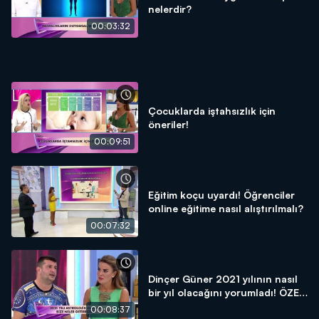
nelerdir?
00:03:32
Çocuklarda iştahsızlık için
öneriler!
00:09:51
Eğitim koçu uyardı! Öğrenciler
online eğitime nasıl alıştırılmalı?
00:07:32
Dinçer Güner 2021 yılının nasıl
bir yıl olacağını yorumladı! ÖZEL
DETAYLAR!
00:08:37