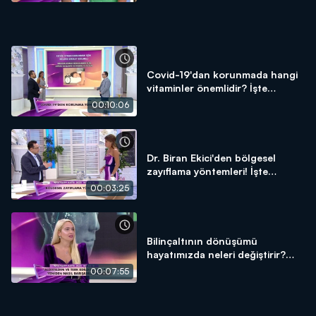
Covid-19'dan korunmada hangi
vitaminler önemlidir? İşte
detaylar!
00:10:06
Dr. Biran Ekici'den bölgesel
zayıflama yöntemleri! İşte
detaylar!
00:03:25
Bilinçaltının dönüşümü
hayatımızda neleri değiştirir?
Aşkla yeniden nasıl barışılır?
00:07:55