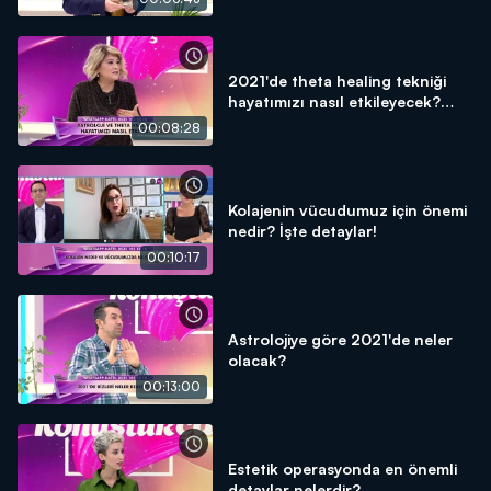
2021'de theta healing tekniği
hayatımızı nasıl etkileyecek?
ÖZEL DETAYLAR!
00:08:28
Kolajenin vücudumuz için önemi
nedir? İşte detaylar!
00:10:17
Astrolojiye göre 2021'de neler
olacak?
00:13:00
Estetik operasyonda en önemli
detaylar nelerdir?