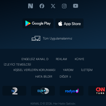
Tüm Uygulamalarımız
ENGELSİZ KANAL D
REKLAM
KÜNYE
İZLEYİCİ TEMSİLCİSİ
KİŞİSEL VERİLERİN KORUNMASI
YARDIM
İLETİŞİM
HATA BİLDİR
DİĞER
KANAL D © 2026. Her Hakkı Saklıdır.