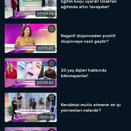
Eğitim koçu uyardı! Uzaktan
eğitimde altın tavsiyeler!
00:09:05
Negatif düşünceden pozitif
düşünceye nasıl geçilir?
00:10:42
20 yaş dişleri hakkında
bilinmeyenler!
00:09:42
Kendimizi mutlu etmenin en iyi
yöntemleri nelerdir?
00:10:18