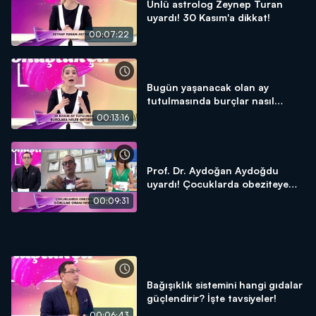
Ünlü astrolog Zeynep Turan
uyardı! 30 Kasım'a dikkat!
00:07:22
Bugün yaşanacak olan ay
tutulmasında burçlar nasıl
etkilenecek? ÖZEL DETAYLAR!
00:13:16
Prof. Dr. Aydoğan Aydoğdu
uyardı! Çocuklarda obeziteye
dikkat!
00:09:31
Bağışıklık sistemini hangi gıdalar
güçlendirir? İşte tavsiyeler!
00:06:43