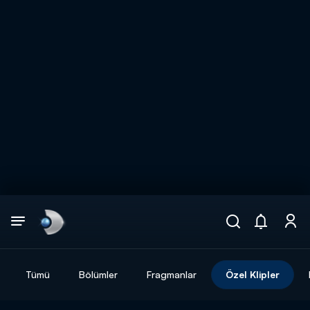
Arama
muhteşem ikili
ARAMA SONUÇLARI
Tümü
Bölümler
Fragmanlar
Özel Klipler
DİĞER SONUÇLAR