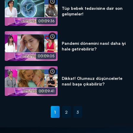
Tüp bebek tedavisine dair son
gelişmeler!
00:09:36
Pandemi dönemini nasıl daha iyi
hale getirebiliriz?
00:09:05
Dikkat! Olumsuz düşüncelerle
nasıl başa çıkabiliriz?
00:09:41
1
2
3