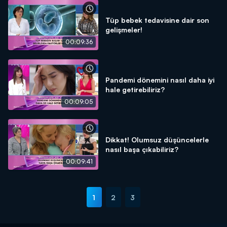
Tüp bebek tedavisine dair son
gelişmeler!
00:09:36
Pandemi dönemini nasıl daha iyi
hale getirebiliriz?
00:09:05
Dikkat! Olumsuz düşüncelerle
nasıl başa çıkabiliriz?
00:09:41
1
2
3