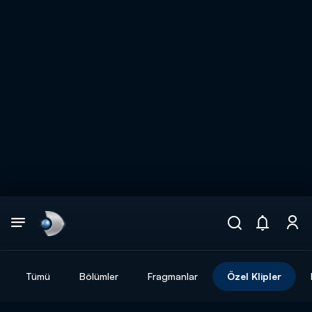
Arama
muhteşem ikili
ARAMA SONUÇLARI
Tümü
Bölümler
Fragmanlar
Özel Klipler
DİĞER SONUÇLAR