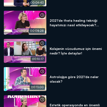
00:06:43
2021'de theta healing tekniği
hayatımızı nasıl etkileyecek?
ÖZEL DETAYLAR!
00:08:28
Kolajenin vücudumuz için önemi
nedir? İşte detaylar!
00:10:17
Astrolojiye göre 2021'de neler
olacak?
00:13:00
Estetik operasyonda en önemli