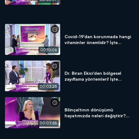
Covid-19'dan korunmada hangi
vitaminler önemlidir? İşte
detaylar!
00:10:06
Dr. Biran Ekici'den bölgesel
zayıflama yöntemleri! İşte
detaylar!
00:03:25
Bilinçaltının dönüşümü
hayatımızda neleri değiştirir?
Aşkla yeniden nasıl barışılır?
00:07:55