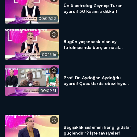
Ünlü astrolog Zeynep Turan
uyardı! 30 Kasım'a dikkat!
00:07:22
Bugün yaşanacak olan ay
tutulmasında burçlar nasıl
etkilenecek? ÖZEL DETAYLAR!
00:13:16
Prof. Dr. Aydoğan Aydoğdu
uyardı! Çocuklarda obeziteye
dikkat!
00:09:31
Bağışıklık sistemini hangi gıdalar
güçlendirir? İşte tavsiyeler!