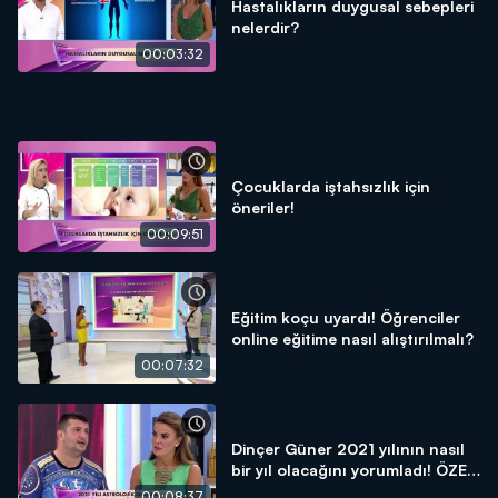
Hastalıkların duygusal sebepleri
nelerdir?
00:03:32
Çocuklarda iştahsızlık için
öneriler!
00:09:51
Eğitim koçu uyardı! Öğrenciler
online eğitime nasıl alıştırılmalı?
00:07:32
Dinçer Güner 2021 yılının nasıl
bir yıl olacağını yorumladı! ÖZEL
DETAYLAR!
00:08:37