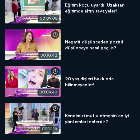
Eğitim koçu uyardı! Uzaktan
eğitimde altın tavsiyeler!
00:09:05
Negatif düşünceden pozitif
düşünceye nasıl geçilir?
00:10:42
20 yaş dişleri hakkında
bilinmeyenler!
00:09:42
Kendimizi mutlu etmenin en iyi
yöntemleri nelerdir?
00:10:18