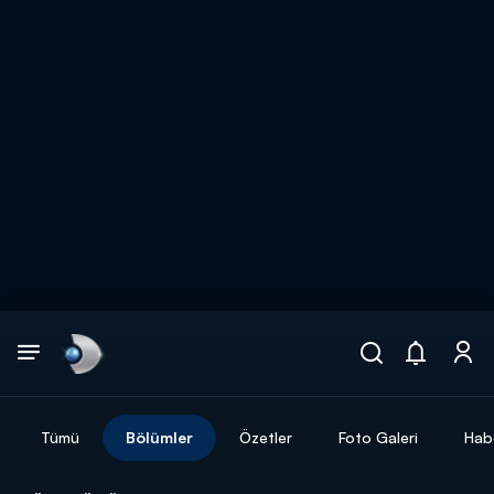
Arama
muhteşem ikili
ARAMA SONUÇLARI
Tümü
Bölümler
Özetler
Foto Galeri
Hab
DİĞER SONUÇLAR