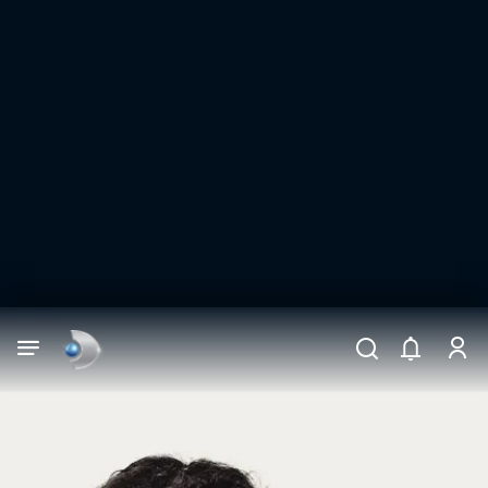
Arama
muhteşem ikili
ARAMA SONUÇLARI
DİĞER SONUÇLAR