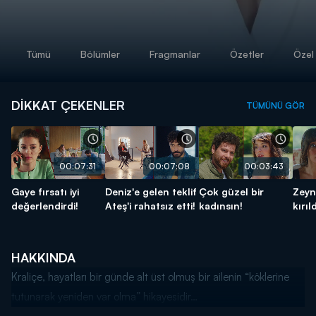
Tümü
Bölümler
Fragmanlar
Özetler
Özel 
DİKKAT ÇEKENLER
TÜMÜNÜ GÖR
00:07:31
00:07:08
00:03:43
Gaye fırsatı iyi
Deniz'e gelen teklif
Çok güzel bir
Zeyn
değerlendirdi!
Ateş'i rahatsız etti!
kadınsın!
kırıld
HAKKINDA
Kraliçe, hayatları bir günde alt üst olmuş bir ailenin “köklerine
tutunarak yeniden var olma” hikayesidir…