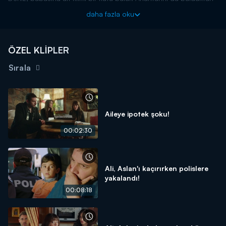
sonra kutuyu kardeşleriyle birlikte açar. Kutunun içinde borç
daha fazla oku
kağıtları ve çiftliğin ipotek edlidiğini gösteren belge çıkar. Hepsi
bu durumdan dolayı büyük şok yaşar.
Kraliçe, her çarşamba saat 20.00'da Kanal D'de!
ÖZEL KLİPLER
Sırala
Aileye ipotek şoku!
00:02:30
Ali, Aslan'ı kaçırırken polislere
yakalandı!
00:08:18