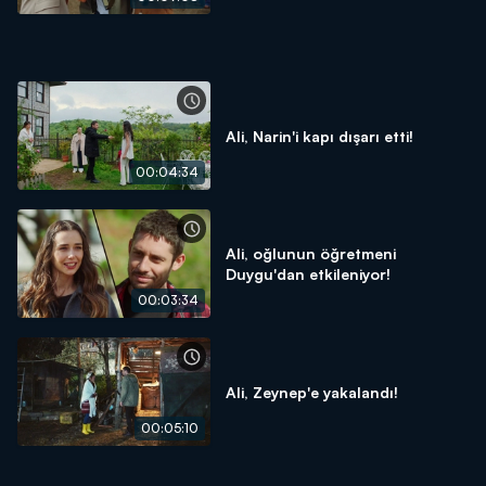
Ali, Narin'i kapı dışarı etti!
00:04:34
Ali, oğlunun öğretmeni
Duygu'dan etkileniyor!
00:03:34
Ali, Zeynep'e yakalandı!
00:05:10