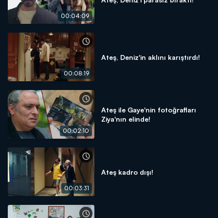
00:04:09
Ateş, Deniz'in aklını karıştırdı!
00:08:19
Ateş ile Gaye'nin fotoğrafları
Ziya'nın elinde!
00:02:10
Ateş kadro dışı!
00:03:31