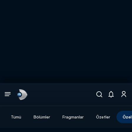
Arama
muhteşem ikili
ARAMA SONUÇLARI
Tümü
Bölümler
Fragmanlar
Özetler
Özel
DİĞER SONUÇLAR