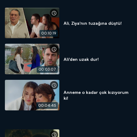
Ali, Ziya'nın tuzağına düştü!
00:10:19
Ali'den uzak dur!
00:03:07
Anneme o kadar çok kızıyorum
ki!
00:04:45