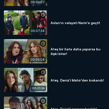
00:06:07
Aslan'ın velayeti Narin'e geçti!
00:07:34
Ateş bir hata daha yaparsa bu
ilişki biter!
00:05:04
Ateş, Deniz'i Mahir'den kıskandı!
00:01:56
Ateş, Deniz'i parasız bıraktı!