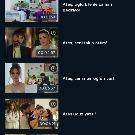
Ateş, oğlu Efe ile zaman
geçiriyor!
00:01:58
Ateş, seni takip ettim!
00:04:57
Ateş, senin bir oğlun var!
00:06:57
Ateş ucuz yırttı!
00:06:21