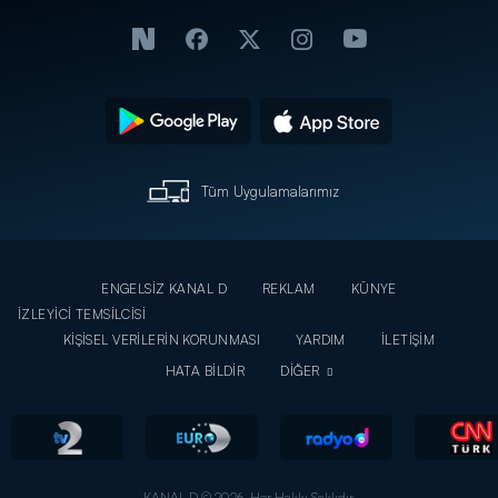
Tüm Uygulamalarımız
ENGELSİZ KANAL D
REKLAM
KÜNYE
İZLEYİCİ TEMSİLCİSİ
KİŞİSEL VERİLERİN KORUNMASI
YARDIM
İLETİŞİM
HATA BİLDİR
DİĞER
KANAL D © 2026. Her Hakkı Saklıdır.