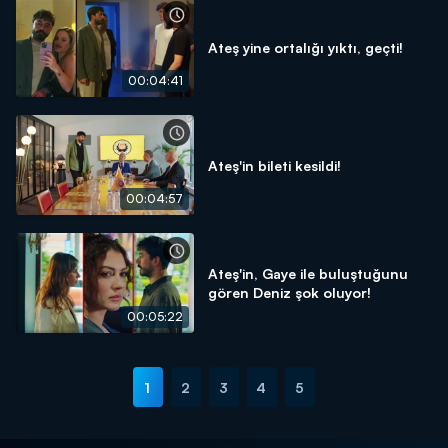
Ateş yine ortalığı yıktı, geçti!
00:04:41
Ateş'in bileti kesildi!
00:04:57
Ateş'in, Gaye ile buluştuğunu
gören Deniz şok oluyor!
00:05:22
1
2
3
4
5