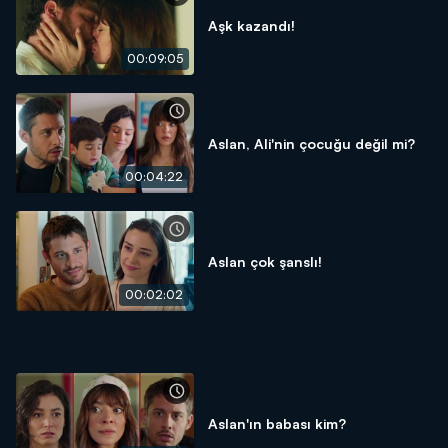
Aşk kazandı!
00:09:05
Aslan, Ali'nin çocuğu değil mi?
00:04:22
Aslan çok şanslı!
00:02:02
Aslan'ın babası kim?