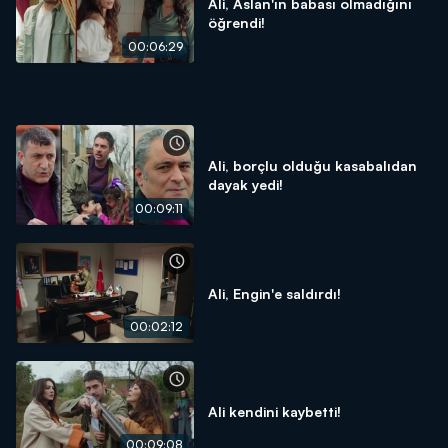
Ali, Aslan'ın babası olmadığını
öğrendi!
00:06:29
Ali, borçlu olduğu kasabalıdan
dayak yedi!
00:09:11
Ali, Engin'e saldırdı!
00:02:12
Ali kendini kaybetti!
00:09:08