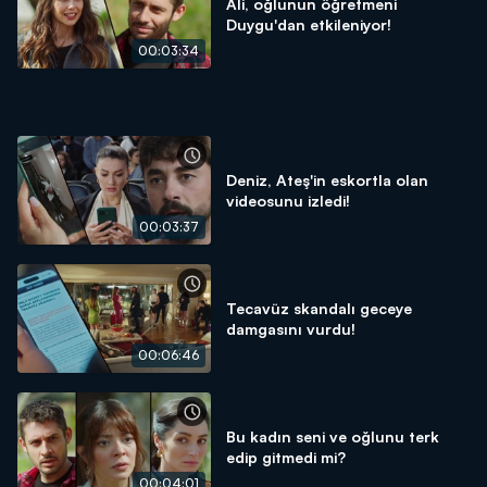
Ali, oğlunun öğretmeni
Duygu'dan etkileniyor!
00:03:34
Deniz, Ateş'in eskortla olan
videosunu izledi!
00:03:37
Tecavüz skandalı geceye
damgasını vurdu!
00:06:46
Bu kadın seni ve oğlunu terk
edip gitmedi mi?
00:04:01