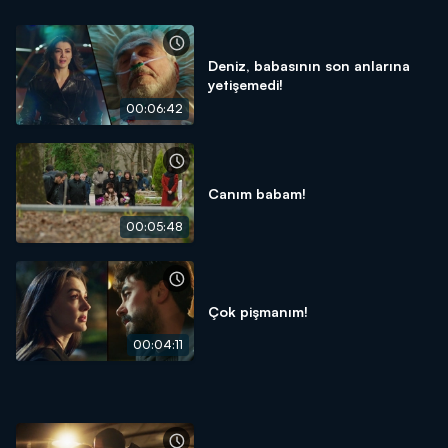
Deniz, babasının son anlarına
yetişemedi!
00:06:42
Canım babam!
00:05:48
Çok pişmanım!
00:04:11