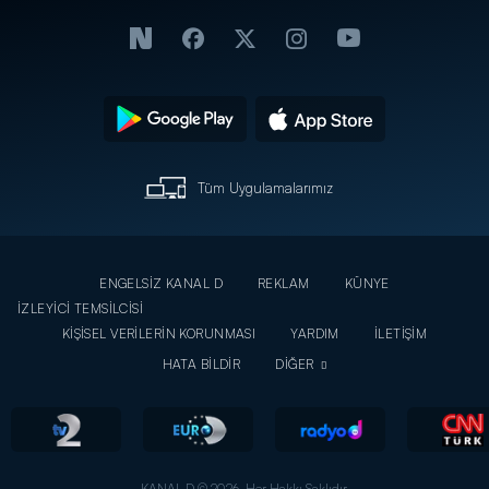
Tüm Uygulamalarımız
ENGELSİZ KANAL D
REKLAM
KÜNYE
İZLEYİCİ TEMSİLCİSİ
KİŞİSEL VERİLERİN KORUNMASI
YARDIM
İLETİŞİM
HATA BİLDİR
DİĞER
KANAL D © 2026. Her Hakkı Saklıdır.