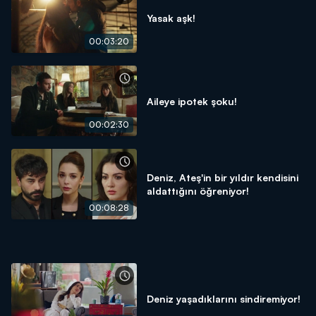
Yasak aşk!
00:03:20
Aileye ipotek şoku!
00:02:30
Deniz, Ateş'in bir yıldır kendisini
aldattığını öğreniyor!
00:08:28
Deniz yaşadıklarını sindiremiyor!