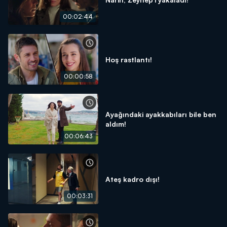
00:02:44
Hoş rastlantı!
00:00:58
Ayağındaki ayakkabıları bile ben
aldım!
00:06:43
Ateş kadro dışı!
00:03:31