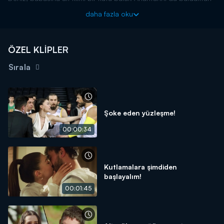
sonra kutuyu kardeşleriyle birlikte açar. Kutunun içinde borç
daha fazla oku
kağıtları ve çiftliğin ipotek edlidiğini gösteren belge çıkar. Hepsi
bu durumdan dolayı büyük şok yaşar.
Kraliçe, her çarşamba saat 20.00'da Kanal D'de!
ÖZEL KLİPLER
Sırala
Şoke eden yüzleşme!
00:00:34
Kutlamalara şimdiden
başlayalım!
00:01:45