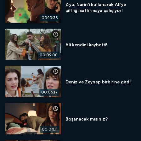
Ziya, Narin'i kullanarak Ali'ye
çiftliği sattırmaya çalışıyor!
00:10:35
Ali kendini kaybetti!
00:09:08
Deniz ve Zeynep birbirine girdi!
00:06:17
Boşanacak mısınız?
00:04:11