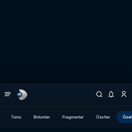
Arama
muhteşem ikili
ARAMA SONUÇLARI
Tümü
Bölümler
Fragmanlar
Özetler
Özel
DİĞER SONUÇLAR