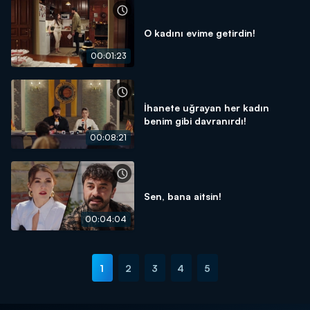
O kadını evime getirdin!
00:01:23
İhanete uğrayan her kadın
benim gibi davranırdı!
00:08:21
Sen, bana aitsin!
00:04:04
1
2
3
4
5