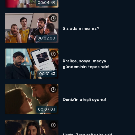
00:04:49
Siz adam mısınız?
00:02:00
Kraliçe, sosyal medya
gündeminin tepesinde!
00:01:43
Deniz'in ateşli oyunu!
00:07:03
Narin, Zeynep'i yakaladı!