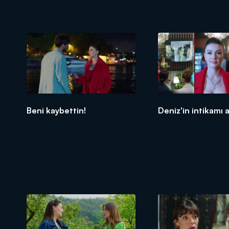
Beni kaybettin!
Deniz'in intikamı a