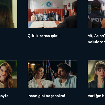
Çiftlik satışa çıktı!
Ali, Aslan
polislere 
sayfa
İnsan gibi boşanalım!
Varlığın b