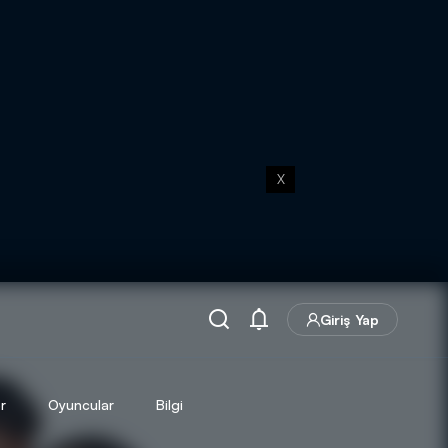
X
Giriş Yap
r
Oyuncular
Bilgi