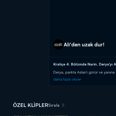
Ali'den uzak dur!
Kraliçe 4. Bölümde Narin, Derya'yı A
Derya, parkta Aslan'ı görür ve yanına 
ilgilendiğini düşündüğü Derya'yı sert bi
daha fazla oku
Kraliçe, her çarşamba saat 20.00'd
ÖZEL KLİPLER
Sırala