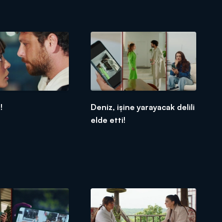
!
Deniz, işine yarayacak delili
elde etti!