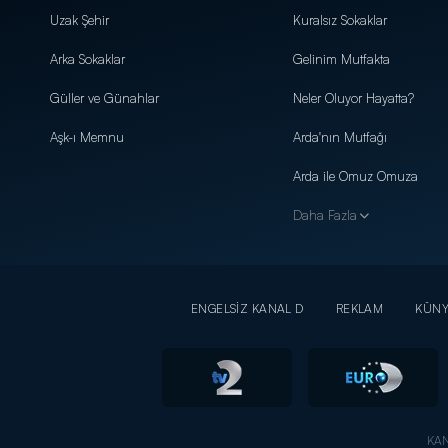
Uzak Şehir
Kuralsız Sokaklar
Arka Sokaklar
Gelinim Mutfakta
Güller ve Günahlar
Neler Oluyor Hayatta?
Aşk-ı Memnu
Arda'nın Mutfağı
Arda ile Omuz Omuza
Daha Fazla
ENGELSİZ KANAL D
REKLAM
KÜN
KAN