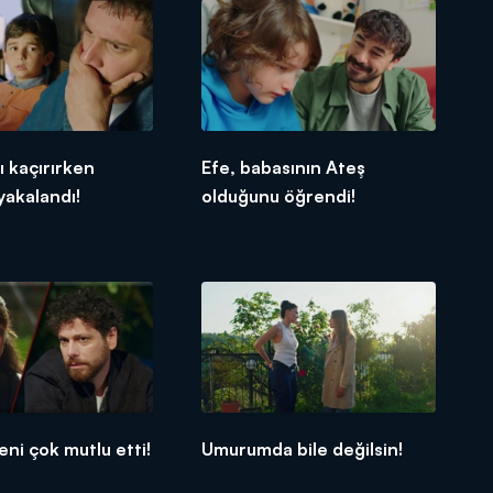
'ı kaçırırken
Efe, babasının Ateş
yakalandı!
olduğunu öğrendi!
eni çok mutlu etti!
Umurumda bile değilsin!