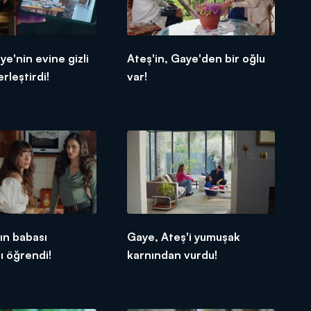
ye'nin evine gizli
Ateş'in, Gaye'den bir oğlu
rleştirdi!
var!
'ın babası
Gaye, Ateş'i yumuşak
ı öğrendi!
karnından vurdu!