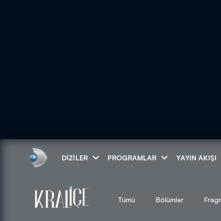
Arama
DIZILER
PROGRAMLAR
YAYIN AKIŞI
ARAMA SONUÇLAR
Tümü
Bölümler
Frag