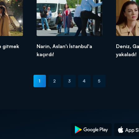
p gitmek
Narin, Aslan'ı İstanbul'a
Deniz, Ga
kaçırdı!
yakaladı!
1
2
3
4
5