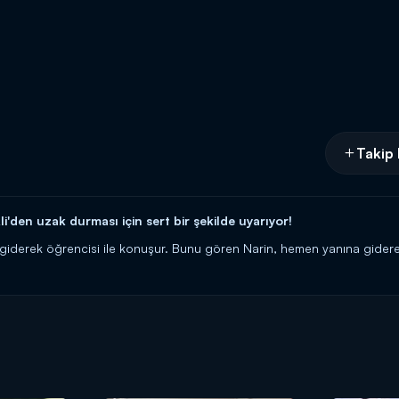
Takip 
li'den uzak durması için sert bir şekilde uyarıyor!
giderek öğrencisi ile konuşur. Bunu gören Narin, hemen yanına giderek t
r şekilde uyarır. Sonrasında Derya, Ali ile karşılaşır.
a Kanal D'de!