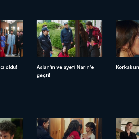
cı oldu!
Aslan'ın velayeti Narin'e
Korkaksın
geçti!