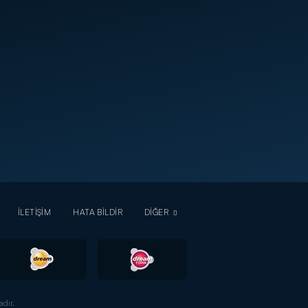
İLETİŞİM
HATA BİLDİR
DİĞER
dır.