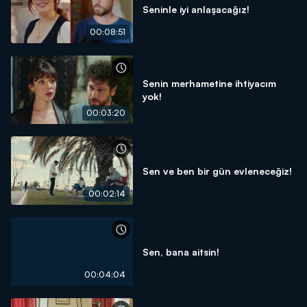
Seninle iyi anlaşacağız!
00:08:51
Senin merhametine ihtiyacım
yok!
00:03:20
Sen ve ben bir gün evleneceğiz!
00:02:14
Sen, bana aitsin!
00:04:04