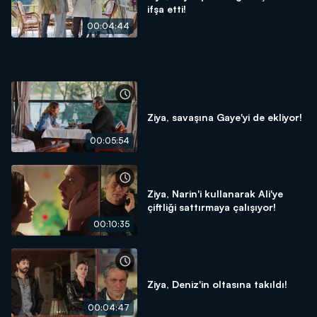
ifşa etti!
00:04:44
Ziya, savaşına Gaye'yi de ekliyor!
00:05:54
Ziya, Narin'i kullanarak Ali'ye
çiftliği sattırmaya çalışıyor!
00:10:35
Ziya, Deniz'in oltasına takıldı!
00:04:47