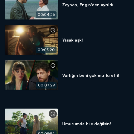
Zeynep, Engin'den ayrıldı!
00:04:26
Yasak aşk!
00:03:20
Varlığın beni çok mutlu etti!
00:07:29
Umurumda bile değilsin!
00:05:54