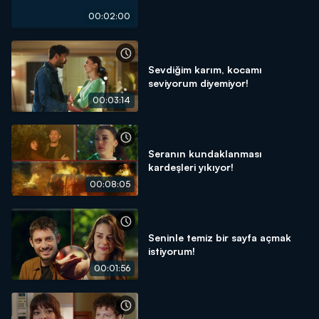
00:02:00
Sevdiğim karım, kocamı
seviyorum diyemiyor!
00:03:14
Seranın kundaklanması
kardeşleri yıkıyor!
00:08:05
Seninle temiz bir sayfa açmak
istiyorum!
00:01:56