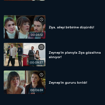
Ziya, aileyi birbirine düşürdü!
00:05:12
Zeynep'in planıyla Ziya gözaltına
alınıyor!
00:09:37
Zeynep'in gururu kırıldı!
00:06:59