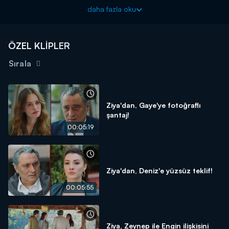
Kraliçe, her çarşamba saat 20.00'da Kanal D'de!
daha fazla oku
ÖZEL KLİPLER
Sırala
Ziya'dan, Gaye'ye fotoğraflı
şantaj!
00:05:19
Ziya'dan, Deniz'e yüzsüz teklif!
00:05:55
Ziya, Zeynep ile Engin ilişkisini