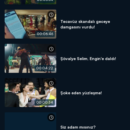
Tecavüz skandalı geceye
damgasını vurdu!
00:06:46
Şövalye Selim, Engin'e daldı!
00:04:22
Şoke eden yüzleşme!
00:00:34
Siz adam mısınız?