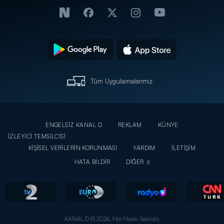
Tüm Uygulamalarımız
ENGELSİZ KANAL D
REKLAM
KÜNYE
İZLEYİCİ TEMSİLCİSİ
KİŞİSEL VERİLERİN KORUNMASI
YARDIM
İLETİŞİM
HATA BİLDİR
DİĞER
KANAL D © 2026. Her Hakkı Saklıdır.