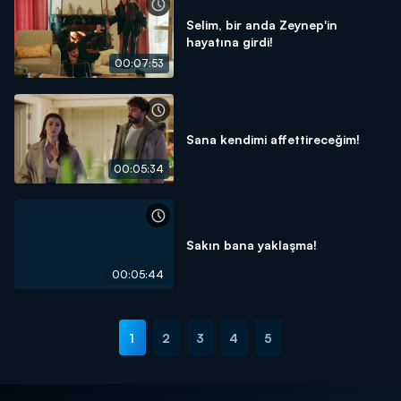
Selim, bir anda Zeynep'in
hayatına girdi!
00:07:53
Sana kendimi affettireceğim!
00:05:34
Sakın bana yaklaşma!
00:05:44
1
2
3
4
5