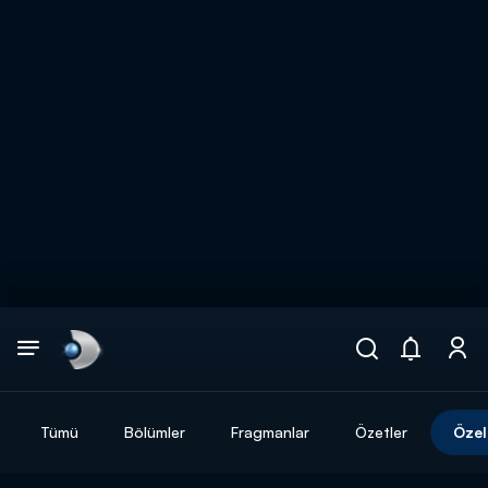
Arama
muhteşem ikili
ARAMA SONUÇLARI
Tümü
Bölümler
Fragmanlar
Özetler
Özel
DİĞER SONUÇLAR