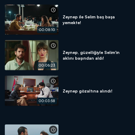
Zeynep ile Selim baş başa
yemekte!
00:08:10
Zeynep, güzelliğiyle Selim'in
aklını başından aldı!
00:06:23
Zeynep gözaltına alındı!
00:03:58