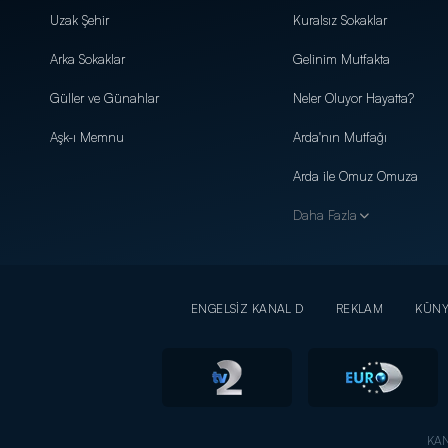
Uzak Şehir
Kuralsız Sokaklar
Arka Sokaklar
Gelinim Mutfakta
Güller ve Günahlar
Neler Oluyor Hayatta?
Aşk-ı Memnu
Arda'nın Mutfağı
Arda ile Omuz Omuza
Daha Fazla
ENGELSİZ KANAL D
REKLAM
KÜN
KAN