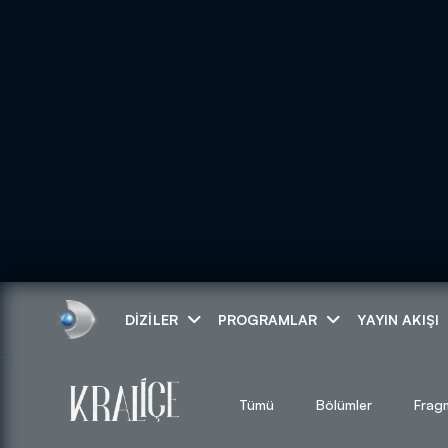
Arama
DIZILER
PROGRAMLAR
YAYIN AKIŞI
ARAMA SONUÇLAR
Tümü
Bölümler
Frag