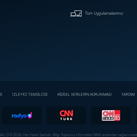
Tüm Uygulamalarımız
YE
İZLEYİCİ TEMSİLCİSİ
KİŞİSEL VERİLERİN KORUNMASI
YARDIM
AL D © 2026. Her Hakkı Saklıdır.
Bilgi Toplumu Hizmetleri MKK tarafından sağlanmakta