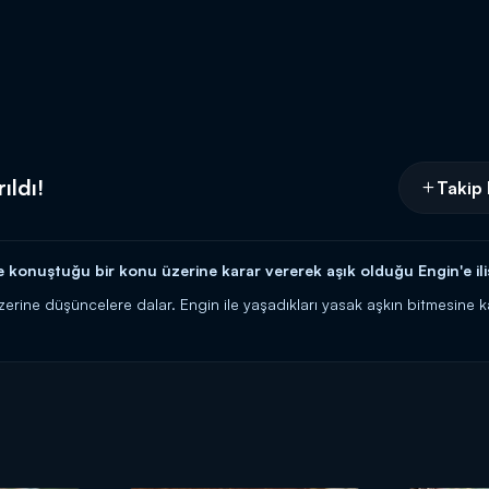
ıldı!
Takip 
 konuştuğu bir konu üzerine karar vererek aşık olduğu Engin'e ilişki
zerine düşüncelere dalar. Engin ile yaşadıkları yasak aşkın bitmesine ka
şkilerinin bittiğini söyler.
a Kanal D'de!