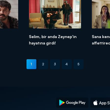
Selim, bir anda Zeynep'in
Sana ken
hayatına girdi!
affettire
1
2
3
4
5