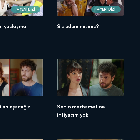
YENİ DİZİ
YENİ DİZİ
n yüzleşme!
Siz adam mısınız?
i anlaşacağız!
Senin merhametine
ihtiyacım yok!