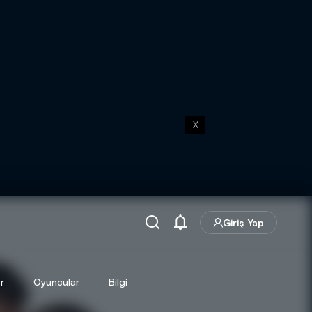
X
Giriş Yap
r
Oyuncular
Bilgi