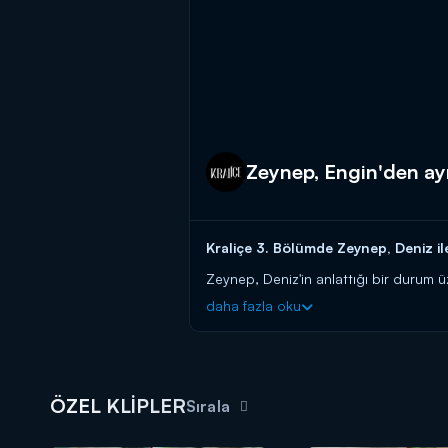
Zeynep, Engin'den ayr
Kraliçe 3. Bölümde Zeynep, Deniz ile
Zeynep, Deniz'in anlattığı bir durum ü
çağıran Zeynep gözyaşları içerisinde ili
daha fazla oku
Kraliçe, her çarşamba saat 20.00'd
ÖZEL KLİPLER
Sırala