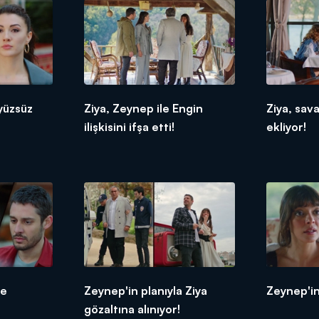
yüzsüz
Ziya, Zeynep ile Engin
Ziya, sav
ilişkisini ifşa etti!
ekliyor!
ne
Zeynep'in planıyla Ziya
Zeynep'in 
gözaltına alınıyor!