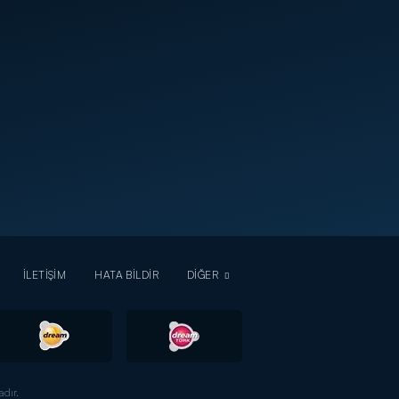
İLETİŞİM
HATA BİLDİR
DİĞER
dır.