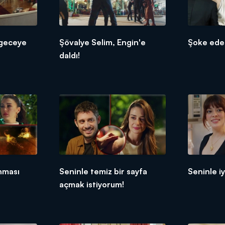
 geceye
Şövalye Selim, Engin'e
Şoke ede
daldı!
nması
Seninle temiz bir sayfa
Seninle iy
açmak istiyorum!