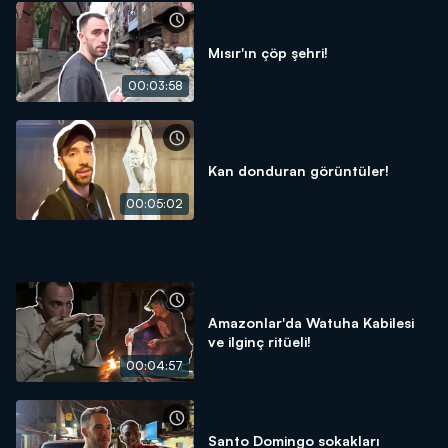
Mısır'ın çöp şehri!
00:03:58
Kan donduran görüntüler!
00:05:02
Amazonlar'da Watuha Kabilesi
ve ilginç ritüeli!
00:04:57
Santo Domingo sokakları