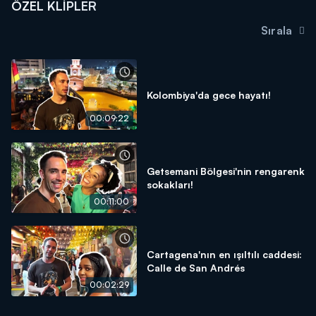
ÖZEL KLIPLER
Sırala
Kolombiya'da gece hayatı!
00:09:22
Getsemani Bölgesi'nin rengarenk
sokakları!
00:11:00
Cartagena'nın en ışıltılı caddesi:
Calle de San Andrés
00:02:29