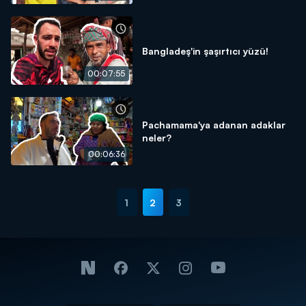
Bangladeş'in şaşırtıcı yüzü!
00:07:55
Pachamama'ya adanan adaklar
neler?
00:06:36
1
2
3