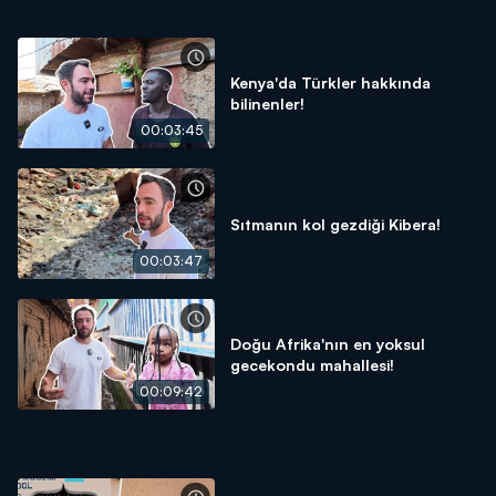
Kenya'da Türkler hakkında
bilinenler!
00:03:45
Sıtmanın kol gezdiği Kibera!
00:03:47
Doğu Afrika'nın en yoksul
gecekondu mahallesi!
00:09:42