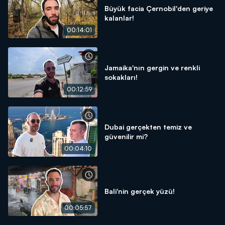
Büyük facia Çernobil'den geriye
kalanlar!
00:14:01
Jamaika'nın gergin ve renkli
sokakları!
00:12:59
Dubai gerçekten temiz ve
güvenilir mi?
00:04:10
Bali'nin gerçek yüzü!
00:05:57