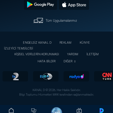
Tüm Uygulamalarımız
ENGELSİZ KANAL D
REKLAM
KÜNYE
İZLEYİCİ TEMSİLCİSİ
KİŞİSEL VERİLERİN KORUNMASI
YARDIM
İLETİŞİM
HATA BİLDİR
DİĞER
KANAL D © 2026. Her Hakkı Saklıdır.
Bilgi Toplumu Hizmetleri MKK tarafından sağlanmaktadır.
CANLI