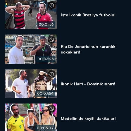
İşte İkonik Brezilya futbolu!
00:01:56
Rio De Jenario'nun karanlık
sokakları!
00:03:25
İkonik Haiti - Dominik sınırı!
00:03:54
Medellin'de keyifli dakikalar!
00:05:07