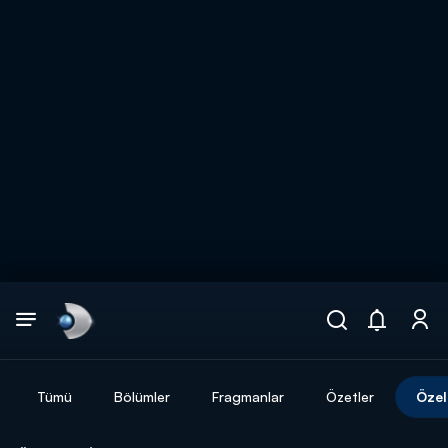
Arama
muhteşem ikili
ARAMA SONUÇLARI
Tümü
Bölümler
Fragmanlar
Özetler
Özel
DİĞER SONUÇLAR