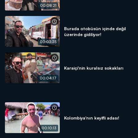
00:08:21
Burada otobüsün içinde değil
üzerinde gidiliyor!
00:03:35
Karaiçi'nin kuralsız sokakları
00:04:17
Kolombiya'nın keyifli adası!
00:10:13