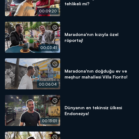
tehlikeli mi?
00:09:20
Maradona'nın kızıyla özel
röportaj!
00:03:41
Maradona'nın doğduğu ev ve
meşhur mahallesi Villa Fiorito!
00:06:04
Dünyanın en tekinsiz ülkesi
Endonezya!
00:13:01