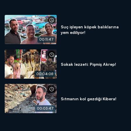
Suç işleyen köpek balıklarına
yem ediliyor!
00:11:47
Sokak lezzeti: Pişmiş Akrep!
00:04:08
Sıtmanın kol gezdiği Kibera!
00:03:47