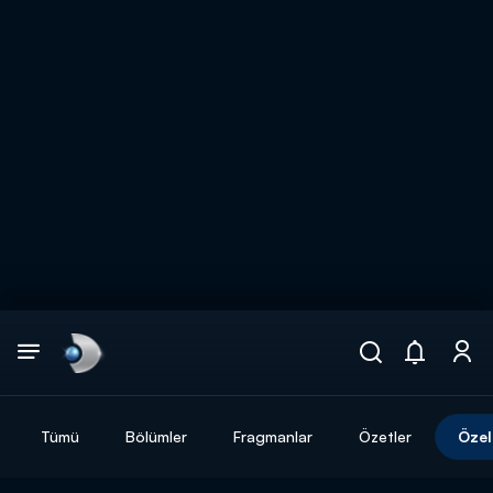
Arama
muhteşem ikili
ARAMA SONUÇLARI
Tümü
Bölümler
Fragmanlar
Özetler
Özel
DİĞER SONUÇLAR