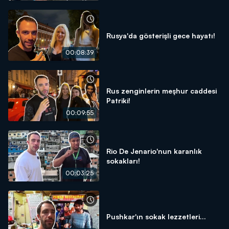
Rusya'da gösterişli gece hayatı!
00:08:39
Rus zenginlerin meşhur caddesi
Patriki!
00:09:55
Rio De Jenario'nun karanlık
sokakları!
00:03:25
Pushkar'ın sokak lezzetleri...