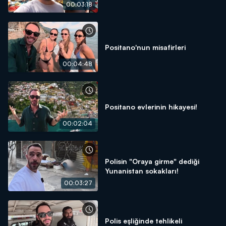
00:03:18
Positano'nun misafirleri
00:04:48
Positano evlerinin hikayesi!
00:02:04
Polisin "Oraya girme" dediği
Yunanistan sokakları!
00:03:27
Polis eşliğinde tehlikeli