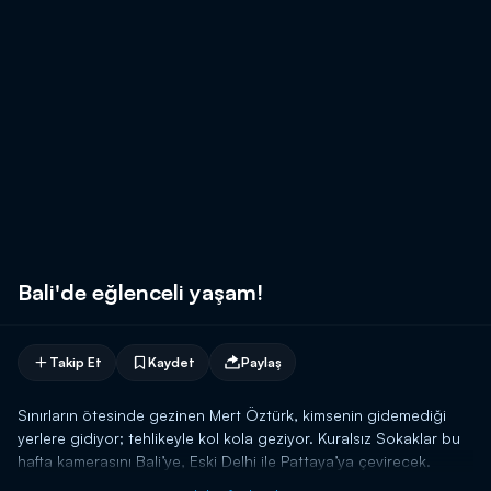
Bali'de eğlenceli yaşam!
Takip Et
Kaydet
Paylaş
Sınırların ötesinde gezinen Mert Öztürk, kimsenin gidemediği
yerlere gidiyor; tehlikeyle kol kola geziyor. Kuralsız Sokaklar bu
hafta kamerasını Bali’ye, Eski Delhi ile Pattaya’ya çevirecek.
Endonezya’nın cennet adası Bali’den ilginç görüntüler ekrana