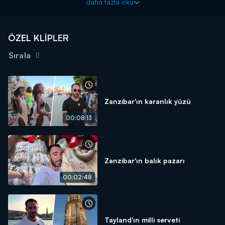
daha fazla oku
geldi.
"Kuralsız Sokaklar" gezgin Mert Öztürk'ün sunumu ile pazar
20.00'de Kanal D'de!
ÖZEL KLİPLER
Sırala
Zanzibar'ın karanlık yüzü
00:08:13
Zanzibar'ın balık pazarı
00:02:48
Tayland'ın milli serveti