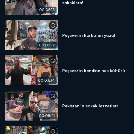
sokaklara!
00:05:18
Peşaver'in korkutan yüzü!
00:02:12
Peşaver'in kendine has kültürü
00:03:34
Pakistan'ın sokak lezzetleri
00:08:21