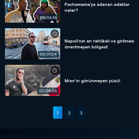
Pachamama'ya adanan adaklar
neler?
00:06:36
Napoli'nin en tehlikeli ve girilmesi
önerilmeyen bölgesi!
00:01:04
Mısır'ın görünmeyen yüzü!
00:08:06
1
2
3