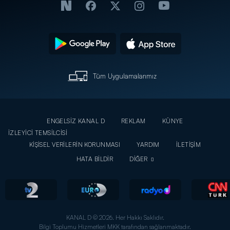
Tüm Uygulamalarımız
ENGELSİZ KANAL D
REKLAM
KÜNYE
İZLEYİCİ TEMSİLCİSİ
KİŞİSEL VERİLERİN KORUNMASI
YARDIM
İLETİŞİM
HATA BİLDİR
DİĞER
KANAL D © 2026. Her Hakkı Saklıdır.
Bilgi Toplumu Hizmetleri MKK tarafından sağlanmaktadır.