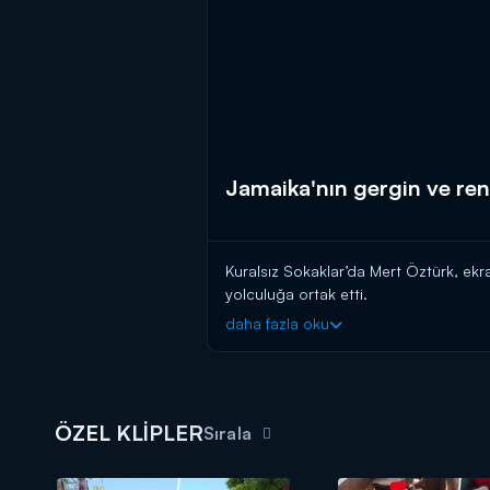
Jamaika'nın gergin ve renk
Kuralsız Sokaklar’da Mert Öztürk, ekr
yolculuğa ortak etti.
daha fazla oku
"Kuralsız Sokaklar" gezgin Mert Öz
ÖZEL KLİPLER
Sırala