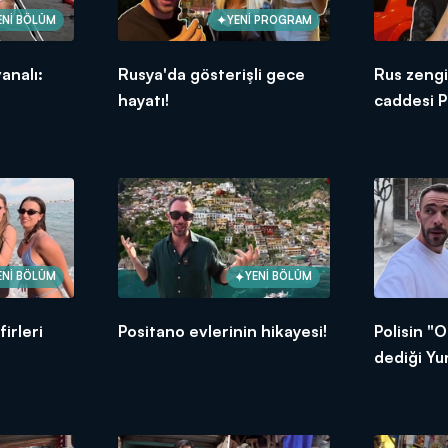
ENİ BÖLÜM
YENİ PROGRAM
analı:
Rusya'da gösterişli gece
Rus zeng
hayatı!
caddesi Pa
ENİ BÖLÜM
YENİ BÖLÜM
irleri
Positano evlerinin hikayesi!
Polisin "
dediği Yu
sokakları!