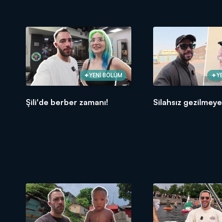
YENİ BÖLÜM
Y
Şili'de berber zamanı!
Silahsız gezilmeye