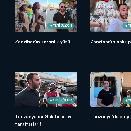
YENİ SEZON
Y
Zanzibar'ın karanlık yüzü
Zanzibar'ın balık 
YENİ BÖLÜM
Y
Tanzanya'da Galatasaray
Tanzanya'da bir 
taraftarları!