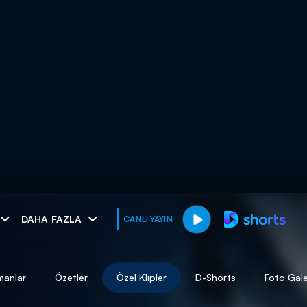
muhteşem ikili
DAHA FAZLA
CANLI YAYIN
I
manlar
Özetler
Özel Klipler
D-Shorts
Foto Gale