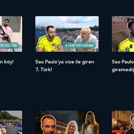
ENİ BÖLÜM
YENİ PROGRAM
n köy!
Sao Paulo'ya vize ile giren
Sao Paulo
7. Türk!
giremediğ