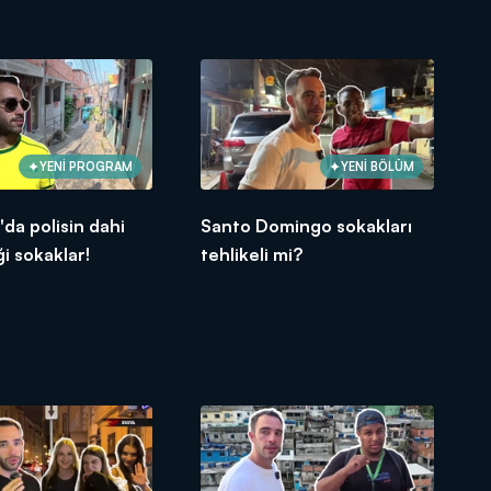
YENİ PROGRAM
YENİ BÖLÜM
'da polisin dahi
Santo Domingo sokakları
i sokaklar!
tehlikeli mi?