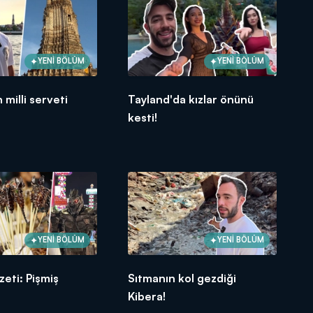
YENİ BÖLÜM
YENİ BÖLÜM
 milli serveti
Tayland'da kızlar önünü
kesti!
YENİ BÖLÜM
YENİ BÖLÜM
zeti: Pişmiş
Sıtmanın kol gezdiği
Kibera!