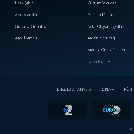
Uzak Şehir
Kuralsız Sokaklar
Arka Sokaklar
Gelinim Mutfakta
Güller ve Günahlar
Neler Oluyor Hayatta?
Aşk-ı Memnu
Arda'nın Mutfağı
Arda ile Omuz Omuza
Daha Fazla
ENGELSİZ KANAL D
REKLAM
KÜN
KAN