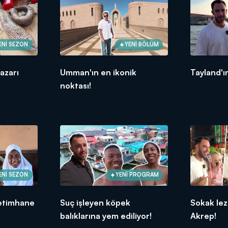
ENİ SEZON
YENİ BÖLÜM
pazarı
Umman'ın en ikonik
Tayland'ın
noktası!
ENİ SEZON
YENİ PROGRAM
yetimhane
Suç işleyen köpek
Sokak lez
balıklarına yem ediliyor!
Akrep!