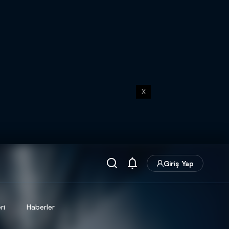
X
Giriş Yap
ri
Haberler