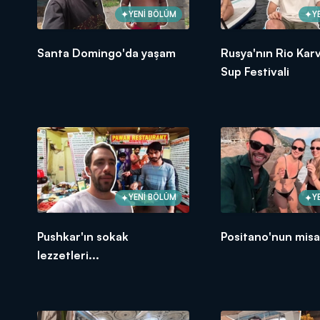
YENİ BÖLÜM
Y
Santa Domingo'da yaşam
Rusya'nın Rio Karv
Sup Festivali
YENİ BÖLÜM
Y
Pushkar'ın sokak
Positano'nun misaf
lezzetleri...