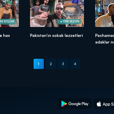
ENİ BÖLÜM
YENİ SEZON
e has
Pakistan'ın sokak lezzetleri
Pachamam
adaklar n
1
2
3
4