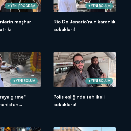
YENİ PROGRAM
YENİ BÖLÜM
inlerin meşhur
Rio De Jenario'nun karanlık
triki!
sokakları!
YENİ BÖLÜM
YENİ BÖLÜM
Oraya girme"
Polis eşliğinde tehlikeli
nanistan
sokaklara!