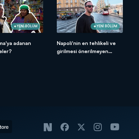
YENİ BÖLÜM
YENİ BÖLÜM
a'ya adanan
Napoli'nin en tehlikeli ve
eler?
girilmesi önerilmeyen
bölgesi!