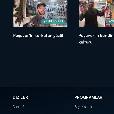
YENİ BÖLÜM
Y
Peşaver'in korkutan yüzü!
Peşaver'in kendin
kültürü
DİZİLER
PROGRAMLAR
Daha 17
Beyaz'la Joker