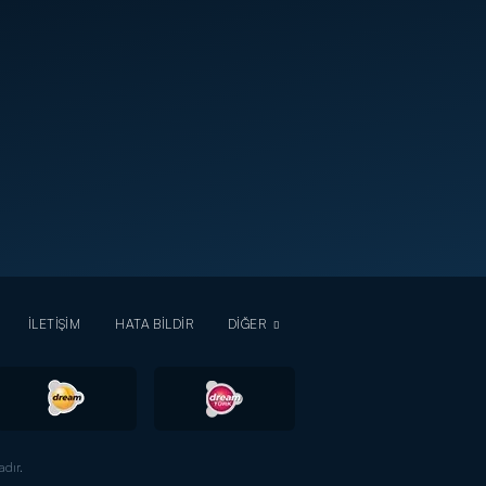
İLETİŞİM
HATA BİLDİR
DİĞER
dır.