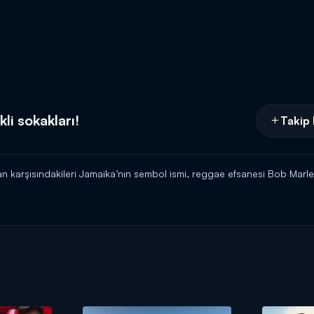
li sokakları!
Takip 
an karşısındakileri Jamaika’nın sembol ismi, reggae efsanesi Bob Marle
türk'ün sunumu ile pazar 20.00'de Kanal D'de!