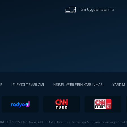
Tüm Uygulamalarımız
YE
İZLEYİCİ TEMSİLCİSİ
KİŞİSEL VERİLERİN KORUNMASI
YARDIM
AL D © 2026. Her Hakkı Saklıdır.
Bilgi Toplumu Hizmetleri MKK tarafından sağlanmakta