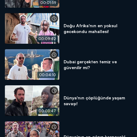
00:01:59
Doğu Afrika'nın en yoksul
gecekondu mahallesi!
00:09:42
Dubai gerçekten temiz ve
güvenilir mi?
00:04:10
Dünya'nın çöplüğünde yaşam
savaşı!
00:03:47
Dünya'nın en çılgın karnavalı!