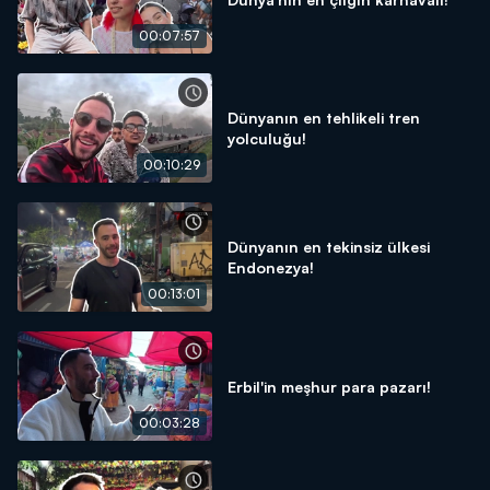
00:07:57
Dünyanın en tehlikeli tren
yolculuğu!
00:10:29
Dünyanın en tekinsiz ülkesi
Endonezya!
00:13:01
Erbil'in meşhur para pazarı!
00:03:28