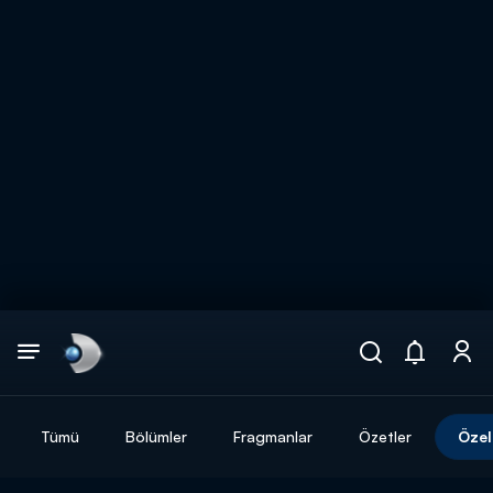
Arama
muhteşem ikili
ARAMA SONUÇLARI
Tümü
Bölümler
Fragmanlar
Özetler
Özel
DİĞER SONUÇLAR