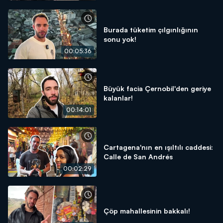
Burada tüketim çılgınlığının
sonu yok!
00:05:36
Büyük facia Çernobil'den geriye
kalanlar!
00:14:01
Cartagena'nın en ışıltılı caddesi:
Calle de San Andrés
00:02:29
Çöp mahallesinin bakkalı!