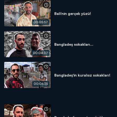
Bali'nin gerçek yüzü!
00:05:57
Bangladeş sokakları...
00:04:37
Bangladeş'in kuralsız sokakları!
00:06:35