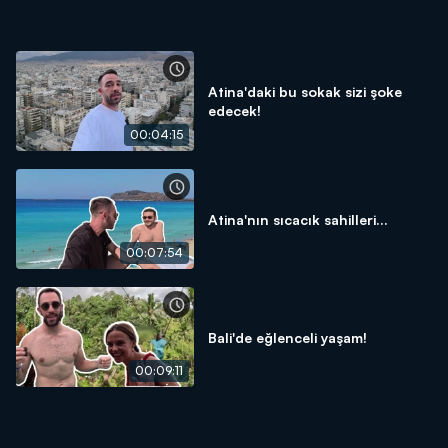
Atina'daki bu sokak sizi şoke
edecek!
00:04:15
Atina'nın sıcacık sahilleri...
00:07:54
Bali'de eğlenceli yaşam!
00:09:11