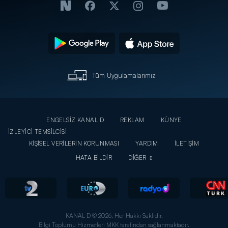
Tüm Uygulamalarımız
ENGELSİZ KANAL D
REKLAM
KÜNYE
İZLEYİCİ TEMSİLCİSİ
KİŞİSEL VERİLERİN KORUNMASI
YARDIM
İLETİŞİM
HATA BİLDİR
DİĞER
KANAL D © 2026. Her Hakkı Saklıdır.
Bilgi Toplumu Hizmetleri MKK tarafından sağlanmaktadır.