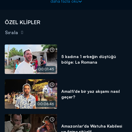
daha fazla oku
"Kuralsız Sokaklar" gezgin Mert Öztürk'ün sunumu ile pazar
20.00'de Kanal D'de!
ÖZEL KLİPLER
Sırala
5 kadına 1 erkeğin düştüğü
bölge: La Romana
00:01:45
Amalfi'de bir yaz akşamı nasıl
geçer?
00:06:46
Amazonlar'da Watuha Kabilesi
ve ilginç ritüeli!