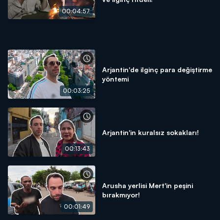
00:04:57
Arjantin'de ilginç para değiştirme
yöntemi
00:03:25
Arjantin'in kuralsız sokakları!
00:13:43
Arusha yerlisi Mert'in peşini
bırakmıyor!
00:01:49