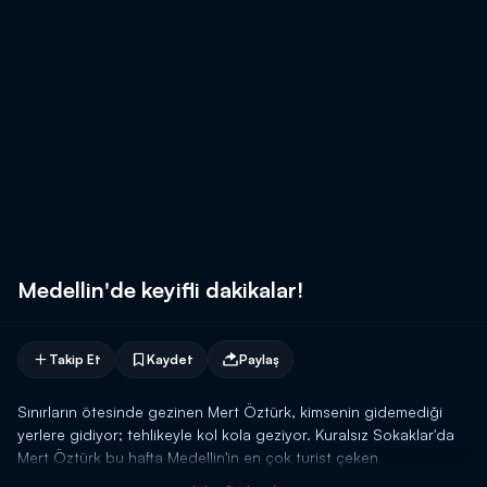
Medellin'de keyifli dakikalar!
Takip Et
Kaydet
Paylaş
Sınırların ötesinde gezinen Mert Öztürk, kimsenin gidemediği
yerlere gidiyor; tehlikeyle kol kola geziyor. Kuralsız Sokaklar'da
Mert Öztürk bu hafta Medellin'in en çok turist çeken
bölgelerinden birinde!