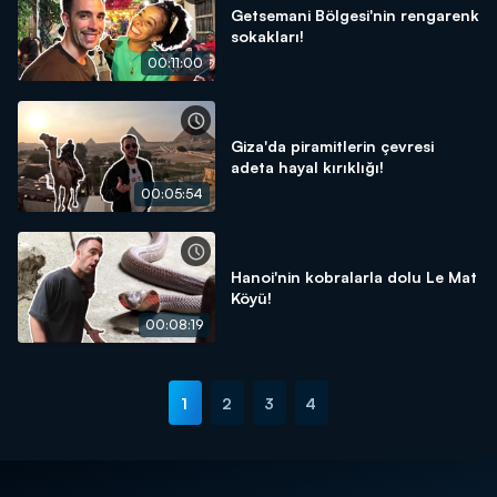
Getsemani Bölgesi'nin rengarenk
sokakları!
00:11:00
Giza'da piramitlerin çevresi
adeta hayal kırıklığı!
00:05:54
Hanoi'nin kobralarla dolu Le Mat
Köyü!
00:08:19
1
2
3
4