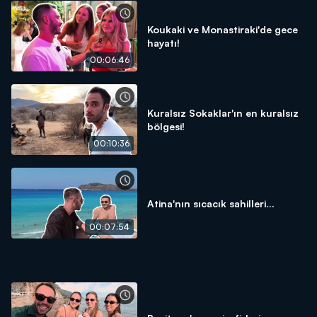
Koukaki ve Monastiraki'de gece
hayatı!
00:06:46
Kuralsız Sokaklar'ın en kuralsız
bölgesi!
00:10:36
Atina'nın sıcacık sahilleri...
00:07:54