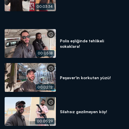
00:03:34
Polis eşliğinde tehlikeli
sokaklara!
00:05:18
Peşaver'in korkutan yüzü!
00:02:12
Silahsız gezilmeyen köy!
00:05:29