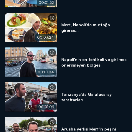
00:01:52
Mert, Napoli'de mutfağa
girerse...
00:03:24
Napoli'nin en tehlikeli ve girilmesi
önerilmeyen bölgesi!
00:01:04
Tanzanya'da Galatasaray
taraftarları!
00:01:09
Arusha yerlisi Mert'in peşini