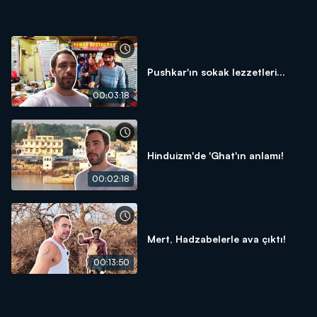
Pushkar'ın sokak lezzetleri...
00:03:18
Hinduizm'de 'Ghat'ın anlamı!
00:02:18
Mert, Hadzabelerle ava çıktı!
00:13:50