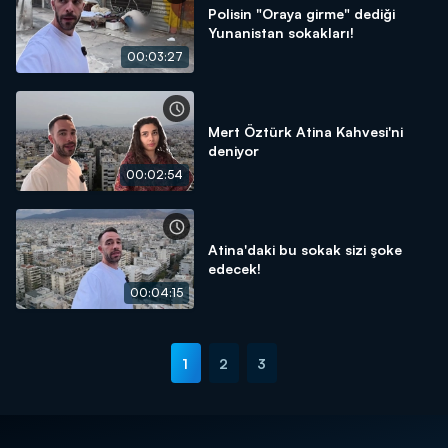
Polisin "Oraya girme" dediği
Yunanistan sokakları!
00:03:27
Mert Öztürk Atina Kahvesi'ni
deniyor
00:02:54
Atina'daki bu sokak sizi şoke
edecek!
00:04:15
1
2
3