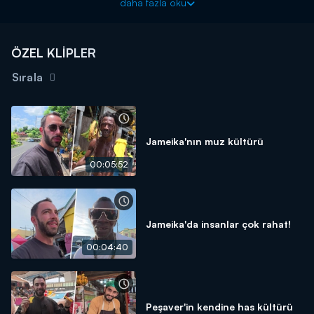
daha fazla oku
"Kuralsız Sokaklar" gezgin Mert Öztürk'ün sunumu ile pazar
20.00'de Kanal D'de!
ÖZEL KLİPLER
Sırala
Jameika'nın muz kültürü
00:05:52
Jameika'da insanlar çok rahat!
00:04:40
Peşaver'in kendine has kültürü