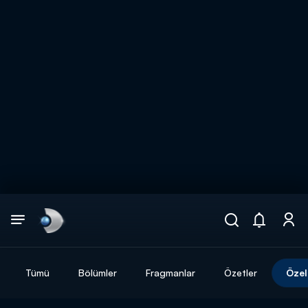
Arama
muhteşem ikili
ARAMA SONUÇLARI
Tümü
Bölümler
Fragmanlar
Özetler
Özel
DİĞER SONUÇLAR