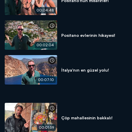
Positano'nun misafirleri
00:04:48
Positano evlerinin hikayesi!
00:02:04
İtalya'nın en güzel yolu!
00:07:10
Çöp mahallesinin bakkalı!
00:01:59