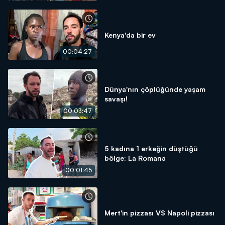
Kenya'da bir ev
00:04:27
Dünya'nın çöplüğünde yaşam
savaşı!
00:03:47
5 kadına 1 erkeğin düştüğü
bölge: La Romana
00:01:45
Mert'in pizzası VS Napoli pizzası