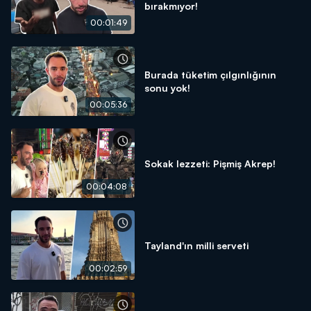
bırakmıyor!
00:01:49
Burada tüketim çılgınlığının
sonu yok!
00:05:36
Sokak lezzeti: Pişmiş Akrep!
00:04:08
Tayland'ın milli serveti
00:02:59