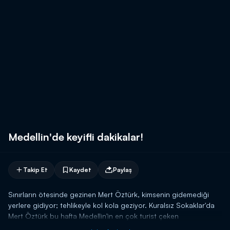
Medellin'de keyifli dakikalar!
Takip Et
Kaydet
Paylaş
Sınırların ötesinde gezinen Mert Öztürk, kimsenin gidemediği
yerlere gidiyor; tehlikeyle kol kola geziyor. Kuralsız Sokaklar'da
Mert Öztürk bu hafta Medellin'in en çok turist çeken
bölgelerinden birinde!