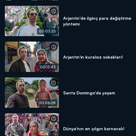
Arjantin'de ilginç para değiştirme
yöntemi
00:03:25
Arjantin'in kuralsız sokakları!
00:13:43
Santa Domingo'da yaşam
00:06:28
Dünya'nın en çılgın karnavalı!