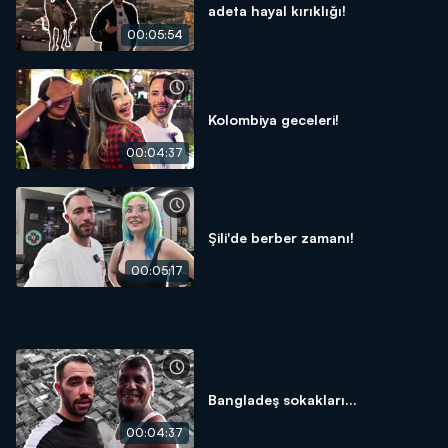
adeta hayal kırıklığı!
00:05:54
Kolombiya geceleri!
00:04:37
Şili'de berber zamanı!
00:05:17
Bangladeş sokakları...
00:04:37