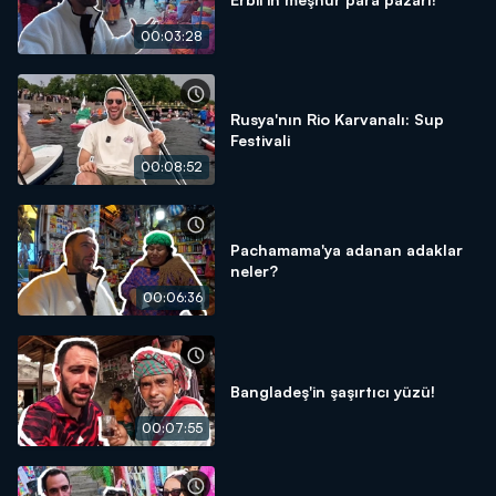
00:03:28
Rusya'nın Rio Karvanalı: Sup
Festivali
00:08:52
Pachamama'ya adanan adaklar
neler?
00:06:36
Bangladeş'in şaşırtıcı yüzü!
00:07:55