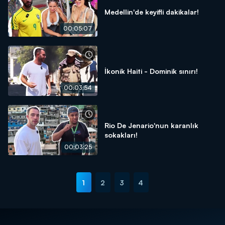
Medellin'de keyifli dakikalar!
00:05:07
İkonik Haiti - Dominik sınırı!
00:03:54
Rio De Jenario'nun karanlık
sokakları!
00:03:25
1
2
3
4