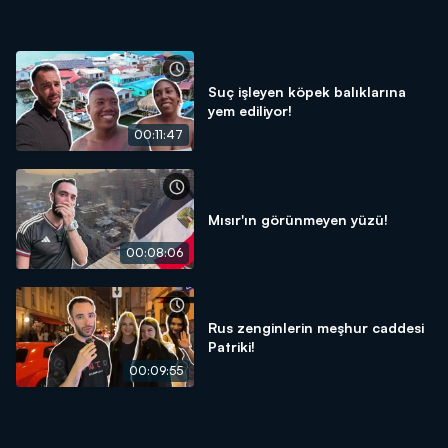
Suç işleyen köpek balıklarına
yem ediliyor!
00:11:47
Mısır'ın görünmeyen yüzü!
00:08:06
Rus zenginlerin meşhur caddesi
Patriki!
00:09:55