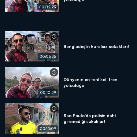
00:02:23
Bangladeş'in kuralsız sokakları!
00:06:35
Dünyanın en tehlikeli tren
yolculuğu!
00:10:29
Sao Paulo'da polisin dahi
giremediği sokaklar!
00:10:09