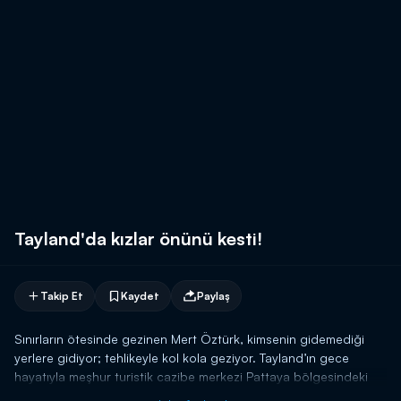
Tayland'da kızlar önünü kesti!
Takip Et
Kaydet
Paylaş
Sınırların ötesinde gezinen Mert Öztürk, kimsenin gidemediği
yerlere gidiyor; tehlikeyle kol kola geziyor. Tayland’ın gece
hayatıyla meşhur turistik cazibe merkezi Pattaya bölgesindeki
Soi 6 adlı caddeye giren Öztürk, kadınların erkekleri taciz ettiği