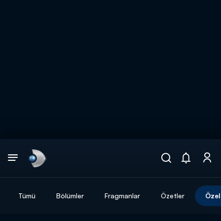
Arama
muhteşem ikili
ARAMA SONUÇLARI
Tümü
Bölümler
Fragmanlar
Özetler
Özel
DİĞER SONUÇLAR