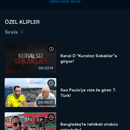
daha fazla oku
sokakları keşfederken gördüklerine inanamadı. Kadınların önünü
kestiği, elini tutmaya çalıştığı Öztürk’ün yaşadığı ilginç anlar
yaşanıyor.
ÖZEL KLİPLER
"Kuralsız Sokaklar" gezgin Mert Öztürk'ün sunumu ile pazar
20.00'de Kanal D'de!
Sırala
Kanal D "Kuralsız Sokaklar"a
giriyor!
00:03:19
Sao Paulo'ya vize ile giren 7.
Türk!
00:06:17
Bangladeş'te tehlikeli otobüs
yolculuğu!