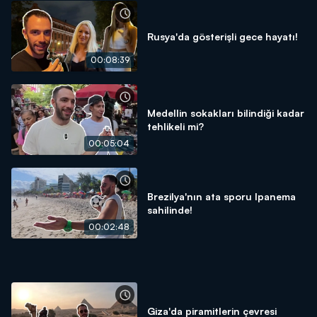
Rusya'da gösterişli gece hayatı!
00:08:39
Medellin sokakları bilindiği kadar
tehlikeli mi?
00:05:04
Brezilya'nın ata sporu Ipanema
sahilinde!
00:02:48
Giza'da piramitlerin çevresi