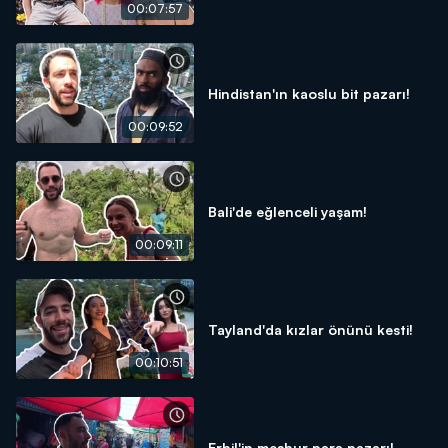
00:07:57
Hindistan'ın kaoslu bit pazarı!
00:09:52
Bali'de eğlenceli yaşam!
00:09:11
Tayland'da kızlar önünü kesti!
00:10:51
Erbil'in meşhur para pazarı!