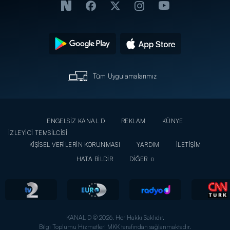
Tüm Uygulamalarımız
ENGELSİZ KANAL D
REKLAM
KÜNYE
İZLEYİCİ TEMSİLCİSİ
KİŞİSEL VERİLERİN KORUNMASI
YARDIM
İLETİŞİM
HATA BİLDİR
DİĞER
KANAL D © 2026. Her Hakkı Saklıdır.
Bilgi Toplumu Hizmetleri MKK tarafından sağlanmaktadır.