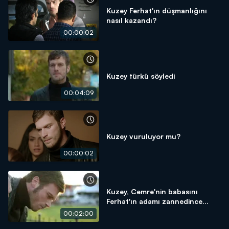
Kuzey Ferhat'ın düşmanlığını
nasıl kazandı?
00:00:02
Kuzey türkü söyledi
00:04:09
Kuzey vuruluyor mu?
00:00:02
Kuzey, Cemre'nin babasını
Ferhat'ın adamı zannedince...
00:02:00