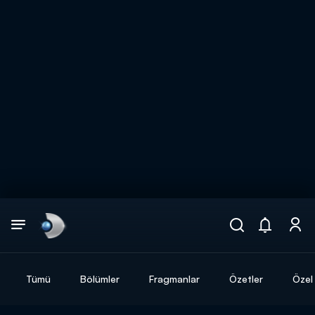
Arama
muhteşem ikili
ARAMA SONUÇLARI
Tümü
Bölümler
Fragmanlar
Özetler
Özel 
DİĞER SONUÇLAR