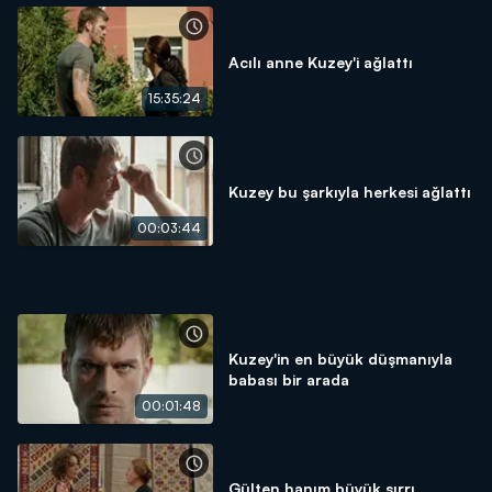
Acılı anne Kuzey'i ağlattı
15:35:24
Kuzey bu şarkıyla herkesi ağlattı
00:03:44
Kuzey'in en büyük düşmanıyla
babası bir arada
00:01:48
Gülten hanım büyük sırrı