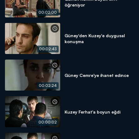
öğreniyor
00:02:00
Güney'den Kuzey'e duygusal
konuşma
00:02:43
Güney Cemre'ye ihanet edince
00:02:24
Kuzey Ferhat'a boyun eğdi
00:00:02