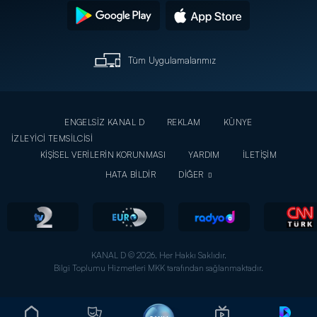
Tüm Uygulamalarımız
ENGELSİZ KANAL D
REKLAM
KÜNYE
İZLEYİCİ TEMSİLCİSİ
KİŞİSEL VERİLERİN KORUNMASI
YARDIM
İLETİŞİM
HATA BİLDİR
DİĞER
KANAL D © 2026. Her Hakkı Saklıdır.
Bilgi Toplumu Hizmetleri MKK tarafından sağlanmaktadır.