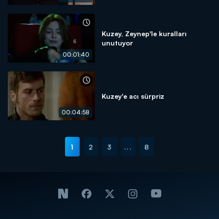
Kuzey, Zeynep'le kuralları
unutuyor
00:01:40
Kuzey'e acı sürpriz
00:04:58
1
2
3
...
8