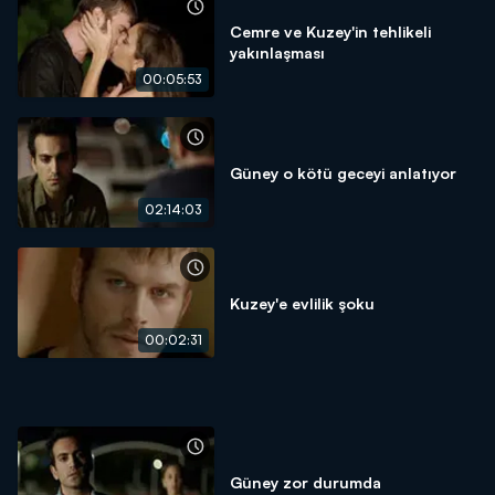
Cemre ve Kuzey'in tehlikeli
yakınlaşması
00:05:53
Güney o kötü geceyi anlatıyor
02:14:03
Kuzey'e evlilik şoku
00:02:31
Güney zor durumda