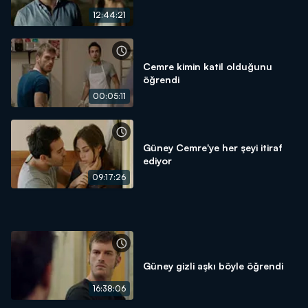
12:44:21
Cemre kimin katil olduğunu
öğrendi
00:05:11
Güney Cemre'ye her şeyi itiraf
ediyor
09:17:26
Güney gizli aşkı böyle öğrendi
16:38:06