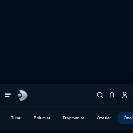
Arama
muhteşem ikili
ARAMA SONUÇLARI
Tümü
Bölümler
Fragmanlar
Özetler
Özel
DİĞER SONUÇLAR