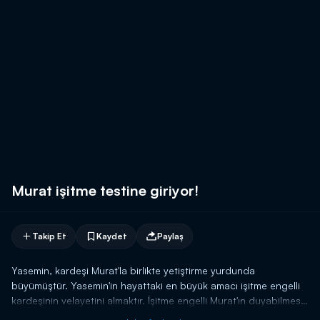
Murat işitme testine giriyor!
Takip Et
Kaydet
Paylaş
Yasemin, kardeşi Murat'la birlikte yetiştirme yurdunda
büyümüştür. Yasemin'in hayattaki en büyük amacı işitme engelli
kardeşinin velayetini almaktır. İşitme engelli Murat'ın duyabilmesi
için doktora giden Murat ablasının da desteğiyle artık duymak