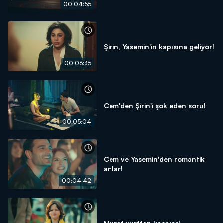
00:04:55
Şirin, Yasemin'in kapısına geliyor!
00:06:35
Cem'den Şirin'i şok eden soru!
00:05:04
Cem ve Yasemin'den romantik
anlar!
00:04:42
Murat yurttan kaçıyor!