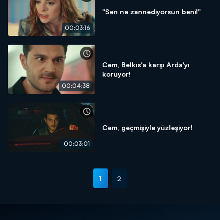
"Sen ne zannediyorsun beni!"
00:03:16
Cem, Belkıs'a karşı Arda'yı
koruyor!
00:04:38
Cem, geçmişiyle yüzleşiyor!
00:03:01
1
2