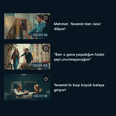
Mehmet, Yasemin'den özür
diliyor!
00:02:56
"Ben o gece yaşadığım hiçbir
şeyi unutmayacağım"
00:03:42
Yasemin'in başı büyük belaya
giriyor!
00:07:18