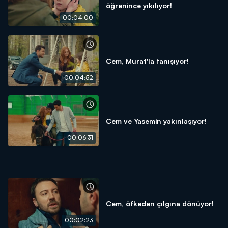
öğrenince yıkılıyor!
00:04:00
Cem, Murat'la tanışıyor!
00:04:52
Cem ve Yasemin yakınlaşıyor!
00:06:31
Cem, öfkeden çılgına dönüyor!
00:02:23