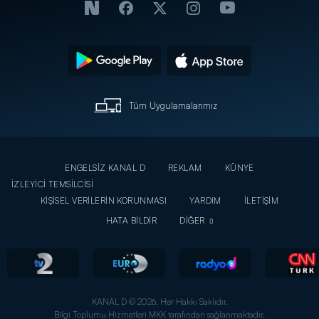
Tüm Uygulamalarımız
ENGELSİZ KANAL D
REKLAM
KÜNYE
İZLEYİCİ TEMSİLCİSİ
KİŞİSEL VERİLERİN KORUNMASI
YARDIM
İLETİŞİM
HATA BİLDİR
DİĞER
KANAL D © 2026. Her Hakkı Saklıdır.
Bilgi Toplumu Hizmetleri MKK tarafından sağlanmaktadır.