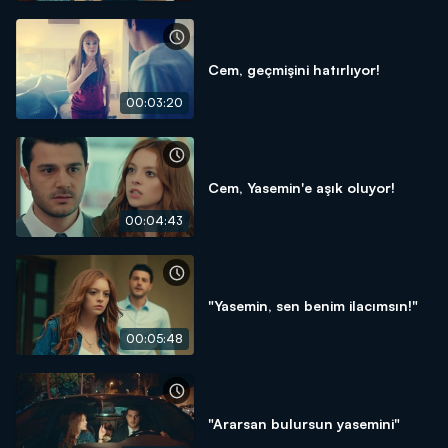
Cem, geçmişini hatırlıyor!
00:03:20
Cem, Yasemin'e aşık oluyor!
00:04:43
"Yasemin, sen benim ilacımsın!"
00:05:48
"Ararsan bulursun yasemini"