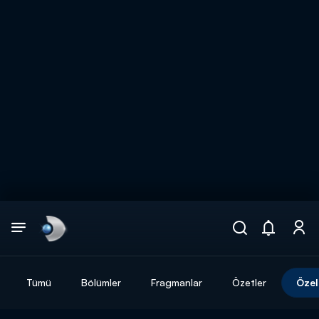
Arama
muhteşem ikili
ARAMA SONUÇLARI
Tümü
Bölümler
Fragmanlar
Özetler
Özel
DİĞER SONUÇLAR