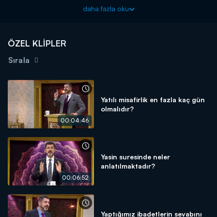
söyledi.
daha fazla oku
ÖZEL KLİPLER
Sırala
Yatılı misafirlik en fazla kaç gün
olmalıdır?
00:04:46
Yasin suresinde neler
anlatılmaktadır?
00:06:52
Yaptığımız ibadetlerin sevabını