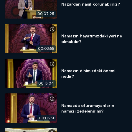
Nazardan nasıl korunabiliriz?
00:07:25
Namazın hayatımızdaki yeri ne
olmalıdır?
00:03:55
Namazın dinimizdeki önemi
nedir?
00:13:04
Namazda oturamayanların
namazı zedelenir mi?
00:03:31