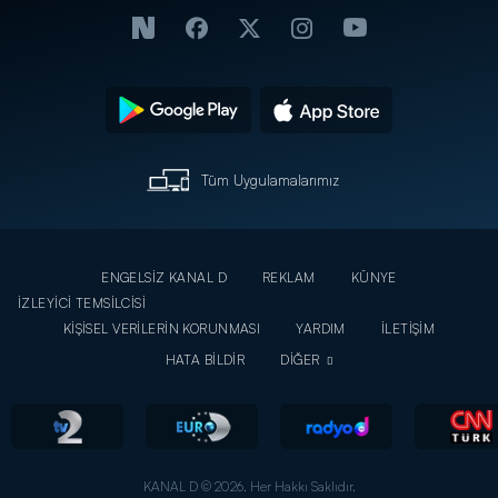
Tüm Uygulamalarımız
ENGELSİZ KANAL D
REKLAM
KÜNYE
İZLEYİCİ TEMSİLCİSİ
KİŞİSEL VERİLERİN KORUNMASI
YARDIM
İLETİŞİM
HATA BİLDİR
DİĞER
KANAL D © 2026. Her Hakkı Saklıdır.