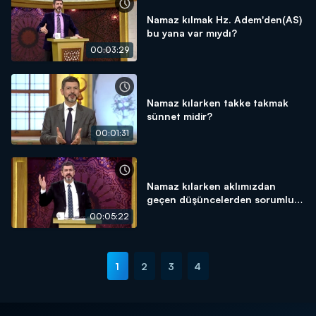
Namaz kılmak Hz. Adem'den(AS)
bu yana var mıydı?
00:03:29
Namaz kılarken takke takmak
sünnet midir?
00:01:31
Namaz kılarken aklımızdan
geçen düşüncelerden sorumlu
muyuz?
00:05:22
1
2
3
4