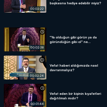
başkasına hediye edebilir miyiz?
00:02:22
"Ya olduğun gibi görün ya da
göründüğün gibi ol" ne
demektir?
00:02:38
Vefat haberi aldığımızda nasıl
davranmalıyız?
00:02:24
Vefat eden bir kişinin kıyafetleri
dağıtılmalı mıdır?
00:01:44