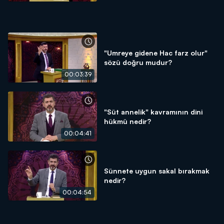
"Umreye gidene Hac farz olur"
sözü doğru mudur?
00:03:39
"Süt annelik" kavramının dini
hükmü nedir?
00:04:41
Sünnete uygun sakal bırakmak
nedir?
00:04:54