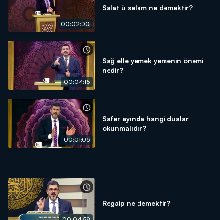
Salat ü selam ne demektir?
00:02:00
Sağ elle yemek yemenin önemi
nedir?
00:04:15
Safer ayında hangi dualar
okunmalıdır?
00:01:05
Regaip ne demektir?
00:04:59