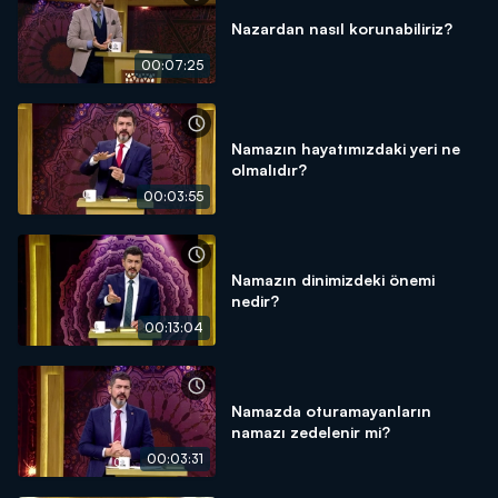
Nazardan nasıl korunabiliriz?
00:07:25
Namazın hayatımızdaki yeri ne
olmalıdır?
00:03:55
Namazın dinimizdeki önemi
nedir?
00:13:04
Namazda oturamayanların
namazı zedelenir mi?
00:03:31