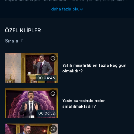
gerekenleri söyledi.
daha fazla oku
ÖZEL KLİPLER
Sırala
Yatılı misafirlik en fazla kaç gün
olmalıdır?
00:04:46
Yasin suresinde neler
anlatılmaktadır?
00:06:52