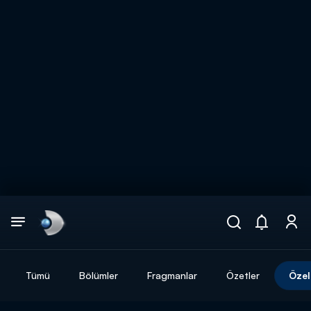
Arama
muhteşem ikili
ARAMA SONUÇLARI
Tümü
Bölümler
Fragmanlar
Özetler
Özel
DİĞER SONUÇLAR