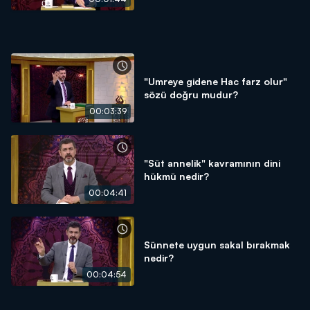
"Umreye gidene Hac farz olur"
sözü doğru mudur?
00:03:39
"Süt annelik" kavramının dini
hükmü nedir?
00:04:41
Sünnete uygun sakal bırakmak
nedir?
00:04:54