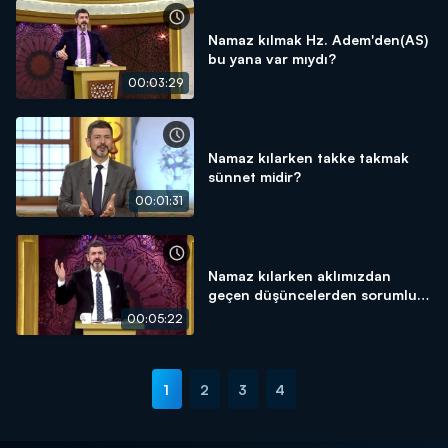
Namaz kılmak Hz. Adem'den(AS)
bu yana var mıydı?
00:03:29
Namaz kılarken takke takmak
sünnet midir?
00:01:31
Namaz kılarken aklımızdan
geçen düşüncelerden sorumlu
muyuz?
00:05:22
1
2
3
4