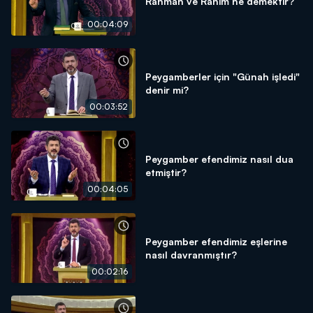
Rahman ve Rahim ne demektir?
00:04:09
Peygamberler için "Günah işledi"
denir mi?
00:03:52
Peygamber efendimiz nasıl dua
etmiştir?
00:04:05
Peygamber efendimiz eşlerine
nasıl davranmıştır?
00:02:16