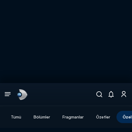
Arama
muhteşem ikili
ARAMA SONUÇLARI
Tümü
Bölümler
Fragmanlar
Özetler
Özel
DİĞER SONUÇLAR