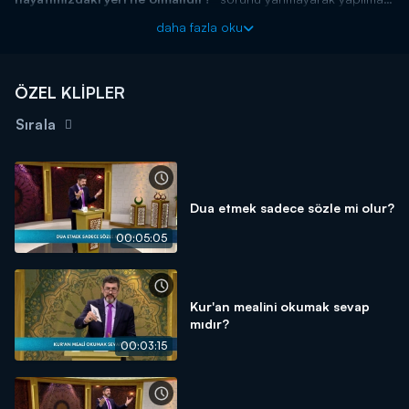
gerekenleri söyledi.
daha fazla oku
ÖZEL KLİPLER
Sırala
Dua etmek sadece sözle mi olur?
00:05:05
Kur'an mealini okumak sevap
mıdır?
00:03:15