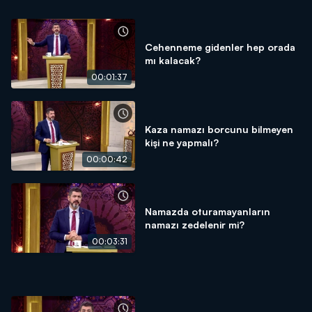
Cehenneme gidenler hep orada
mı kalacak?
00:01:37
Kaza namazı borcunu bilmeyen
kişi ne yapmalı?
00:00:42
Namazda oturamayanların
namazı zedelenir mi?
00:03:31