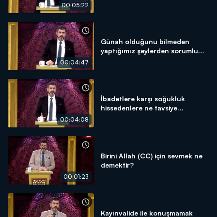
muyuz?
00:05:22
Günah olduğunu bilmeden
yaptığımız şeylerden sorumlu
muyuz?
00:04:47
İbadetlere karşı soğukluk
hissedenlere ne tavsiye
edersiniz?
00:04:08
Birini Allah (CC) için sevmek ne
demektir?
00:01:23
Kayınvalide ile konuşmamak