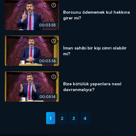
Borcunu ödememek kul hakkına
girer mi?
00:03:55
İman sahibi bir kişi cimri olabilir
mi?
00:03:36
Bize kötülük yapanlara nasıl
davranmalıyız?
00:05:14
1
2
3
4