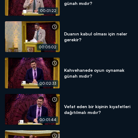
günah mıdır?
00:01:22
Duanın kabul olması için neler
gerekir?
00:05:02
Kahvehanede oyun oynamak
günah mıdır?
00:02:33
Vefat eden bir kişinin kıyafetleri
dağıtılmalı mıdır?
00:01:44