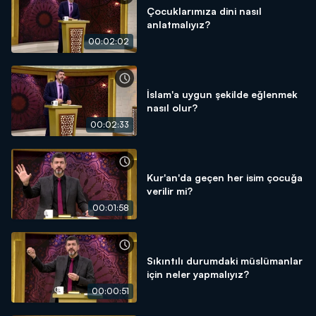
Çocuklarımıza dini nasıl
anlatmalıyız?
00:02:02
İslam'a uygun şekilde eğlenmek
nasıl olur?
00:02:33
Kur'an'da geçen her isim çocuğa
verilir mi?
00:01:58
Sıkıntılı durumdaki müslümanlar
için neler yapmalıyız?
00:00:51