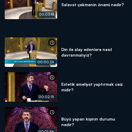
Salavat çekmenin önemi nedir?
00:03:51
Din ile alay edenlere nasıl
davranmalıyız?
00:00:59
Estetik ameliyat yaptırmak caiz
midir?
00:02:15
Büyü yapan kişinin durumu
nedir?
00:01:46