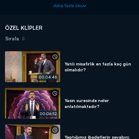
söyledi.
daha fazla oku
ÖZEL KLİPLER
Sırala
Yatılı misafirlik en fazla kaç gün
olmalıdır?
00:04:46
Yasin suresinde neler
anlatılmaktadır?
00:06:52
Yaptığımız ibadetlerin sevabını