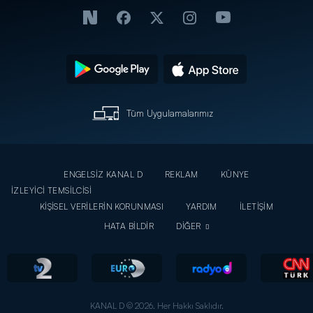
Tüm Uygulamalarımız
ENGELSİZ KANAL D
REKLAM
KÜNYE
İZLEYİCİ TEMSİLCİSİ
KİŞİSEL VERİLERİN KORUNMASI
YARDIM
İLETİŞİM
HATA BİLDİR
DİĞER
KANAL D © 2026. Her Hakkı Saklıdır.