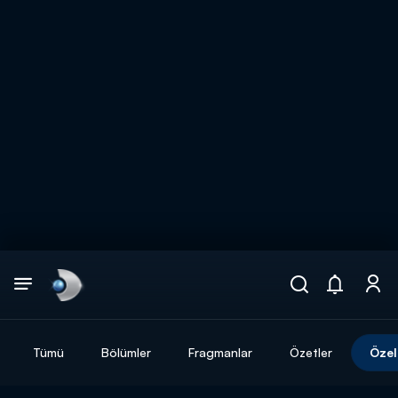
Arama
muhteşem ikili
ARAMA SONUÇLARI
Tümü
Bölümler
Fragmanlar
Özetler
Özel
DİĞER SONUÇLAR