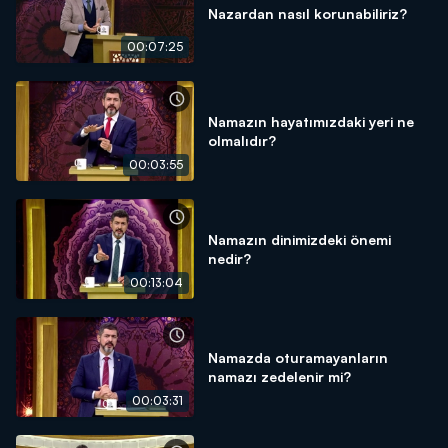
Nazardan nasıl korunabiliriz?
00:07:25
Namazın hayatımızdaki yeri ne
olmalıdır?
00:03:55
Namazın dinimizdeki önemi
nedir?
00:13:04
Namazda oturamayanların
namazı zedelenir mi?
00:03:31