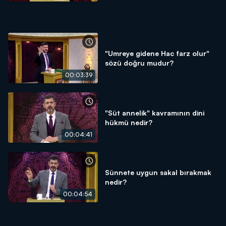
"Umreye gidene Hac farz olur"
sözü doğru mudur?
00:03:39
"Süt annelik" kavramının dini
hükmü nedir?
00:04:41
Sünnete uygun sakal bırakmak
nedir?
00:04:54