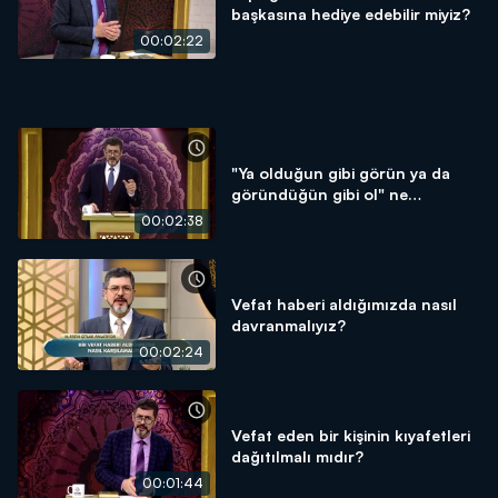
başkasına hediye edebilir miyiz?
00:02:22
"Ya olduğun gibi görün ya da
göründüğün gibi ol" ne
demektir?
00:02:38
Vefat haberi aldığımızda nasıl
davranmalıyız?
00:02:24
Vefat eden bir kişinin kıyafetleri
dağıtılmalı mıdır?
00:01:44