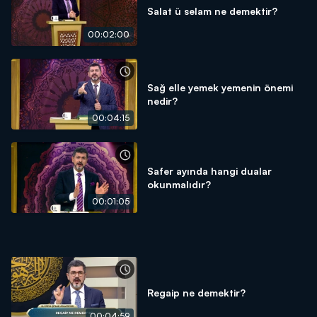
Salat ü selam ne demektir?
00:02:00
Sağ elle yemek yemenin önemi
nedir?
00:04:15
Safer ayında hangi dualar
okunmalıdır?
00:01:05
Regaip ne demektir?
00:04:59