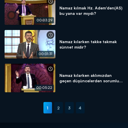
Namaz kılmak Hz. Adem'den(AS)
bu yana var mıydı?
00:03:29
Namaz kılarken takke takmak
sünnet midir?
00:01:31
Namaz kılarken aklımızdan
geçen düşüncelerden sorumlu
muyuz?
00:05:22
1
2
3
4