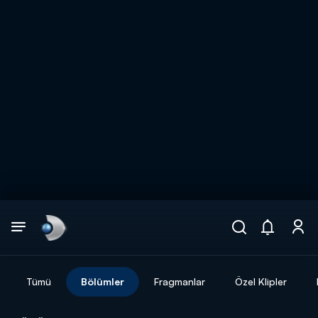
Arama
muhteşem ikili
ARAMA SONUÇLARI
Tümü
Bölümler
Fragmanlar
Özel Klipler
DİĞER SONUÇLAR