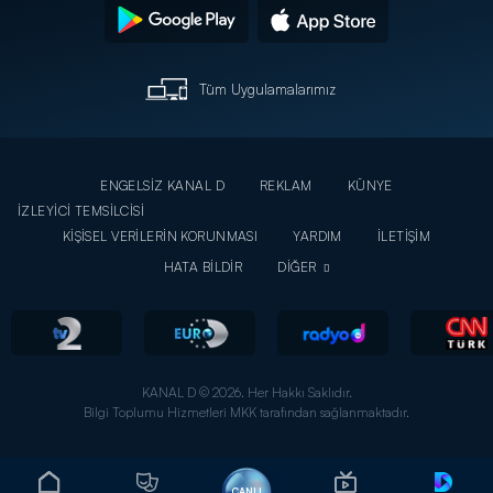
Tüm Uygulamalarımız
ENGELSİZ KANAL D
REKLAM
KÜNYE
İZLEYİCİ TEMSİLCİSİ
KİŞİSEL VERİLERİN KORUNMASI
YARDIM
İLETİŞİM
HATA BİLDİR
DİĞER
KANAL D © 2026. Her Hakkı Saklıdır.
Bilgi Toplumu Hizmetleri MKK tarafından sağlanmaktadır.
CANLI