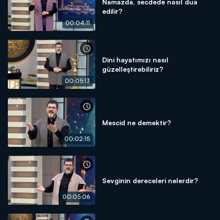
Namazda, secdede nasıl dua
edilir?
00:04:11
Dini hayatımızı nasıl
güzelleştirebiliriz?
00:05:13
Mescid ne demektir?
00:02:15
Sevginin dereceleri nelerdir?
00:05:06