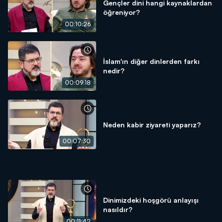
Gençler dini hangi kaynaklardan
öğreniyor?
00:10:26
İslam'ın diğer dinlerden farkı
nedir?
00:09:18
Neden kabir ziyareti yaparız?
00:07:30
Dinimizdeki hoşgörü anlayışı
nasıldır?
00:11:42