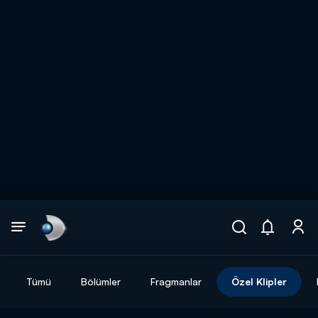
Arama
muhteşem ikili
ARAMA SONUÇLARI
Tümü
Bölümler
Fragmanlar
Özel Klipler
DİĞER SONUÇLAR