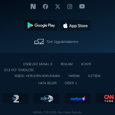
Tüm Uygulamalarımız
ENGELSİZ KANAL D
REKLAM
KÜNYE
İZLEYİCİ TEMSİLCİSİ
KİŞİSEL VERİLERİN KORUNMASI
YARDIM
İLETİŞİM
HATA BİLDİR
DİĞER
KANAL D © 2026. Her Hakkı Saklıdır.