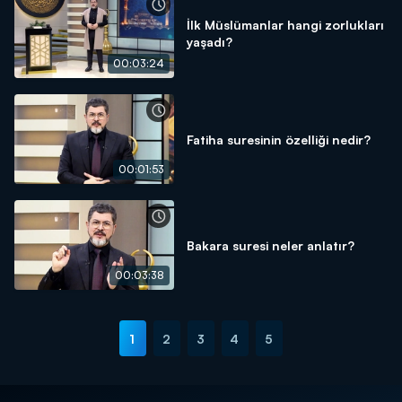
İlk Müslümanlar hangi zorlukları
yaşadı?
00:03:24
Fatiha suresinin özelliği nedir?
00:01:53
Bakara suresi neler anlatır?
00:03:38
1
2
3
4
5