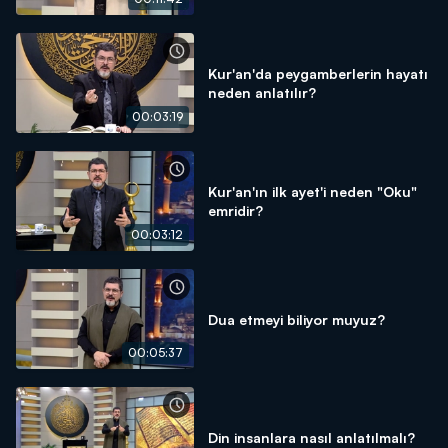
Kur'an'da peygamberlerin hayatı
neden anlatılır?
00:03:19
Kur'an'ın ilk ayet'i neden "Oku"
emridir?
00:03:12
Dua etmeyi biliyor muyuz?
00:05:37
Din insanlara nasıl anlatılmalı?