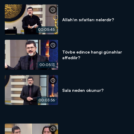
Allah'ın sıfatları nelerdir?
00:05:45
Tövbe edince hangi günahlar
affedilir?
00:05:13
Sala neden okunur?
00:03:56