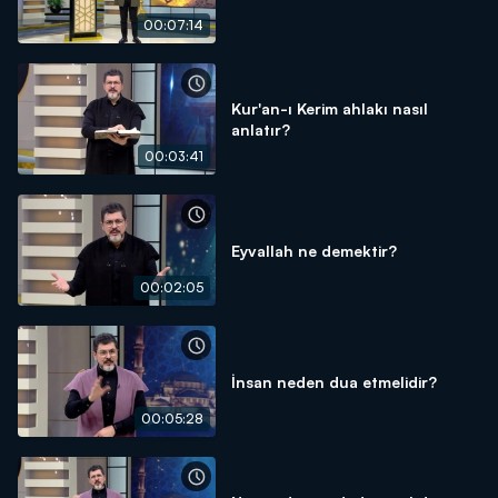
00:07:14
Kur'an-ı Kerim ahlakı nasıl
anlatır?
00:03:41
Eyvallah ne demektir?
00:02:05
İnsan neden dua etmelidir?
00:05:28