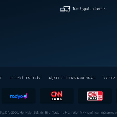
Tüm Uygulamalarımız
YE
İZLEYİCİ TEMSİLCİSİ
KİŞİSEL VERİLERİN KORUNMASI
YARDIM
AL D © 2026. Her Hakkı Saklıdır.
Bilgi Toplumu Hizmetleri MKK tarafından sağlanmakta