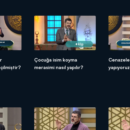
doğru mudur?
klip
r
Çocuğa isim koyma
Cenazeler
çilmiştir?
merasimi nasıl yapılır?
yapıyoru