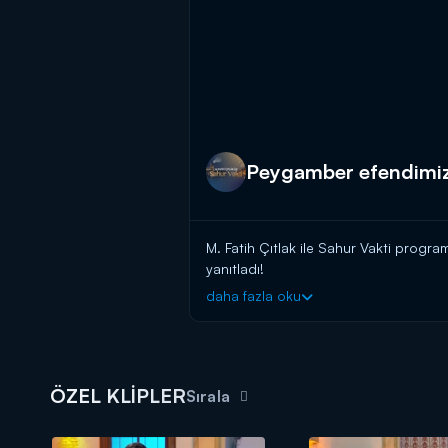
Peygamber efendimiz 
M. Fatih Çıtlak ile Sahur Vakti progr
yanıtladı!
daha fazla oku
ÖZEL KLİPLER
Sırala