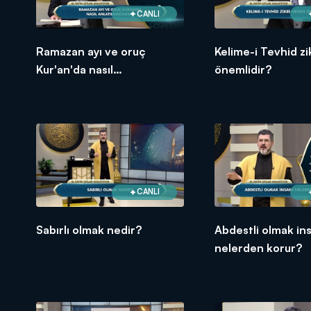
CANLI
Ramazan ayı ve oruç
Kelime-i Tevhid z
Kur'an'da nasıl
önemlidir?
anlatılmaktadır?
CANLI
Sabırlı olmak nedir?
Abdestli olmak in
nelerden korur?