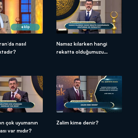
klip
an’da nasıl
Namaz kılarken hangi
ktadır?
rekatta olduğumuzu
unutursak ne yapmalıyız?
en çok uyumanın
Zalim kime denir?
ası var mıdır?