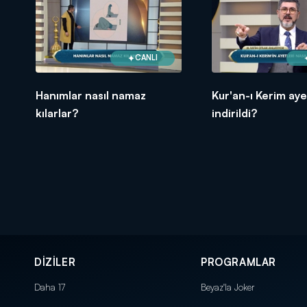
CANLI
Hanımlar nasıl namaz
Kur'an-ı Kerim ayet
kılarlar?
indirildi?
DİZİLER
PROGRAMLAR
Daha 17
Beyaz'la Joker