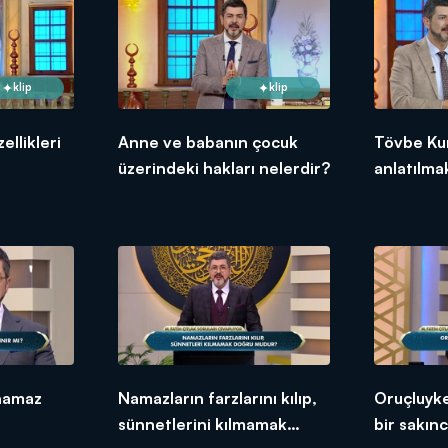
klip
klip
llikleri
Anne ve babanın çocuk
Tövbe Kur
üzerindeki hakları nelerdir?
anlatılma
 namaz
Namazların farzlarını kılıp,
Oruçluyk
sünnetlerini kılmamak
bir sakınc