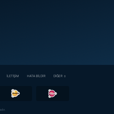
İLETİŞİM
HATA BİLDİR
DİĞER
dır.