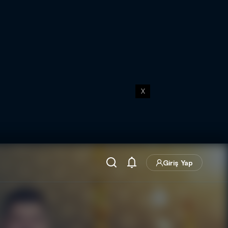
X
Giriş Yap