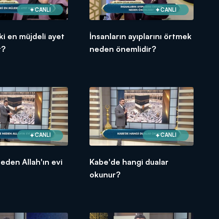
CANLI
CANLI
ki en müjdeli ayet
İnsanların ayıplarını örtmek
r?
neden önemlidir?
CANLI
CANLI
eden Allah'ın evi
Kabe'de hangi dualar
okunur?