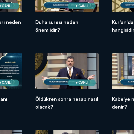
CANLI
CANLI
ikri neden
Duha suresi neden
Kur'an'da
önemlidir?
hangisidi
CANLI
CANLI
sanı
Öldükten sonra hesap nasıl
Kabe'ye n
olacak?
denir?