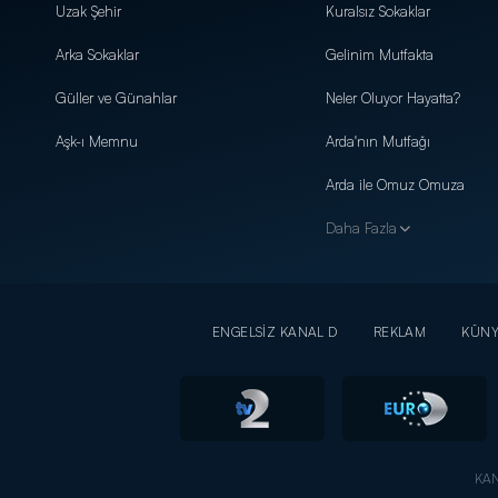
Uzak Şehir
Kuralsız Sokaklar
Arka Sokaklar
Gelinim Mutfakta
Güller ve Günahlar
Neler Oluyor Hayatta?
Aşk-ı Memnu
Arda'nın Mutfağı
Arda ile Omuz Omuza
Daha Fazla
ENGELSİZ KANAL D
REKLAM
KÜN
KAN