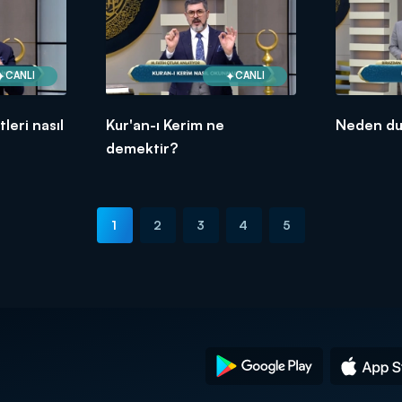
CANLI
CANLI
leri nasıl
Kur'an-ı Kerim ne
Neden du
demektir?
1
2
3
4
5