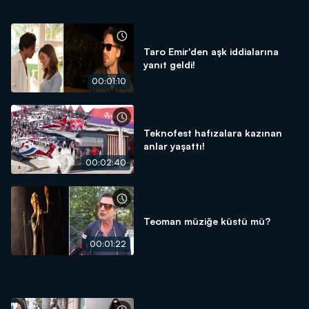
Taro Emir'den aşk iddialarına
yanıt geldi!
00:01:10
Teknofest hafızalara kazınan
anlar yaşattı!
00:02:40
Teoman müziğe küstü mü?
00:01:22