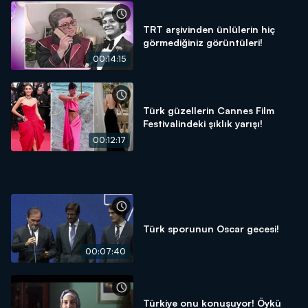
TRT arşivinden ünlülerin hiç
görmediğiniz görüntüleri!
00:14:15
Türk güzellerin Cannes Film
Festivalindeki şıklık yarışı!
00:12:17
Türk sporunun Oscar gecesi!
00:07:40
Türkiye onu konuşuyor! Öykü