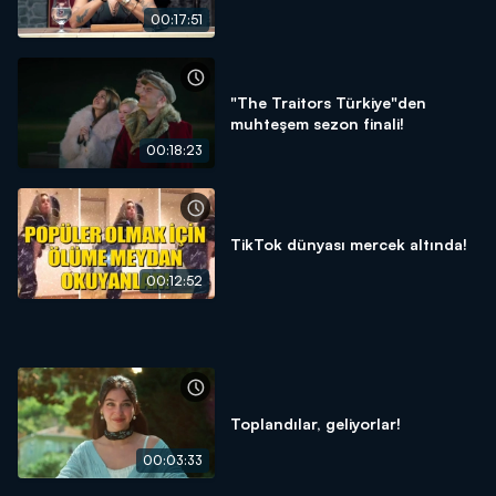
00:17:51
"The Traitors Türkiye"den
muhteşem sezon finali!
00:18:23
TikTok dünyası mercek altında!
00:12:52
Toplandılar, geliyorlar!
00:03:33