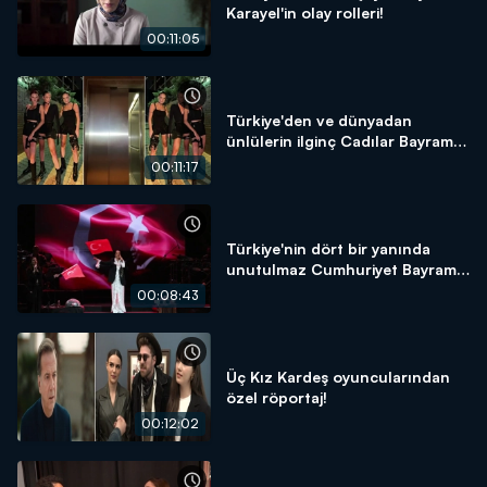
Karayel'in olay rolleri!
00:11:05
Türkiye'den ve dünyadan
ünlülerin ilginç Cadılar Bayramı
kostümleri!
00:11:17
Türkiye'nin dört bir yanında
unutulmaz Cumhuriyet Bayramı
konserleri!
00:08:43
Üç Kız Kardeş oyuncularından
özel röportaj!
00:12:02