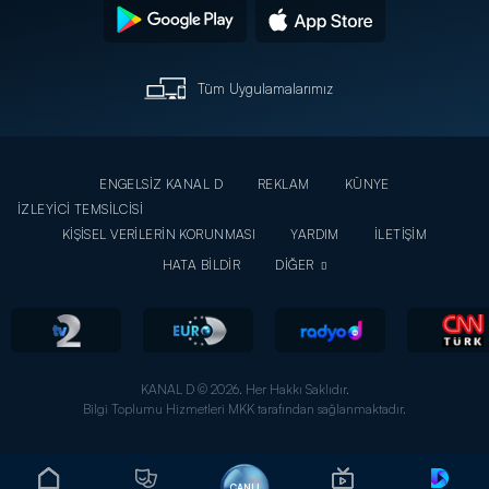
Tüm Uygulamalarımız
ENGELSİZ KANAL D
REKLAM
KÜNYE
İZLEYİCİ TEMSİLCİSİ
KİŞİSEL VERİLERİN KORUNMASI
YARDIM
İLETİŞİM
HATA BİLDİR
DİĞER
KANAL D © 2026. Her Hakkı Saklıdır.
Bilgi Toplumu Hizmetleri MKK tarafından sağlanmaktadır.
CANLI