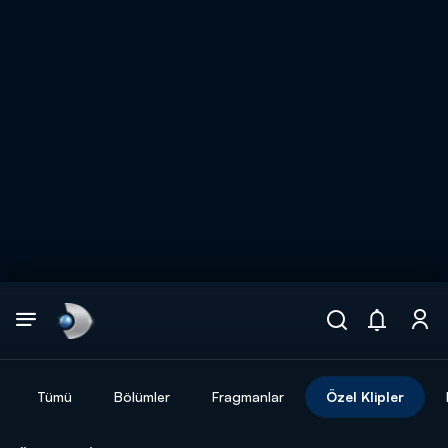
Arama
muhteşem ikili
ARAMA SONUÇLARI
Tümü
Bölümler
Fragmanlar
Özel Klipler
DİĞER SONUÇLAR