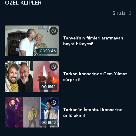
ÖZEL KLIPLER
Sırala
Tanyeli'nin filmleri aratmayan
hayat hikayesi!
00:18:46
Tarkan konserinde Cem Yılmaz
sürprizi!
00:15:12
Tarkan'ın İstanbul konserine
ünlü akını!
00:18:19