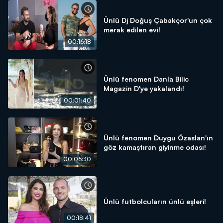
Ünlü Dj Doğuş Çabakçor'un çok
merak edilen evi!
00:16:18
Ünlü fenomen Danla Bilic
Magazin D'ye yakalandı!
00:01:40
Ünlü fenomen Duygu Özaslan'ın
göz kamaştıran giyinme odası!
00:05:30
Ünlü futbolcuların ünlü eşleri!
00:18:41