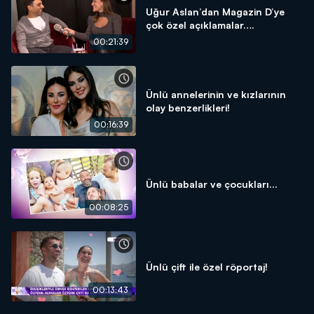
Uğur Aslan’dan Magazin D’ye
çok özel açıklamalar….
00:21:39
Ünlü annelerinin ve kızlarının
olay benzerlikleri!
00:16:39
Ünlü babalar ve çocukları...
00:08:25
Ünlü çift ile özel röportaj!
00:13:43