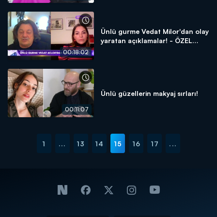
Ünlü gurme Vedat Milor'dan olay
yaratan açıklamalar! - ÖZEL
RÖPORTAJ
00:18:02
Ünlü güzellerin makyaj sırları!
00:11:07
1
...
13
14
15
16
17
...