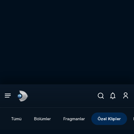
Arama
muhteşem ikili
ARAMA SONUÇLARI
Tümü
Bölümler
Fragmanlar
Özel Klipler
DİĞER SONUÇLAR