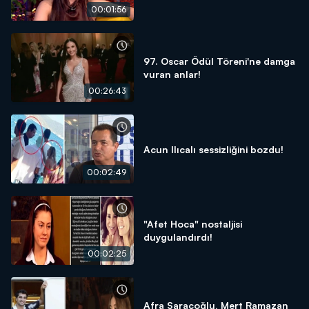
00:01:56
97. Oscar Ödül Töreni'ne damga
vuran anlar!
00:26:43
Acun Ilıcalı sessizliğini bozdu!
00:02:49
"Afet Hoca" nostaljisi
duygulandırdı!
00:02:25
Afra Saraçoğlu, Mert Ramazan