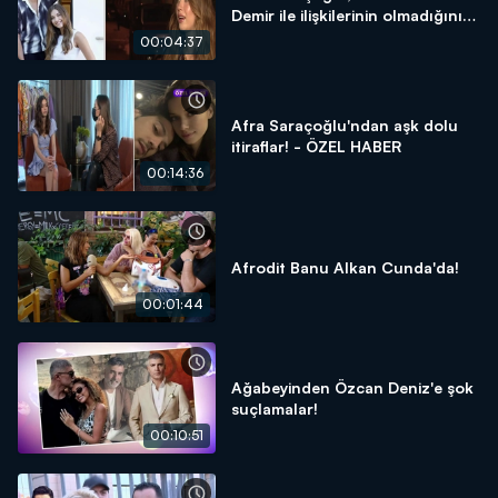
Demir ile ilişkilerinin olmadığını
açıkladı!
00:04:37
Afra Saraçoğlu'ndan aşk dolu
itiraflar! - ÖZEL HABER
00:14:36
Afrodit Banu Alkan Cunda'da!
00:01:44
Ağabeyinden Özcan Deniz'e şok
suçlamalar!
00:10:51