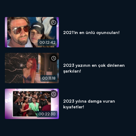
2021'in en ünlü oyuncuları!
00:12:42
2023 yazının en çok dinlenen
şarkıları!
00:11:18
2023 yılına damga vuran
kıyafetler!
00:22:30