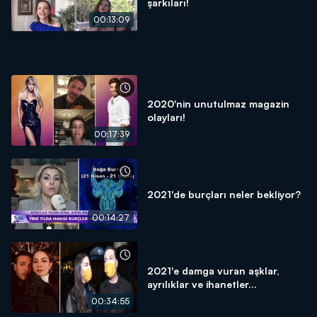
şarkıları!
00:13:09
2020'nin unutulmaz magazin
olayları!
00:17:39
2021'de burçları neler bekliyor?
00:14:27
2021'e damga vuran aşklar,
ayrılıklar ve ihanetler...
00:34:55