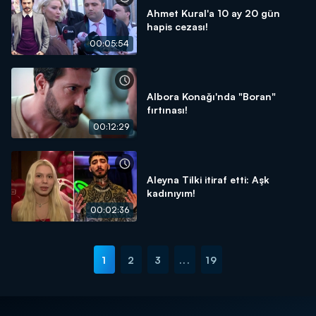
Ahmet Kural'a 10 ay 20 gün
hapis cezası!
00:05:54
Albora Konağı'nda "Boran"
fırtınası!
00:12:29
Aleyna Tilki itiraf etti: Aşk
kadınıyım!
00:02:36
1
2
3
...
19