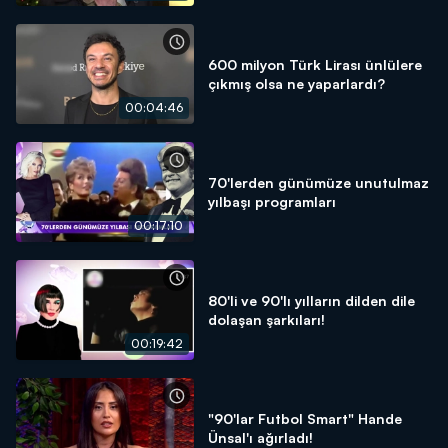
600 milyon Türk Lirası ünlülere
çıkmış olsa ne yaparlardı?
00:04:46
70'lerden günümüze unutulmaz
yılbaşı programları
00:17:10
80'li ve 90'lı yılların dilden dile
dolaşan şarkıları!
00:19:42
"90'lar Futbol Smart" Hande
Ünsal'ı ağırladı!