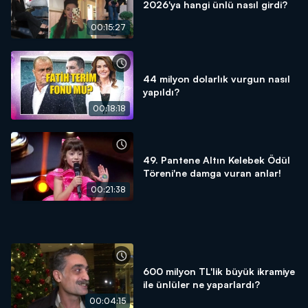
2026'ya hangi ünlü nasıl girdi?
00:15:27
44 milyon dolarlık vurgun nasıl
yapıldı?
00:18:18
49. Pantene Altın Kelebek Ödül
Töreni'ne damga vuran anlar!
00:21:38
600 milyon TL'lik büyük ikramiye
ile ünlüler ne yaparlardı?
00:04:15