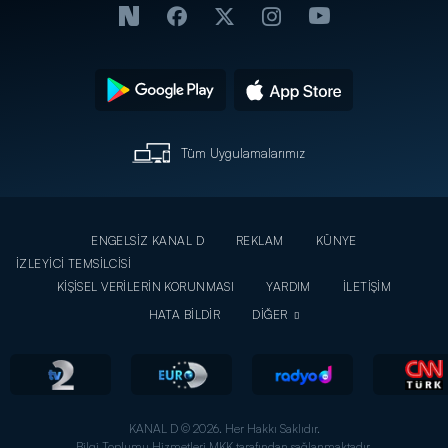
Tüm Uygulamalarımız
ENGELSİZ KANAL D
REKLAM
KÜNYE
İZLEYİCİ TEMSİLCİSİ
KİŞİSEL VERİLERİN KORUNMASI
YARDIM
İLETİŞİM
HATA BİLDİR
DİĞER
KANAL D © 2026. Her Hakkı Saklıdır.
Bilgi Toplumu Hizmetleri MKK tarafından sağlanmaktadır.