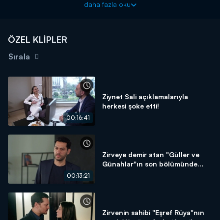
daha fazla oku
ÖZEL KLİPLER
Sırala
Ziynet Sali açıklamalarıyla
herkesi şoke etti!
00:16:41
Zirveye demir atan "Güller ve
Günahlar"ın son bölümünde
neler oldu?
00:13:21
Zirvenin sahibi "Eşref Rüya"nın