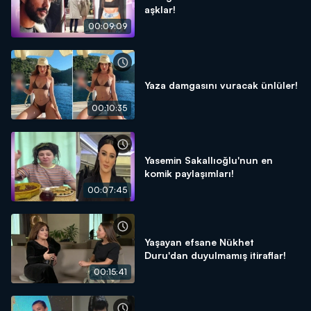
aşklar!
00:09:09
Yaza damgasını vuracak ünlüler!
00:10:35
Yasemin Sakallıoğlu'nun en
komik paylaşımları!
00:07:45
Yaşayan efsane Nükhet
Duru'dan duyulmamış itiraflar!
00:15:41