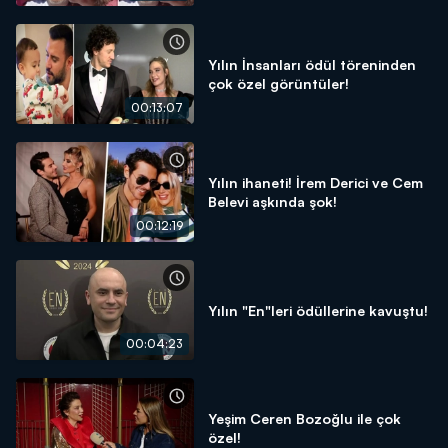
Yılın İnsanları ödül töreninden
çok özel görüntüler!
00:13:07
Yılın ihaneti! İrem Derici ve Cem
Belevi aşkında şok!
00:12:19
Yılın "En"leri ödüllerine kavuştu!
00:04:23
Yeşim Ceren Bozoğlu ile çok
özel!