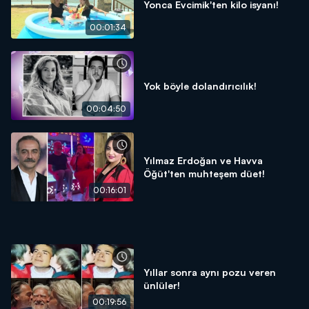
Yonca Evcimik'ten kilo isyanı!
00:01:34
Yok böyle dolandırıcılık!
00:04:50
Yılmaz Erdoğan ve Havva
Öğüt'ten muhteşem düet!
00:16:01
Yıllar sonra aynı pozu veren
ünlüler!
00:19:56