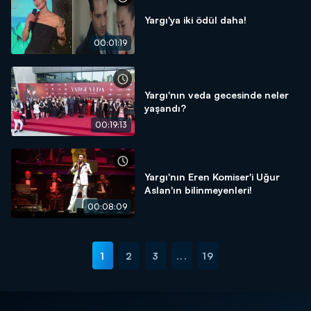
Yargı'ya iki ödül daha!
00:01:19
Yargı'nın veda gecesinde neler
yaşandı?
00:19:13
Yargı'nın Eren Komiser'i Uğur
Aslan'ın bilinmeyenleri!
00:08:09
1
2
3
...
19