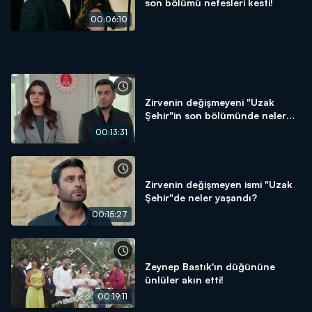
son bölümü nefesleri kesti!
00:06:10
Zirvenin değişmeyeni "Uzak
Şehir"in son bölümünde neler
oldu?
00:13:31
Zirvenin değişmeyen ismi "Uzak
Şehir"de neler yaşandı?
00:15:27
Zeynep Bastık'ın düğününe
ünlüler akın etti!
00:19:11