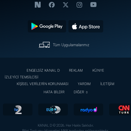
Tüm Uygulamalarımız
ENGELSİZ KANAL D
REKLAM
KÜNYE
İZLEYİCİ TEMSİLCİSİ
KİŞİSEL VERİLERİN KORUNMASI
YARDIM
İLETİŞİM
HATA BİLDİR
DİĞER
KANAL D © 2026. Her Hakkı Saklıdır.
Bilgi Toplumu Hizmetleri MKK tarafından sağlanmaktadır.