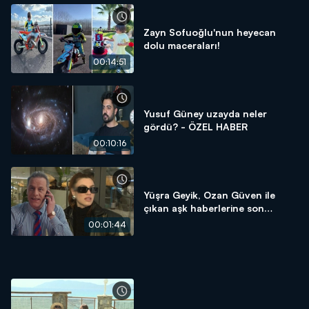
Zayn Sofuoğlu'nun heyecan
dolu maceraları!
00:14:51
Yusuf Güney uzayda neler
gördü? - ÖZEL HABER
00:10:16
Yüşra Geyik, Ozan Güven ile
çıkan aşk haberlerine son
noktayı koydu!
00:01:44