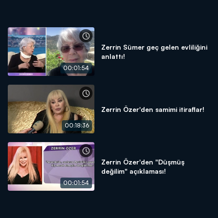
Zerrin Sümer geç gelen evliliğini
anlattı!
00:01:54
Zerrin Özer'den samimi itiraflar!
00:18:36
Zerrin Özer'den "Düşmüş
değilim" açıklaması!
00:01:54