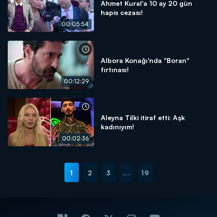
Ahmet Kural'a 10 ay 20 gün
hapis cezası!
00:05:54
Albora Konağı'nda "Boran"
fırtınası!
00:12:29
Aleyna Tilki itiraf etti: Aşk
kadınıyım!
00:02:36
1
2
3
...
19