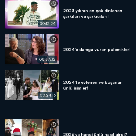
2023 yılının en çok dinlenen
şarkıları ve şarkıcıları!
00:12:24
2024'e damga vuran polemikler!
00:37:32
2024'te evlenen ve boşanan
ünlü isimler!
00:24:16
2026'ya hangi ünlü nasıl girdi?