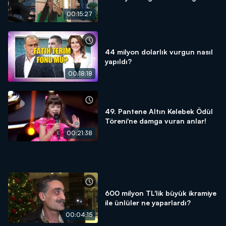
00:15:27
44 milyon dolarlık vurgun nasıl
yapıldı?
00:18:18
49. Pantene Altın Kelebek Ödül
Töreni'ne damga vuran anlar!
00:21:38
600 milyon TL'lik büyük ikramiye
ile ünlüler ne yaparlardı?
00:04:15