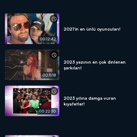
2021'in en ünlü oyuncuları!
00:12:42
2023 yazının en çok dinlenen
şarkıları!
00:11:18
2023 yılına damga vuran
kıyafetler!
00:22:30