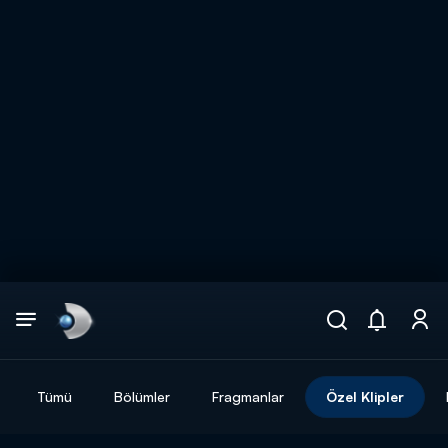
Arama
muhteşem ikili
ARAMA SONUÇLARI
Tümü
Bölümler
Fragmanlar
Özel Klipler
DİĞER SONUÇLAR