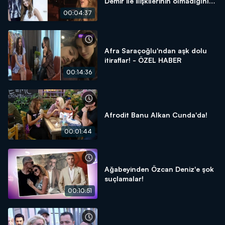
Demir ile ilişkilerinin olmadığını
açıkladı!
00:04:37
Afra Saraçoğlu'ndan aşk dolu
itiraflar! - ÖZEL HABER
00:14:36
Afrodit Banu Alkan Cunda'da!
00:01:44
Ağabeyinden Özcan Deniz'e şok
suçlamalar!
00:10:51