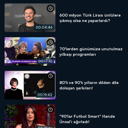
600 milyon Türk Lirası ünlülere
çıkmış olsa ne yaparlardı?
00:04:46
70'lerden günümüze unutulmaz
yılbaşı programları
00:17:10
80'li ve 90'lı yılların dilden dile
dolaşan şarkıları!
00:19:42
"90'lar Futbol Smart" Hande
Ünsal'ı ağırladı!