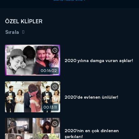
ÖZEL KLİPLER
Sırala
2020 yılına damga vuran aşklar!
00:16:02
2020'de evlenen ünlüler!
00:13:11
2020'nin en çok dinlenen
şarkıları!