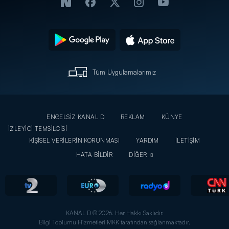
Tüm Uygulamalarımız
ENGELSİZ KANAL D
REKLAM
KÜNYE
İZLEYİCİ TEMSİLCİSİ
KİŞİSEL VERİLERİN KORUNMASI
YARDIM
İLETİŞİM
HATA BİLDİR
DİĞER
KANAL D © 2026. Her Hakkı Saklıdır.
Bilgi Toplumu Hizmetleri MKK tarafından sağlanmaktadır.