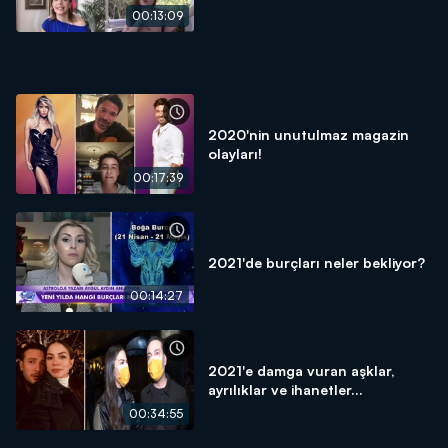
00:13:09
2020'nin unutulmaz magazin
olayları!
00:17:39
2021'de burçları neler bekliyor?
00:14:27
2021'e damga vuran aşklar,
ayrılıklar ve ihanetler...
00:34:55