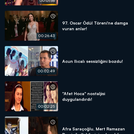
00:01:56
97. Oscar Ödül Töreni'ne damga
vuran anlar!
00:26:43
Acun Ilıcalı sessizliğini bozdu!
00:02:49
"Afet Hoca" nostaljisi
duygulandırdı!
00:02:25
Afra Saraçoğlu, Mert Ramazan