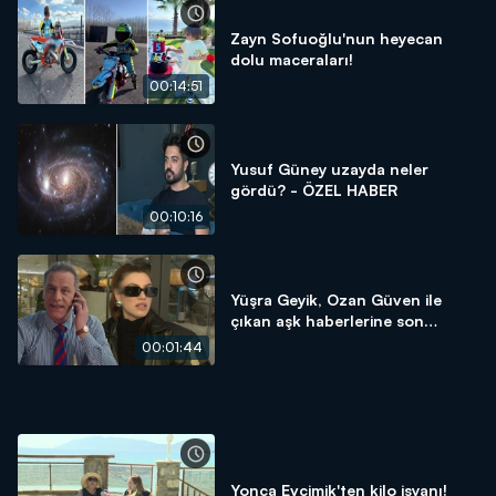
Zayn Sofuoğlu'nun heyecan
dolu maceraları!
00:14:51
Yusuf Güney uzayda neler
gördü? - ÖZEL HABER
00:10:16
Yüşra Geyik, Ozan Güven ile
çıkan aşk haberlerine son
noktayı koydu!
00:01:44
Yonca Evcimik'ten kilo isyanı!