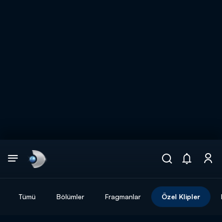
Arama
muhteşem ikili
ARAMA SONUÇLARI
Tümü
Bölümler
Fragmanlar
Özel Klipler
DİĞER SONUÇLAR