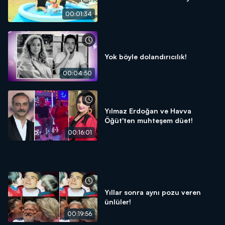
00:01:34
Yok böyle dolandırıcılık!
00:04:50
Yılmaz Erdoğan ve Havva
Öğüt'ten muhteşem düet!
00:16:01
Yıllar sonra aynı pozu veren
ünlüler!
00:19:56