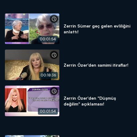
Zerrin Sümer geç gelen evliliğini
anlattı!
00:01:54
Zerrin Özer'den samimi itiraflar!
00:18:36
Zerrin Özer'den "Düşmüş
değilim" açıklaması!
00:01:54