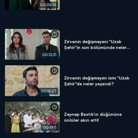
00:06:10
Zirvenin değişmeyeni "Uzak
Şehir"in son bölümünde neler
oldu?
00:13:31
Zirvenin değişmeyen ismi "Uzak
Şehir"de neler yaşandı?
00:15:27
Zeynep Bastık'ın düğününe
ünlüler akın etti!
00:19:11