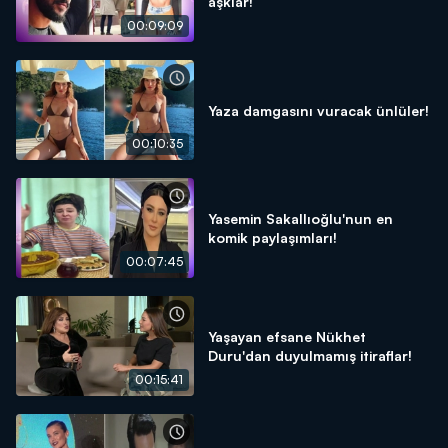
aşklar!
00:09:09
Yaza damgasını vuracak ünlüler!
00:10:35
Yasemin Sakallıoğlu'nun en
komik paylaşımları!
00:07:45
Yaşayan efsane Nükhet
Duru'dan duyulmamış itiraflar!
00:15:41