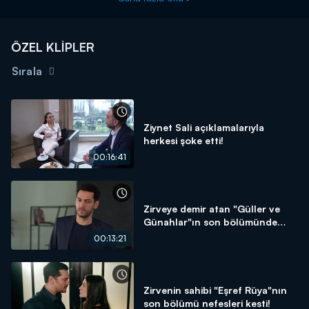
ÖZEL KLİPLER
Sırala
Ziynet Sali açıklamalarıyla
herkesi şoke etti!
00:16:41
Zirveye demir atan "Güller ve
Günahlar"ın son bölümünde
neler oldu?
00:13:21
Zirvenin sahibi "Eşref Rüya"nın
son bölümü nefesleri kesti!