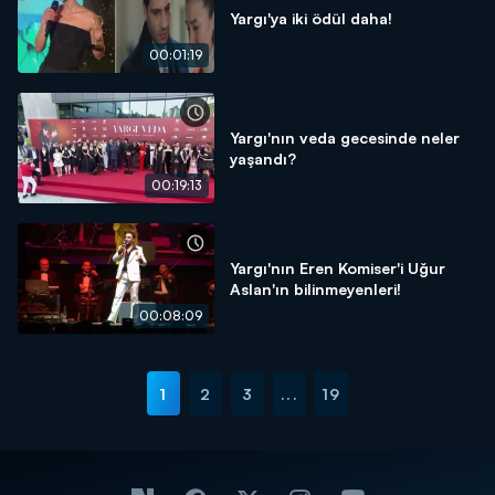
Yargı'ya iki ödül daha!
00:01:19
Yargı'nın veda gecesinde neler
yaşandı?
00:19:13
Yargı'nın Eren Komiser'i Uğur
Aslan'ın bilinmeyenleri!
00:08:09
1
2
3
...
19