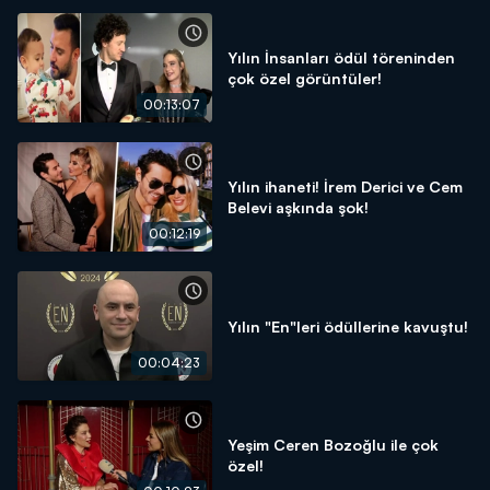
Yılın İnsanları ödül töreninden
çok özel görüntüler!
00:13:07
Yılın ihaneti! İrem Derici ve Cem
Belevi aşkında şok!
00:12:19
Yılın "En"leri ödüllerine kavuştu!
00:04:23
Yeşim Ceren Bozoğlu ile çok
özel!