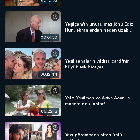
00:10:23
Yeşilçam'ın unutulmaz jönü Ediz
Hun, ekranlardan neden uzak
kaldı?
00:01:50
Yeşil sahaların yıldızı Icardi'nin
büyük aşk hikayesi!
00:12:44
Yeliz Yeşilmen ve Asiye Acar ile
macera dolu anlar!
00:22:12
Yazı göremeden biten ünlü