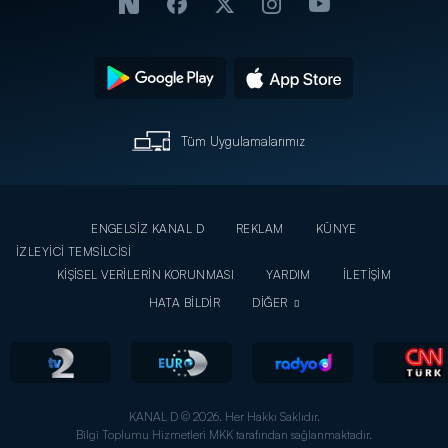
Tüm Uygulamalarımız
ENGELSİZ KANAL D
REKLAM
KÜNYE
İZLEYİCİ TEMSİLCİSİ
KİŞİSEL VERİLERİN KORUNMASI
YARDIM
İLETİŞİM
HATA BİLDİR
DİĞER
KANAL D © 2026. Her Hakkı Saklıdır.
Bilgi Toplumu Hizmetleri MKK tarafından sağlanmaktadır.