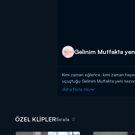
Gelinim Mutfakta yen
Kimi zaman eğlence, kimi zaman heyeca
uçuştuğu Gelinim Mutfakta yeni sezon
daha fazla oku
Haftanın magazin olayları, bomba d
ÖZEL KLİPLER
Sırala