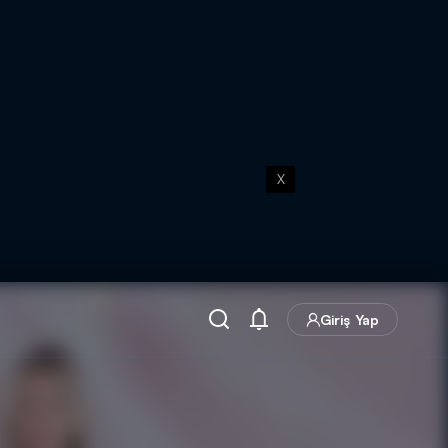
X
Giriş Yap