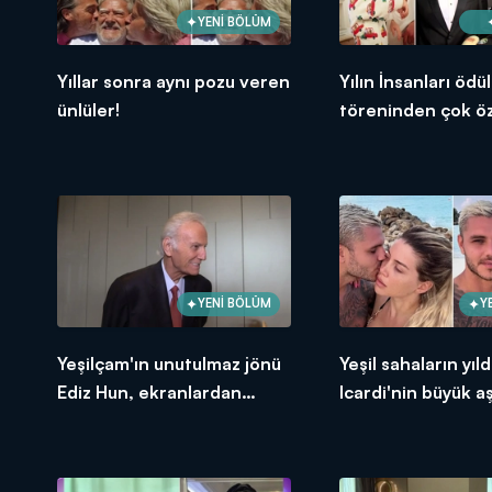
YENİ BÖLÜM
Yıllar sonra aynı pozu veren
Yılın İnsanları ödül
ünlüler!
töreninden çok ö
görüntüler!
YENİ BÖLÜM
Y
Yeşilçam'ın unutulmaz jönü
Yeşil sahaların yıld
Ediz Hun, ekranlardan
Icardi'nin büyük a
neden uzak kaldı?
hikayesi!