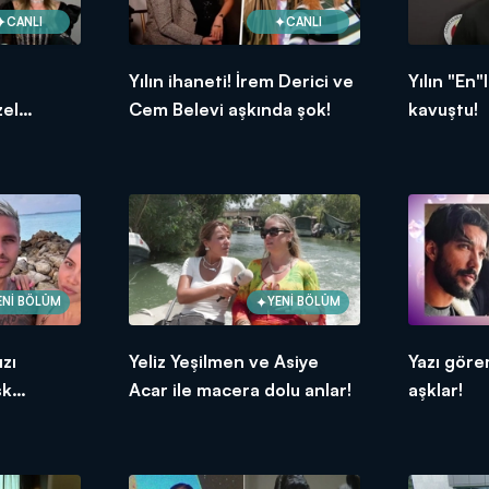
CANLI
CANLI
Yılın ihaneti! İrem Derici ve
Yılın "En"
zel
Cem Belevi aşkında şok!
kavuştu!
ENİ BÖLÜM
YENİ BÖLÜM
ızı
Yeliz Yeşilmen ve Asiye
Yazı gör
şk
Acar ile macera dolu anlar!
aşklar!