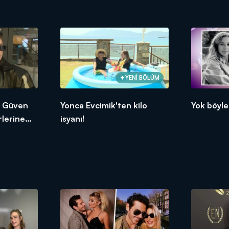
YENİ BÖLÜM
n Güven
Yonca Evcimik'ten kilo
Yok böyle 
rlerine
isyanı!
!