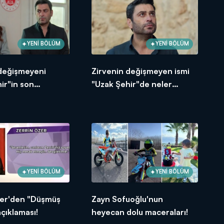
YENİ BÖLÜM
YENİ BÖLÜM
 değişmeyeni
Zirvenin değişmeyen ismi
ir"in son
"Uzak Şehir"de neler
e neler oldu?
yaşandı?
YENİ BÖLÜM
YENİ BÖLÜM
zer'den "Düşmüş
Zayn Sofuoğlu'nun
açıklaması!
heyecan dolu maceraları!