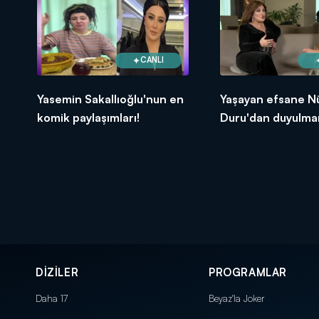
CANLI
Yasemin Sakallıoğlu'nun en
Yaşayan efsane N
komik paylaşımları!
Duru'dan duyulma
itiraflar!
DİZİLER
PROGRAMLAR
Daha 17
Beyaz'la Joker