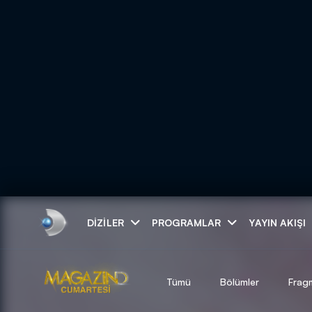
Arama
DIZILER
PROGRAMLAR
YAYIN AKIŞI
ARAMA SONUÇLAR
Tümü
Bölümler
Frag