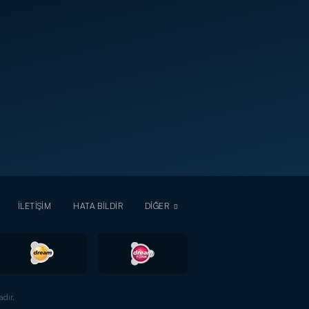
İLETİŞİM
HATA BİLDİR
DİĞER
dır.