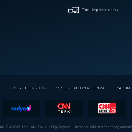
Tüm Uygulamalarımız
YE
İZLEYİCİ TEMSİLCİSİ
KİŞİSEL VERİLERİN KORUNMASI
YARDIM
AL D © 2026. Her Hakkı Saklıdır.
Bilgi Toplumu Hizmetleri MKK tarafından sağlanmakta