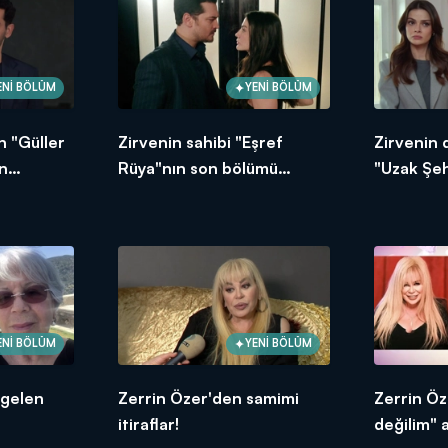
ENİ BÖLÜM
YENİ BÖLÜM
n "Güller
Zirvenin sahibi "Eşref
Zirvenin
n
Rüya"nın son bölümü
"Uzak Şeh
oldu?
nefesleri kesti!
bölümünd
ENİ BÖLÜM
YENİ BÖLÜM
 gelen
Zerrin Özer'den samimi
Zerrin Ö
itiraflar!
değilim" 