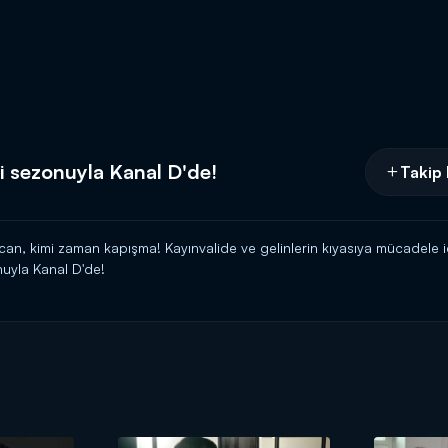
i sezonuyla Kanal D'de!
Takip 
n, kimi zaman kapışma! Kayınvalide ve gelinlerin kıyasıya mücadele i
uyla Kanal D'de!
edikoduları ve özel haberleriyle Magazin D Cumartesi, Kanal D'de!