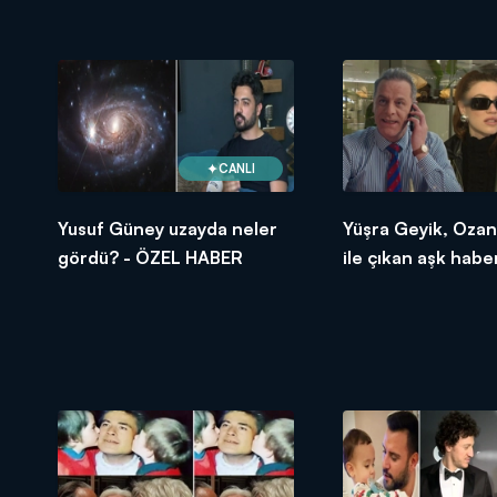
CANLI
Yusuf Güney uzayda neler
Yüşra Geyik, Oza
gördü? - ÖZEL HABER
ile çıkan aşk habe
son noktayı koydu