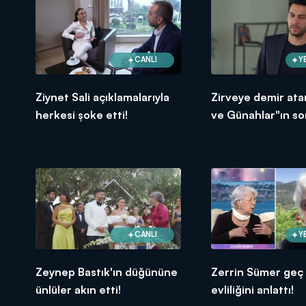
CANLI
Y
Ziynet Sali açıklamalarıyla
Zirveye demir ata
herkesi şoke etti!
ve Günahlar"ın so
bölümünde neler 
CANLI
Y
Zeynep Bastık'ın düğününe
Zerrin Sümer geç
ünlüler akın etti!
evliliğini anlattı!