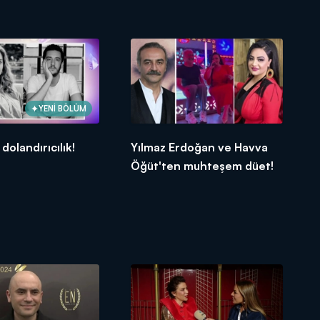
YENİ BÖLÜM
dolandırıcılık!
Yılmaz Erdoğan ve Havva
Öğüt'ten muhteşem düet!