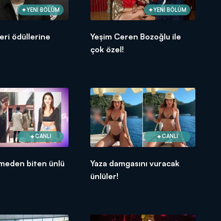
YENİ BÖLÜM
YENİ BÖLÜM
leri ödüllerine
Yeşim Ceren Bozoğlu ile
çok özel!
CANLI
CANLI
emeden biten ünlü
Yaza damgasını vuracak
ünlüler!