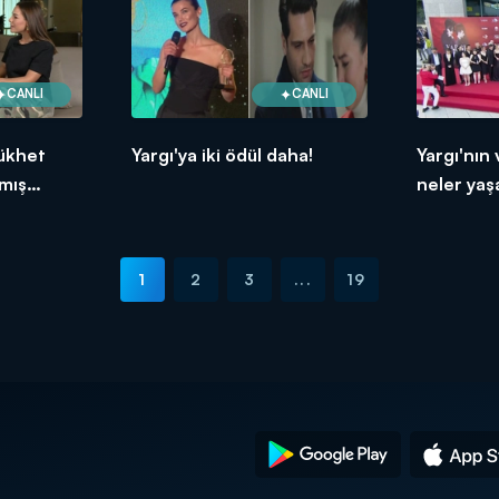
CANLI
CANLI
ükhet
Yargı'ya iki ödül daha!
Yargı'nın
mış
neler yaş
1
2
3
...
19