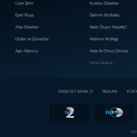
Uzak Şehir
Kuralsız Sokaklar
Eşref Rüya
Gelinim Mutfakta
Arka Sokaklar
Neler Oluyor Hayatta?
Güller ve Günahlar
Arda'nın Mutfağı
Aşk-ı Memnu
Arda ile Omuz Omuza
Daha Fazla
ENGELSİZ KANAL D
REKLAM
KÜN
KAN