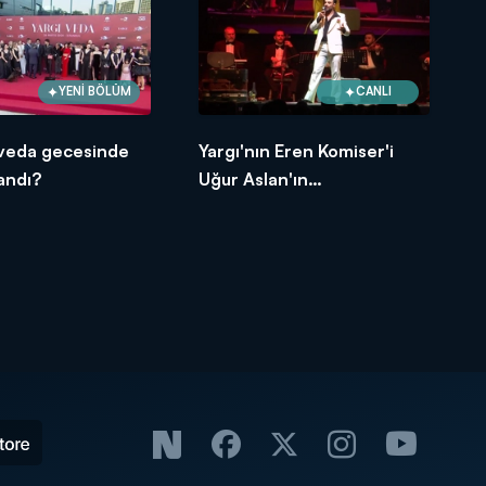
YENİ BÖLÜM
CANLI
 veda gecesinde
Yargı'nın Eren Komiser'i
andı?
Uğur Aslan'ın
bilinmeyenleri!