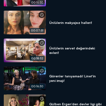
00:15:50
Ünlülerin makyajsız halleri!
00:07:51
Ünlülerin servet değerindeki
evleri!
00:18:52
Görenler tanıyamadı! Linet'in
yeni imajı!
00:16:30
Gülben Ergen'den devler ligi gibi