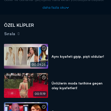
Haftanın magazin olayları, bomba dedikoduları ve özel
daha fazla oku
haberleriyle Magazin D Cumartesi, Kanal D'de!
ÖZEL KLİPLER
Sırala
Aynı kıyafeti giyip, pişti oldular!
00:09:25
Ünlülerin moda tarihine geçen
olay kıyafetleri!
00:11:19