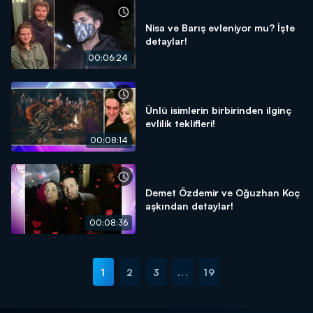
Nisa ve Barış evleniyor mu? İşte
detaylar!
00:06:24
Ünlü isimlerin birbirinden ilginç
evlilik teklifleri!
00:08:14
Demet Özdemir ve Oğuzhan Koç
aşkından detaylar!
00:08:36
1
2
3
...
19