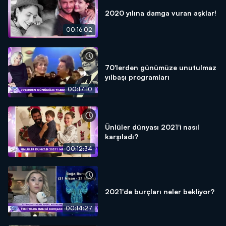
2020 yılına damga vuran aşklar!
00:16:02
70'lerden günümüze unutulmaz
yılbaşı programları
00:17:10
Ünlüler dünyası 2021'i nasıl
karşıladı?
00:12:34
2021'de burçları neler bekliyor?
00:14:27