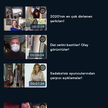
2020'nin en çok dinlenen
şarkıları!
00:13:09
Dizi setini bastılar! Olay
görüntüler!
00:06:04
Sadakatsiz oyuncularından
çarpıcı açıklamalar!
00:07:34