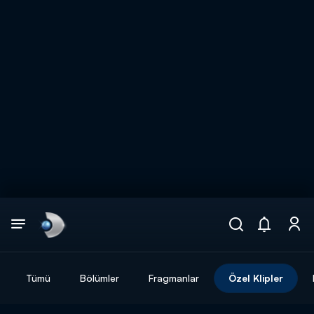
Arama
muhteşem ikili
ARAMA SONUÇLARI
Tümü
Bölümler
Fragmanlar
Özel Klipler
DİĞER SONUÇLAR