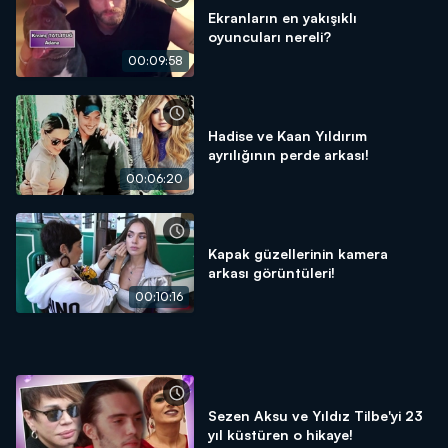
Ekranların en yakışıklı
oyuncuları nereli?
00:09:58
Hadise ve Kaan Yıldırım
ayrılığının perde arkası!
00:06:20
Kapak güzellerinin kamera
arkası görüntüleri!
00:10:16
Sezen Aksu ve Yıldız Tilbe'yi 23
yıl küstüren o hikaye!