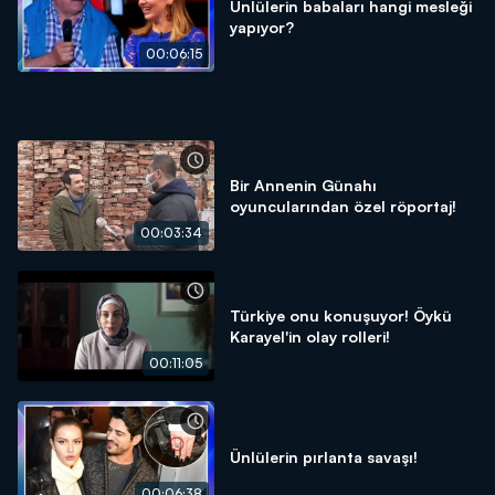
Ünlülerin babaları hangi mesleği
yapıyor?
00:06:15
Bir Annenin Günahı
oyuncularından özel röportaj!
00:03:34
Türkiye onu konuşuyor! Öykü
Karayel'in olay rolleri!
00:11:05
Ünlülerin pırlanta savaşı!
00:06:38