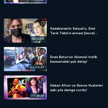
Sadakatsiz'in Selçuk'u, Emir
Tarık Tekin'e annesi Şevval
Sam'dan destek!
00:03:15
Enes Batur'un ölümcül trafik
kazasındaki şok detay!
00:04:49
Hakan Altun ve Gonca Vuslateri
aşkı yıla damga vurdu!
00:08:58