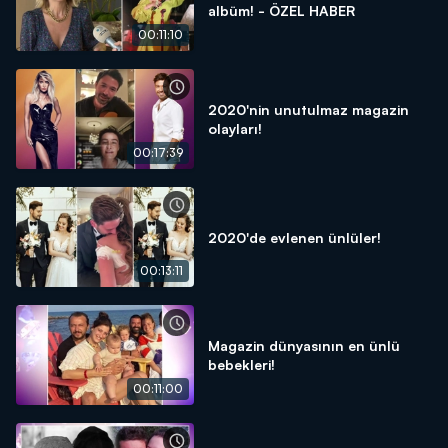
albüm! - ÖZEL HABER
00:11:10
2020'nin unutulmaz magazin
olayları!
00:17:39
2020'de evlenen ünlüler!
00:13:11
Magazin dünyasının en ünlü
bebekleri!
00:11:00