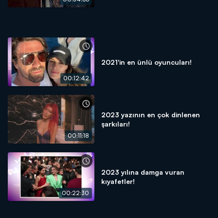
2021'in en ünlü oyuncuları!
00:12:42
2023 yazının en çok dinlenen
şarkıları!
00:11:18
2023 yılına damga vuran
kıyafetler!
00:22:30