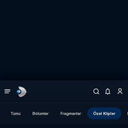
Arama
muhteşem ikili
ARAMA SONUÇLARI
Tümü
Bölümler
Fragmanlar
Özel Klipler
DİĞER SONUÇLAR