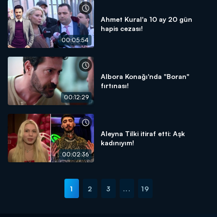
Ahmet Kural'a 10 ay 20 gün
hapis cezası!
00:05:54
Albora Konağı'nda "Boran"
fırtınası!
00:12:29
Aleyna Tilki itiraf etti: Aşk
kadınıyım!
00:02:36
1
2
3
...
19