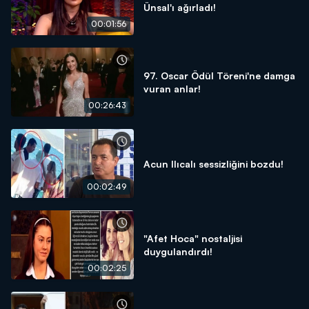
Ünsal'ı ağırladı!
00:01:56
97. Oscar Ödül Töreni'ne damga
vuran anlar!
00:26:43
Acun Ilıcalı sessizliğini bozdu!
00:02:49
"Afet Hoca" nostaljisi
duygulandırdı!
00:02:25