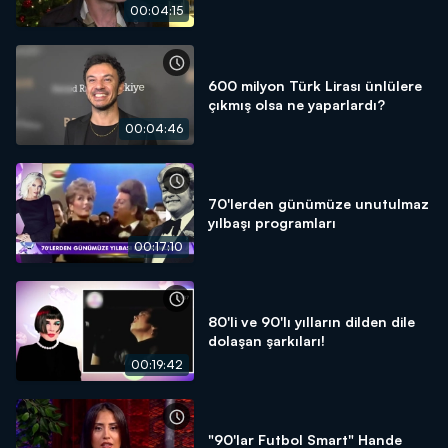
00:04:15
600 milyon Türk Lirası ünlülere
çıkmış olsa ne yaparlardı?
00:04:46
70'lerden günümüze unutulmaz
yılbaşı programları
00:17:10
80'li ve 90'lı yılların dilden dile
dolaşan şarkıları!
00:19:42
"90'lar Futbol Smart" Hande