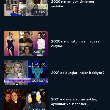
2020'nin en çok dinlenen
şarkıları!
00:13:09
2020'nin unutulmaz magazin
olayları!
00:17:39
2021'de burçları neler bekliyor?
00:14:27
2021'e damga vuran aşklar,
ayrılıklar ve ihanetler...
00:34:55