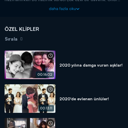
Kurulu yemeği ile başlatıldı.
daha fazla oku
Haftanın magazin olayları, bomba dedikoduları ve özel
haberleriyle Magazin D Cumartesi, Kanal D'de!
ÖZEL KLİPLER
Sırala
2020 yılına damga vuran aşklar!
00:16:02
2020'de evlenen ünlüler!
00:13:11