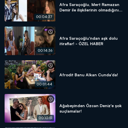
Afra Saraçoğlu, Mert Ramazan
Demir ile ilişkilerinin olmadığını
açıkladı!
00:04:37
Afra Saraçoğlu'ndan aşk dolu
itiraflar! - ÖZEL HABER
00:14:36
Afrodit Banu Alkan Cunda'da!
00:01:44
Ağabeyinden Özcan Deniz'e şok
suçlamalar!
00:10:51