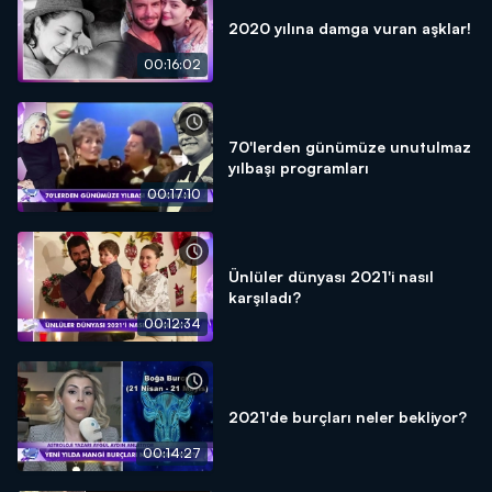
2020 yılına damga vuran aşklar!
00:16:02
70'lerden günümüze unutulmaz
yılbaşı programları
00:17:10
Ünlüler dünyası 2021'i nasıl
karşıladı?
00:12:34
2021'de burçları neler bekliyor?
00:14:27