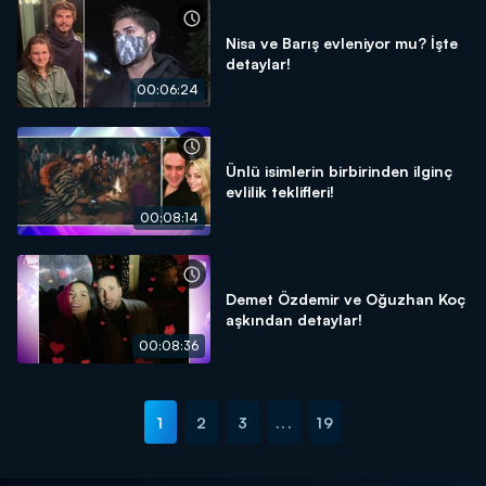
Nisa ve Barış evleniyor mu? İşte
detaylar!
00:06:24
Ünlü isimlerin birbirinden ilginç
evlilik teklifleri!
00:08:14
Demet Özdemir ve Oğuzhan Koç
aşkından detaylar!
00:08:36
1
2
3
...
19