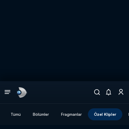
Arama
muhteşem ikili
ARAMA SONUÇLARI
Tümü
Bölümler
Fragmanlar
Özel Klipler
DİĞER SONUÇLAR