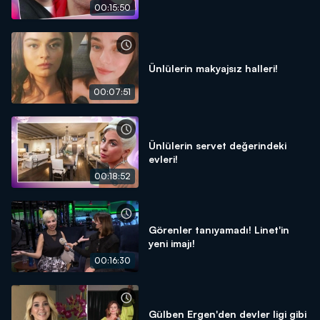
00:15:50
Ünlülerin makyajsız halleri!
00:07:51
Ünlülerin servet değerindeki
evleri!
00:18:52
Görenler tanıyamadı! Linet'in
yeni imajı!
00:16:30
Gülben Ergen'den devler ligi gibi