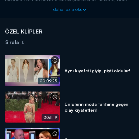
Kurulu yemeği ile başlatıldı.
daha fazla oku
Haftanın magazin olayları, bomba dedikoduları ve özel
haberleriyle Magazin D Cumartesi, Kanal D'de!
ÖZEL KLİPLER
Sırala
Aynı kıyafeti giyip, pişti oldular!
00:09:25
Ünlülerin moda tarihine geçen
olay kıyafetleri!
00:11:19