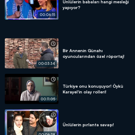
Ünlülerin babaları hangi mesleği
yapıyor?
00:06:15
Bir Annenin Günahı
oyuncularından özel röportaj!
00:03:34
Türkiye onu konuşuyor! Öykü
Karayel'in olay rolleri!
00:11:05
Ünlülerin pırlanta savaşı!
00:06:38