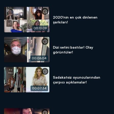
2020'nin en çok dinlenen
şarkıları!
00:13:09
Dizi setini bastılar! Olay
görüntüler!
00:06:04
Sadakatsiz oyuncularından
çarpıcı açıklamalar!
00:07:34