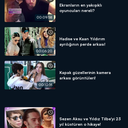
Ekranların en yakışıklı
oyuncuları nereli?
00:09:58
Hadise ve Kaan Yıldırım
ayrılığının perde arkası!
00:06:20
Kapak güzellerinin kamera
arkası görüntüleri!
00:10:16
Sezen Aksu ve Yıldız Tilbe'yi 23
yıl küstüren o hikaye!