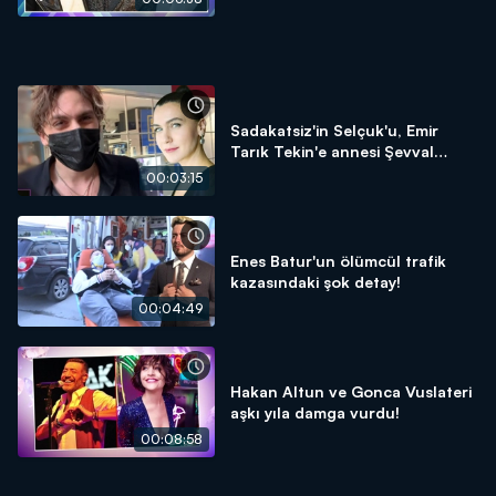
Sadakatsiz'in Selçuk'u, Emir
Tarık Tekin'e annesi Şevval
Sam'dan destek!
00:03:15
Enes Batur'un ölümcül trafik
kazasındaki şok detay!
00:04:49
Hakan Altun ve Gonca Vuslateri
aşkı yıla damga vurdu!
00:08:58