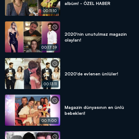
albüm! - ÖZEL HABER
00:11:10
2020'nin unutulmaz magazin
olayları!
00:17:39
2020'de evlenen ünlüler!
00:13:11
Magazin dünyasının en ünlü
bebekleri!
00:11:00