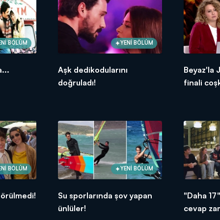
ENİ BÖLÜM
YENİ BÖLÜM
...
Aşk dedikodularını
Beyaz'la 
doğruladı!
finali coş
ENİ BÖLÜM
YENİ BÖLÜM
örülmedi!
Su sporlarında şov yapan
"Daha 17"
ünlüler!
cevap za