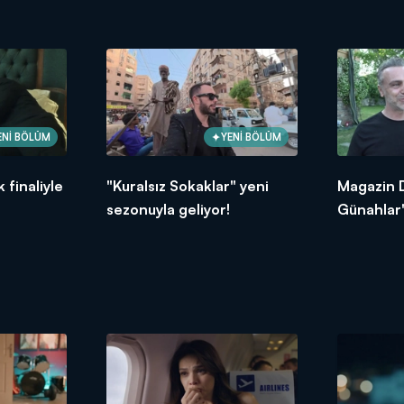
ENİ BÖLÜM
YENİ BÖLÜM
 finaliyle
"Kuralsız Sokaklar" yeni
Magazin D
sezonuyla geliyor!
Günahlar"