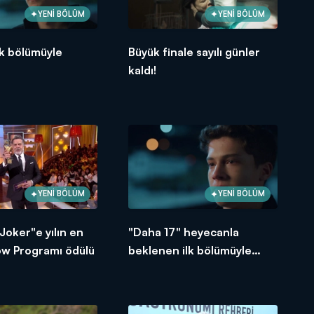
YENİ BÖLÜM
YENİ BÖLÜM
lk bölümüyle
Büyük finale sayılı günler
kaldı!
YENİ BÖLÜM
YENİ BÖLÜM
 Joker"e yılın en
"Daha 17" heyecanla
ow Programı ödülü
beklenen ilk bölümüyle
yarın akşam Kanal D'de