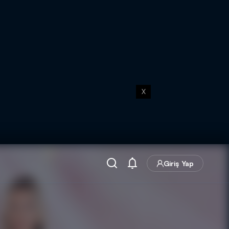
X
Giriş Yap