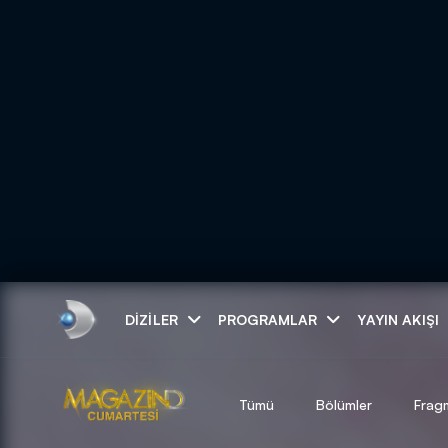
Arama
DIZILER
PROGRAMLAR
YAYIN AKIŞI
ARAMA SONUÇLAR
Tümü
Bölümler
Frag