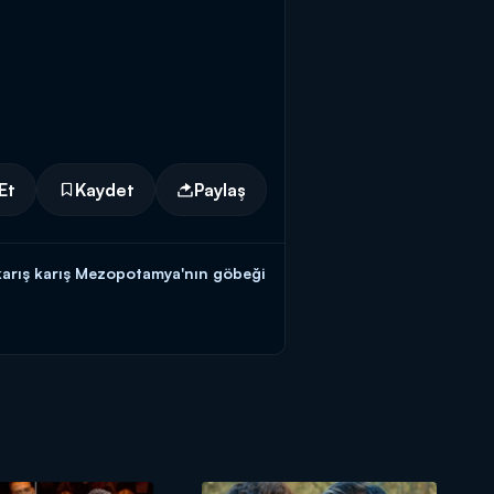
Et
Kaydet
Paylaş
 karış karış Mezopotamya'nın göbeği