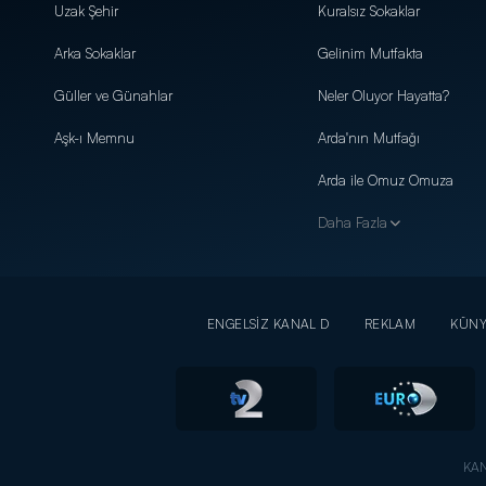
Uzak Şehir
Kuralsız Sokaklar
Arka Sokaklar
Gelinim Mutfakta
Güller ve Günahlar
Neler Oluyor Hayatta?
Aşk-ı Memnu
Arda'nın Mutfağı
Arda ile Omuz Omuza
Daha Fazla
ENGELSİZ KANAL D
REKLAM
KÜN
KAN