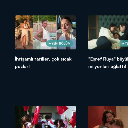
YENİ BÖLÜM
Y
İhtişamlı tatiller, çok sıcak
"Eşref Rüya" büyük
pozlar!
milyonları ağlattı!