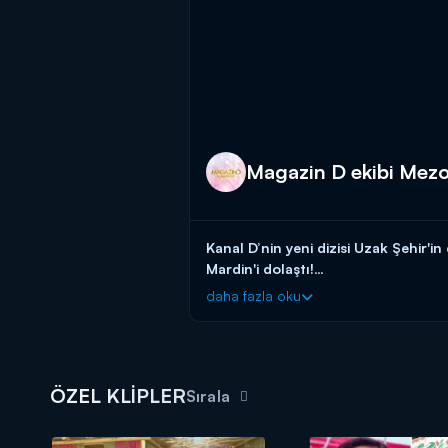
Magazin D ekibi Mez
Kanal D’nin yeni dizisi Uzak Şehir
Mardin'i dolaştı!
daha fazla oku
Haftanın magazin olayları, bomba d
ÖZEL KLİPLER
Sırala