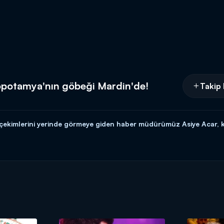
opotamya'nın göbeği Mardin'de!
Takip 
'in çekimlerini yerinde görmeye giden haber müdürümüz Asiye Acar,
edikoduları ve özel haberleriyle Magazin D Cumartesi, Kanal D'de!