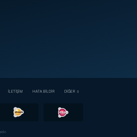
İLETİŞİM
HATA BİLDİR
DİĞER
dır.