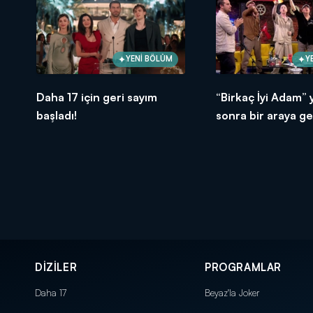
YENİ BÖLÜM
Y
Daha 17 için geri sayım
“Birkaç İyi Adam” y
başladı!
sonra bir araya gel
DİZİLER
PROGRAMLAR
Daha 17
Beyaz'la Joker