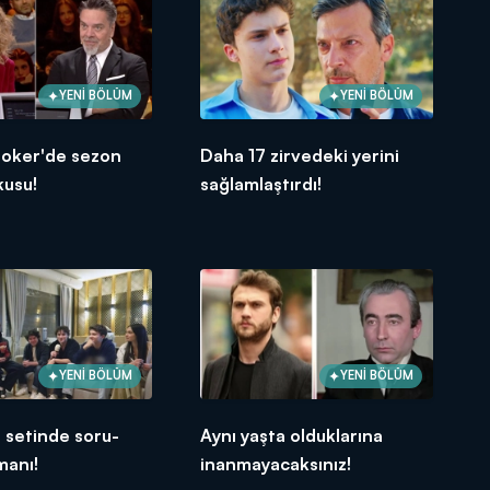
YENİ BÖLÜM
YENİ BÖLÜM
Joker'de sezon
Daha 17 zirvedeki yerini
kusu!
sağlamlaştırdı!
YENİ BÖLÜM
YENİ BÖLÜM
 setinde soru-
Aynı yaşta olduklarına
manı!
inanmayacaksınız!