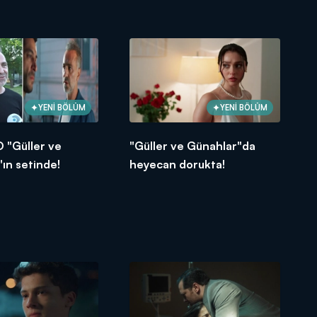
YENİ BÖLÜM
YENİ BÖLÜM
 "Güller ve
"Güller ve Günahlar"da
ın setinde!
heyecan dorukta!