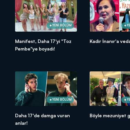
YENİ BÖLÜM
Y
Manifest, Daha 17'yi "Toz
Kadir İnanır'a veda
Pembe"ye boyadı!
YENİ BÖLÜM
Y
Daha 17'de damga vuran
Böyle mezuniyet g
anlar!