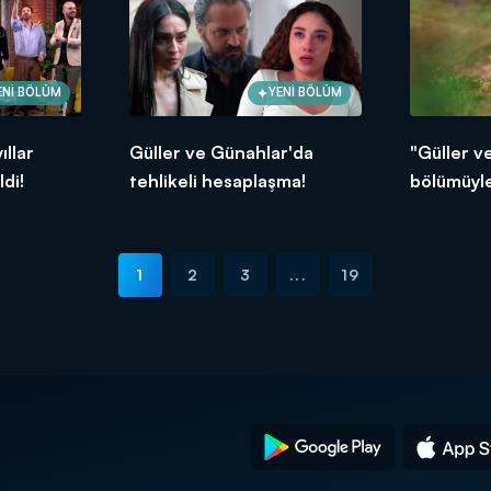
ENİ BÖLÜM
YENİ BÖLÜM
ıllar
Güller ve Günahlar'da
"Güller v
di!
tehlikeli hesaplaşma!
bölümüyle
1
2
3
...
19