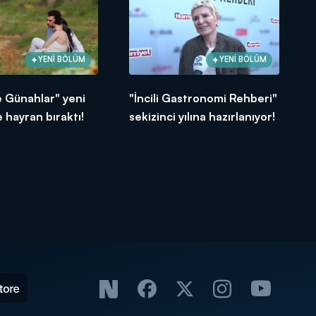
YENİ BÖLÜM
YENİ BÖLÜM
e Günahlar" yeni
"İncili Gastronomi Rehberi"
 hayran bıraktı!
sekizinci yılına hazırlanıyor!