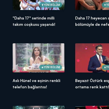
YENİ BÖLÜM
Y
"Daha 17" setinde milli
Daha 17 heyecan d
takım coşkusu yaşandı!
bölümüyle de nefe
YENİ BÖLÜM
Y
Aslı Hünel ve eşinin renkli
Beyazıt Öztürk esp
telefon bağlantısı!
ortama renk kattı