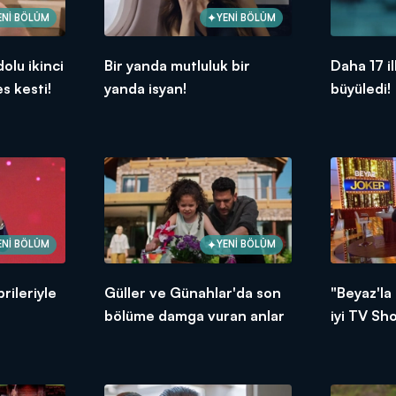
ENİ BÖLÜM
YENİ BÖLÜM
olu ikinci
Bir yanda mutluluk bir
Daha 17 i
s kesti!
yanda isyan!
büyüledi!
ENİ BÖLÜM
YENİ BÖLÜM
rileriyle
Güller ve Günahlar'da son
"Beyaz'la
!
bölüme damga vuran anlar
iyi TV Sh