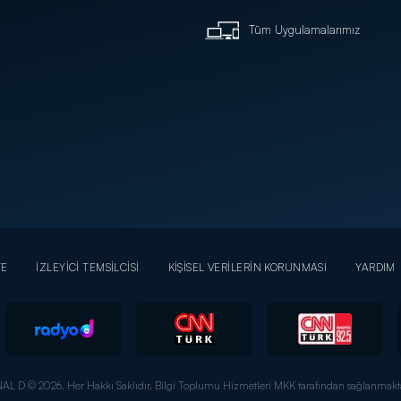
Tüm Uygulamalarımız
YE
İZLEYİCİ TEMSİLCİSİ
KİŞİSEL VERİLERİN KORUNMASI
YARDIM
AL D © 2026. Her Hakkı Saklıdır.
Bilgi Toplumu Hizmetleri MKK tarafından sağlanmakta