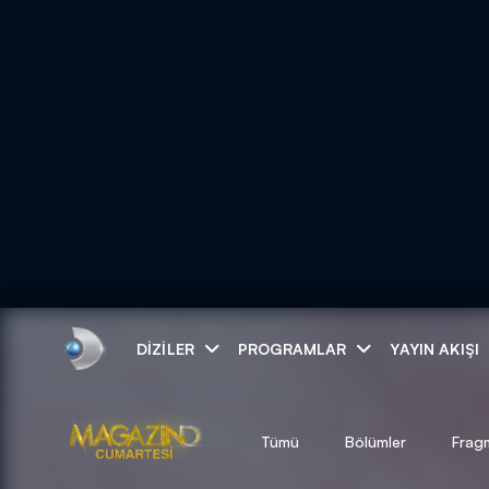
Arama
DIZILER
PROGRAMLAR
YAYIN AKIŞI
ARAMA SONUÇLAR
Tümü
Bölümler
Frag