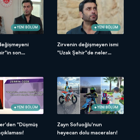
YENİ BÖLÜM
YENİ BÖLÜM
 değişmeyeni
Zirvenin değişmeyen ismi
ir"in son
"Uzak Şehir"de neler
e neler oldu?
yaşandı?
YENİ BÖLÜM
YENİ BÖLÜM
zer'den "Düşmüş
Zayn Sofuoğlu'nun
açıklaması!
heyecan dolu maceraları!