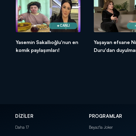
CANLI
Yasemin Sakallıoğlu'nun en
Yaşayan efsane N
komik paylaşımları!
Duru'dan duyulma
itiraflar!
DİZİLER
PROGRAMLAR
Daha 17
Beyaz'la Joker