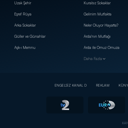
Uzak Şehir
Kuralsız Sokaklar
Eşref Rüya
Gelinim Mutfakta
Arka Sokaklar
Neler Oluyor Hayatta?
Güller ve Günahlar
Arda'nın Mutfağı
Aşk-ı Memnu
Arda ile Omuz Omuza
Daha Fazla
ENGELSİZ KANAL D
REKLAM
KÜN
KAN