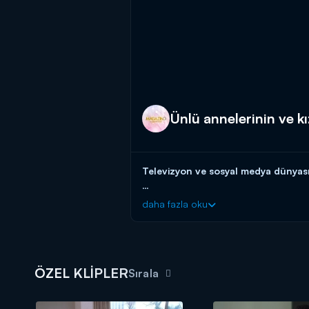
Ünlü annelerinin ve kız
Televizyon ve sosyal medya dünyasının
Haftanın magazin olayları, bomba d
daha fazla oku
ÖZEL KLİPLER
Sırala