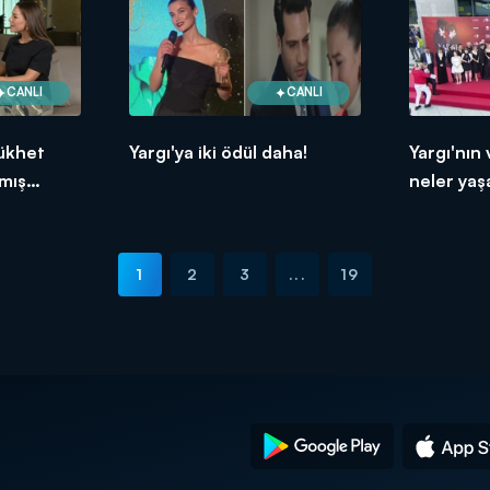
CANLI
CANLI
ükhet
Yargı'ya iki ödül daha!
Yargı'nın
mış
neler yaş
1
2
3
...
19