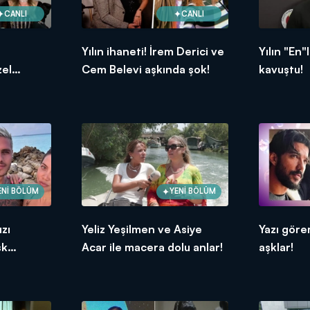
CANLI
CANLI
Yılın ihaneti! İrem Derici ve
Yılın "En"
zel
Cem Belevi aşkında şok!
kavuştu!
ENİ BÖLÜM
YENİ BÖLÜM
ızı
Yeliz Yeşilmen ve Asiye
Yazı gör
şk
Acar ile macera dolu anlar!
aşklar!