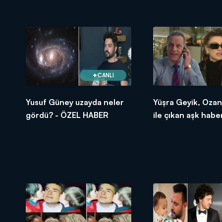
CANLI
Yusuf Güney uzayda neler
Yüşra Geyik, Oza
gördü? - ÖZEL HABER
ile çıkan aşk habe
son noktayı koydu