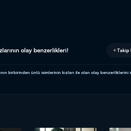
larının olay benzerlikleri!
Takip 
 birbirinden ünlü isimlerinin kızları ile olan olay benzerliklerini si
edikoduları ve özel haberleriyle Magazin D Cumartesi, Kanal D'de!