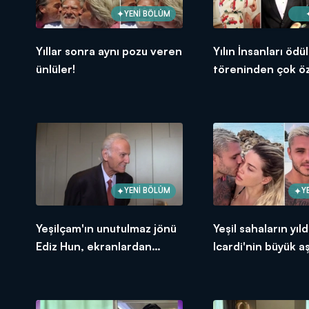
YENİ BÖLÜM
Yıllar sonra aynı pozu veren
Yılın İnsanları ödül
ünlüler!
töreninden çok ö
görüntüler!
YENİ BÖLÜM
Y
Yeşilçam'ın unutulmaz jönü
Yeşil sahaların yıld
Ediz Hun, ekranlardan
Icardi'nin büyük a
neden uzak kaldı?
hikayesi!