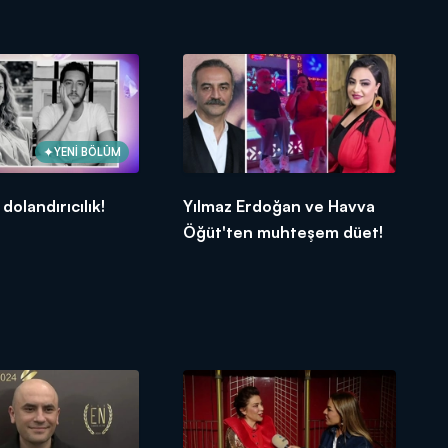
YENİ BÖLÜM
dolandırıcılık!
Yılmaz Erdoğan ve Havva
Öğüt'ten muhteşem düet!