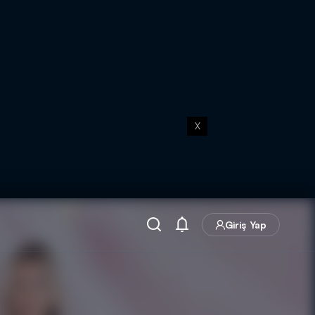
X
Giriş Yap