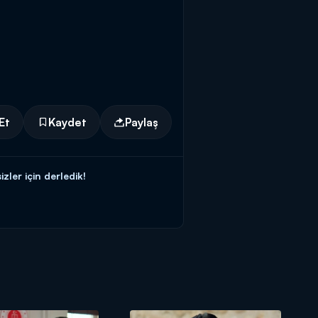
Et
Kaydet
Paylaş
zler için derledik!