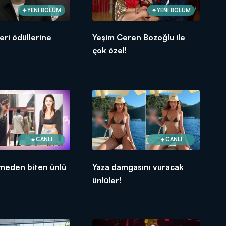
YENİ BÖLÜM
YENİ BÖLÜM
leri ödüllerine
Yeşim Ceren Bozoğlu ile
çok özel!
CANLI
CANLI
emeden biten ünlü
Yaza damgasını vuracak
ünlüler!