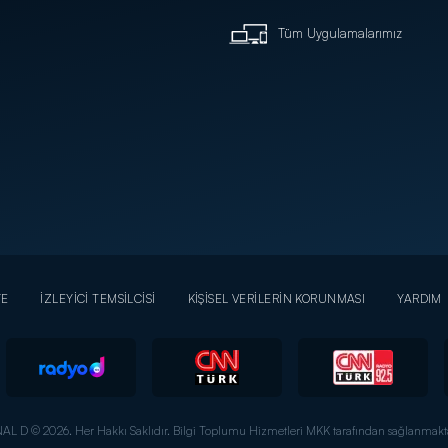
Tüm Uygulamalarımız
YE
İZLEYİCİ TEMSİLCİSİ
KİŞİSEL VERİLERİN KORUNMASI
YARDIM
AL D © 2026. Her Hakkı Saklıdır.
Bilgi Toplumu Hizmetleri MKK tarafından sağlanmakta