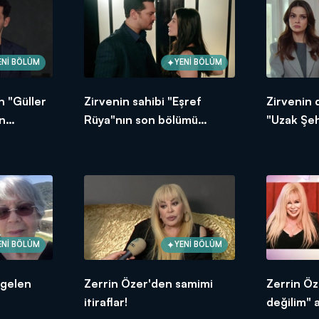
ENİ BÖLÜM
YENİ BÖLÜM
n "Güller
Zirvenin sahibi "Eşref
Zirvenin
n
Rüya"nın son bölümü
"Uzak Şeh
oldu?
nefesleri kesti!
bölümünd
ENİ BÖLÜM
YENİ BÖLÜM
 gelen
Zerrin Özer'den samimi
Zerrin Ö
itiraflar!
değilim" 