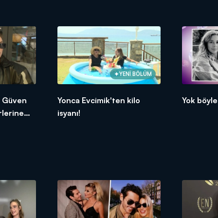
YENİ BÖLÜM
n Güven
Yonca Evcimik'ten kilo
Yok böyle 
rlerine
isyanı!
!