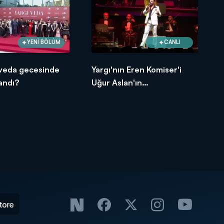
YENİ BÖLÜM
CANLI
 veda gecesinde
Yargı'nın Eren Komiser'i
andı?
Uğur Aslan'ın
bilinmeyenleri!