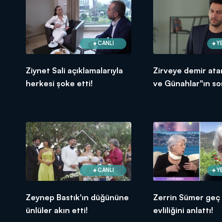
CANLI
Y
Ziynet Sali açıklamalarıyla
Zirveye demir ata
herkesi şoke etti!
ve Günahlar"ın so
bölümünde neler 
CANLI
Y
Zeynep Bastık'ın düğününe
Zerrin Sümer geç
ünlüler akın etti!
evliliğini anlattı!