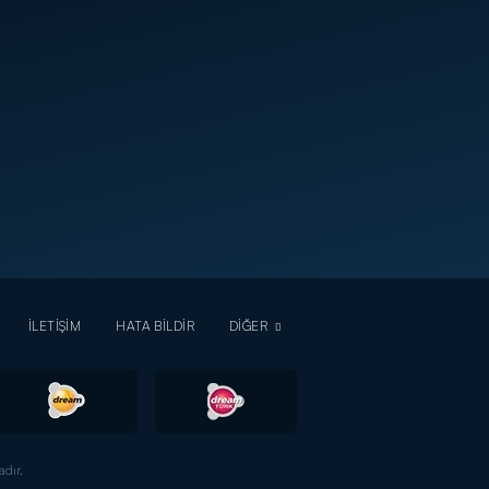
İLETİŞİM
HATA BİLDİR
DİĞER
dır.