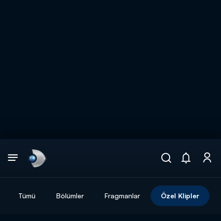
Arama
muhteşem ikili
ARAMA SONUÇLARI
Tümü
Bölümler
Fragmanlar
Özel Klipler
DİĞER SONUÇLAR