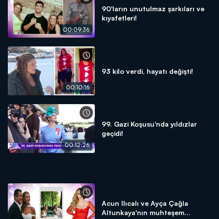
90'ların unutulmaz şarkıları ve
kıyafetleri!
00:09:36
93 kilo verdi, hayatı değişti!
00:10:16
99. Gazi Koşusu'nda yıldızlar
geçidi!
00:12:26
Acun Ilıcalı ve Ayça Çağla
Altunkaya'nın muhteşem