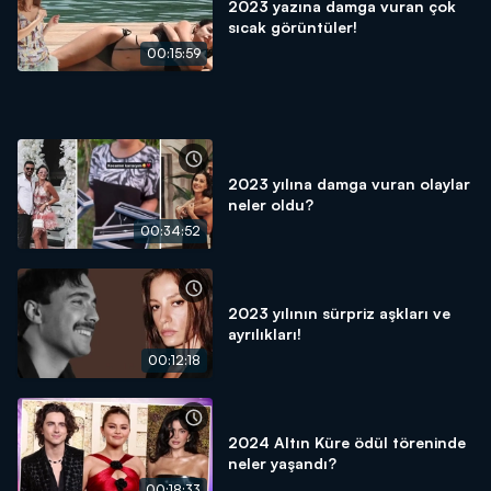
2023 yazına damga vuran çok
sıcak görüntüler!
00:15:59
2023 yılına damga vuran olaylar
neler oldu?
00:34:52
2023 yılının sürpriz aşkları ve
ayrılıkları!
00:12:18
2024 Altın Küre ödül töreninde
neler yaşandı?
00:18:33