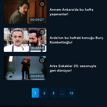
Annem Ankara'da bu hafta
yaşananlar!
00:09:27
Arda'nın bu haftaki konuğu Burç
Kümbetlioğlu!
00:03:54
Arka Sokaklar 20. sezonuyla
geri dönüyor!
00:09:25
1
2
3
...
12