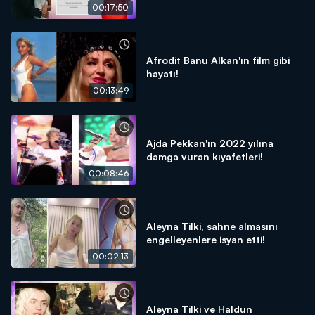
düğünü!
00:17:50
Afrodit Banu Alkan'ın film gibi
hayatı!
00:13:49
Ajda Pekkan'ın 2022 yılına
damga vuran kıyafetleri!
00:08:46
Aleyna Tilki, sahne almasını
engelleyenlere isyan etti!
00:02:13
Aleyna Tilki ve Haldun