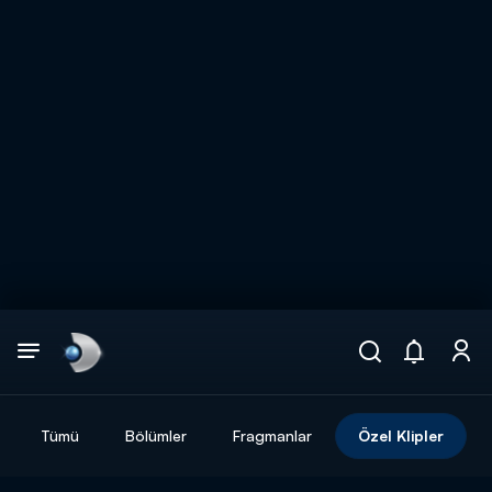
Arama
muhteşem ikili
ARAMA SONUÇLARI
Tümü
Bölümler
Fragmanlar
Özel Klipler
DİĞER SONUÇLAR