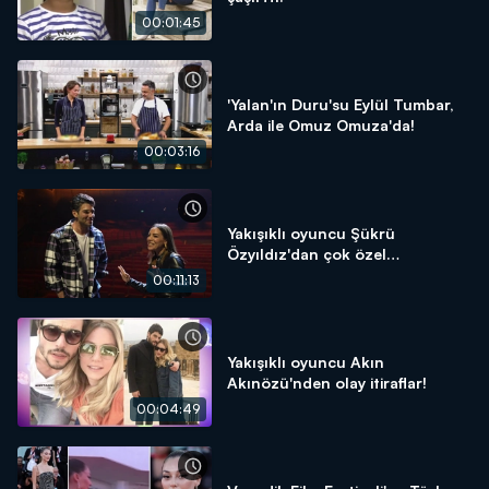
00:01:45
'Yalan'ın Duru'su Eylül Tumbar,
Arda ile Omuz Omuza'da!
00:03:16
Yakışıklı oyuncu Şükrü
Özyıldız'dan çok özel
açıklamalar!
00:11:13
Yakışıklı oyuncu Akın
Akınözü'nden olay itiraflar!
00:04:49