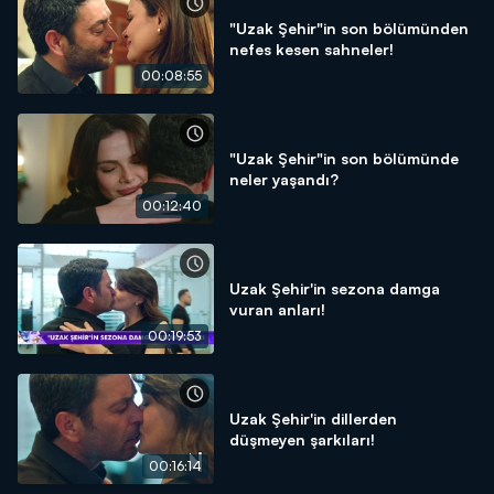
"Uzak Şehir"in son bölümünden
nefes kesen sahneler!
00:08:55
"Uzak Şehir"in son bölümünde
neler yaşandı?
00:12:40
Uzak Şehir'in sezona damga
vuran anları!
00:19:53
Uzak Şehir'in dillerden
düşmeyen şarkıları!
00:16:14