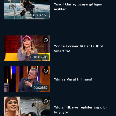
Yusuf Güney uzaya gittiğini
açıkladı!
00:07:55
Yonca Evcimik 90'lar Futbol
Smart'ta!
00:02:30
Yılmaz Vural fırtınası!
00:05:59
Yıldız Tilbe'ye tepkiler çığ gibi
büyüyor!