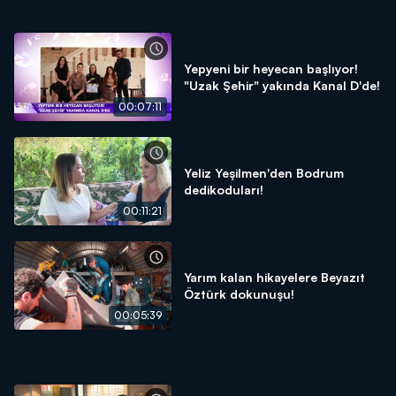
Yepyeni bir heyecan başlıyor!
"Uzak Şehir" yakında Kanal D'de!
00:07:11
Yeliz Yeşilmen'den Bodrum
dedikoduları!
00:11:21
Yarım kalan hikayelere Beyazıt
Öztürk dokunuşu!
00:05:39