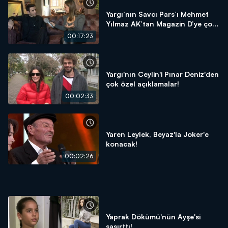
Yargı’nın Savcı Pars’ı Mehmet
Yılmaz AK’tan Magazin D’ye çok
özel açıklamalar!
00:17:23
Yargı'nın Ceylin'i Pınar Deniz'den
çok özel açıklamalar!
00:02:33
Yaren Leylek, Beyaz'la Joker'e
konacak!
00:02:26
Yaprak Dökümü'nün Ayşe'si
şaşırttı!