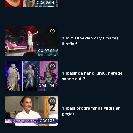
00:02:04
Yıldız Tilbe'den duyulmamış
itiraflar!
00:07:56
Yılbaşında hangi ünlü, nerede
sahne aldı?
00:14:54
Yılbaşı programında yıldızlar
geçidi...
00:13:35