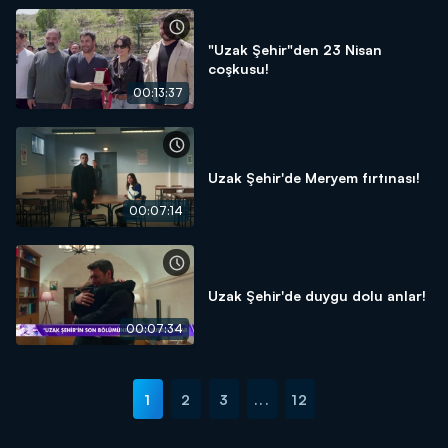
"Uzak Şehir"den 23 Nisan
coşkusu!
00:13:37
Uzak Şehir'de Meryem fırtınası!
00:07:14
Uzak Şehir'de duygu dolu anlar!
00:07:34
1
2
3
...
12