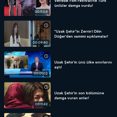
Venedik Film Festivali'ne Türk
ünlüler damga vurdu!
00:11:04
"Uzak Şehir"in Zerrin'i Dilin
Döğer'den samimi açıklamalar!
00:09:40
Uzak Şehir'in ünü ülke sınırlarını
aştı!
00:01:02
Uzak Şehir'in son bölümüne
damga vuran anlar!
00:11:42