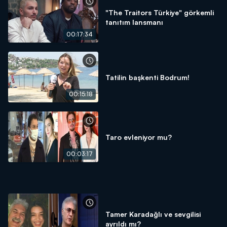
"The Traitors Türkiye" görkemli
tanıtım lansmanı
00:17:34
Tatilin başkenti Bodrum!
00:15:18
Taro evleniyor mu?
00:03:17
Tamer Karadağlı ve sevgilisi
ayrıldı mı?