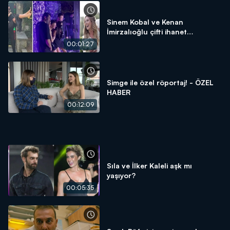
Sinem Kobal ve Kenan
İmirzalıoğlu çifti ihanet
iddialarını yalanladı!
00:01:27
Simge ile özel röportaj! - ÖZEL
HABER
00:12:09
Sıla ve İlker Kaleli aşk mı
yaşıyor?
00:05:35