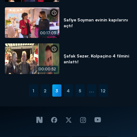
Safiye Soyman evinin kapılarını
açtı!
00:17:03
Şafak Sezer, Kolpaçino 4 filmini
anlattı!
00:00:52
1
2
3
4
5
...
12