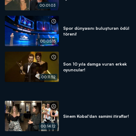
00:01:03
Spor dünyasını buluşturan ödül
töreni!
00:05:15
Son 10 yıla damga vuran erkek
oyuncular!
00:11:52
Sinem Kobal'dan samimi itiraflar!
00:14:12