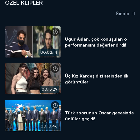
ÖZEL KLIPLER
Sırala
Uğur Aslan, çok konuşulan o
performansını değerlendirdi!
00:02:14
Üç Kız Kardeş dizi setinden ilk
görüntüler!
00:15:29
Türk sporunun Oscar gecesinde
ünlüler geçidi!
00:10:46