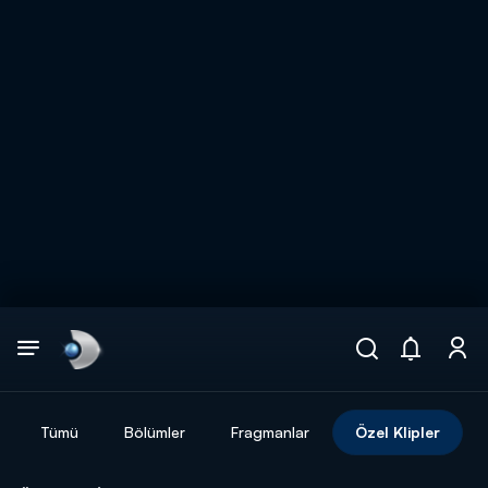
Arama
muhteşem ikili
ARAMA SONUÇLARI
Tümü
Bölümler
Fragmanlar
Özel Klipler
DİĞER SONUÇLAR