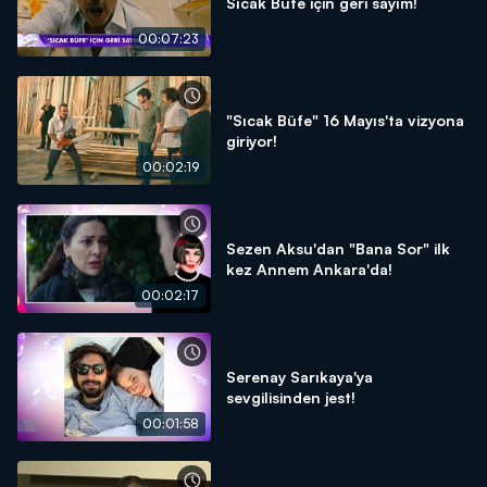
Sıcak Büfe için geri sayım!
00:07:23
"Sıcak Büfe" 16 Mayıs'ta vizyona
giriyor!
00:02:19
Sezen Aksu'dan "Bana Sor" ilk
kez Annem Ankara'da!
00:02:17
Serenay Sarıkaya'ya
sevgilisinden jest!
00:01:58