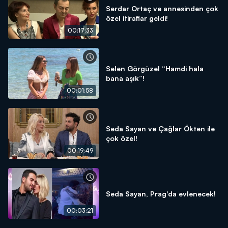
Serdar Ortaç ve annesinden çok
özel itiraflar geldi!
00:17:33
Selen Görgüzel “Hamdi hala
bana aşık”!
00:01:58
Seda Sayan ve Çağlar Ökten ile
çok özel!
00:19:49
Seda Sayan, Prag'da evlenecek!
00:03:21