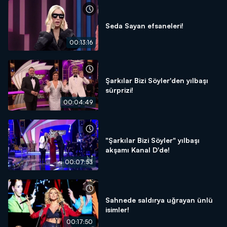
Seda Sayan efsaneleri!
00:13:16
Şarkılar Bizi Söyler'den yılbaşı
sürprizi!
00:04:49
"Şarkılar Bizi Söyler" yılbaşı
akşamı Kanal D'de!
00:07:53
Sahnede saldırya uğrayan ünlü
isimler!
00:17:50