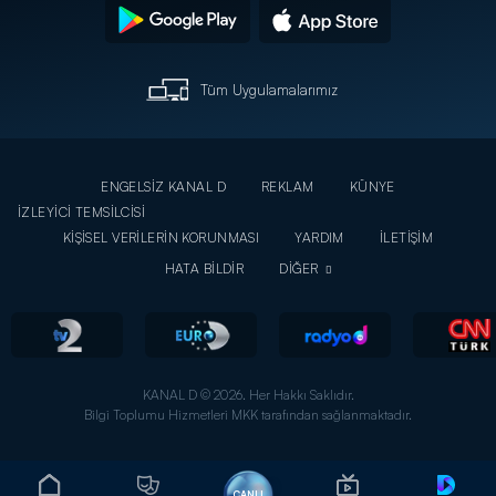
Tüm Uygulamalarımız
ENGELSİZ KANAL D
REKLAM
KÜNYE
İZLEYİCİ TEMSİLCİSİ
KİŞİSEL VERİLERİN KORUNMASI
YARDIM
İLETİŞİM
HATA BİLDİR
DİĞER
KANAL D © 2026. Her Hakkı Saklıdır.
Bilgi Toplumu Hizmetleri MKK tarafından sağlanmaktadır.
CANLI