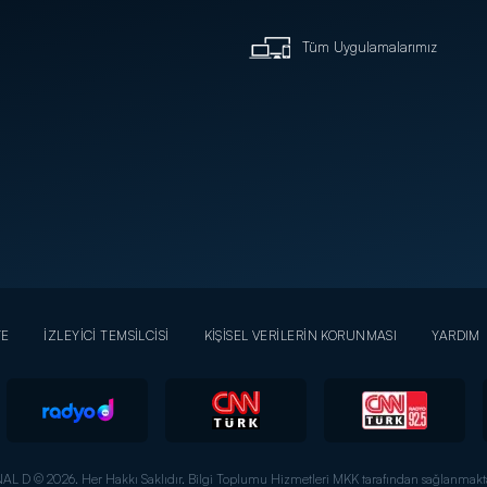
Tüm Uygulamalarımız
YE
İZLEYİCİ TEMSİLCİSİ
KİŞİSEL VERİLERİN KORUNMASI
YARDIM
AL D © 2026. Her Hakkı Saklıdır.
Bilgi Toplumu Hizmetleri MKK tarafından sağlanmakta