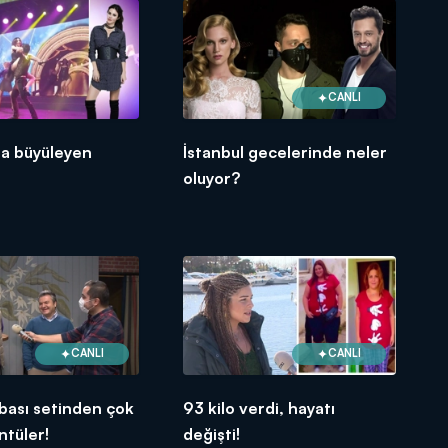
CANLI
la büyüleyen
İstanbul gecelerinde neler
oluyor?
CANLI
CANLI
Babası setinden çok
93 kilo verdi, hayatı
ntüler!
değişti!