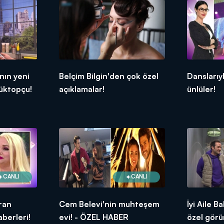
nın yeni
Belçim Bilgin'den çok özel
Danslarıy
üktopçu!
açıklamalar!
ünlüler!
CANLI
CANLI
ran
Cem Belevi'nin muhteşem
İyi Aile 
berleri!
evi! - ÖZEL HABER
özel görü