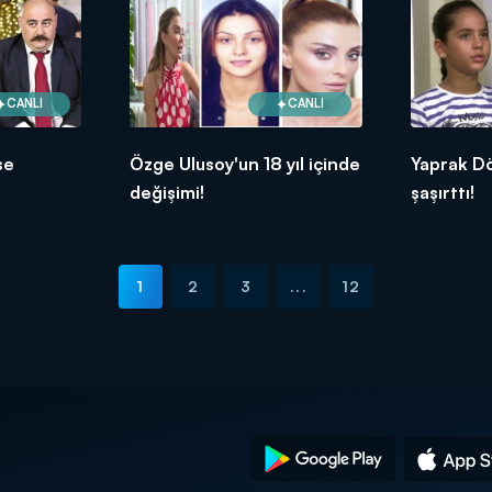
CANLI
CANLI
se
Özge Ulusoy'un 18 yıl içinde
Yaprak D
değişimi!
şaşırttı!
1
2
3
...
12