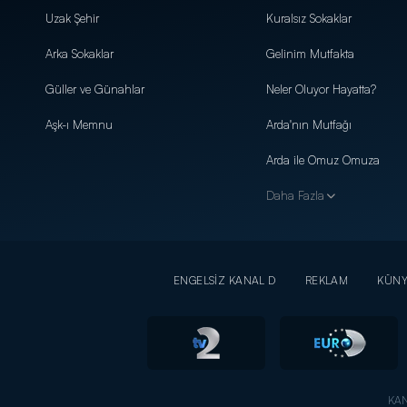
Uzak Şehir
Kuralsız Sokaklar
Arka Sokaklar
Gelinim Mutfakta
Güller ve Günahlar
Neler Oluyor Hayatta?
Aşk-ı Memnu
Arda'nın Mutfağı
Arda ile Omuz Omuza
Daha Fazla
ENGELSİZ KANAL D
REKLAM
KÜN
KAN