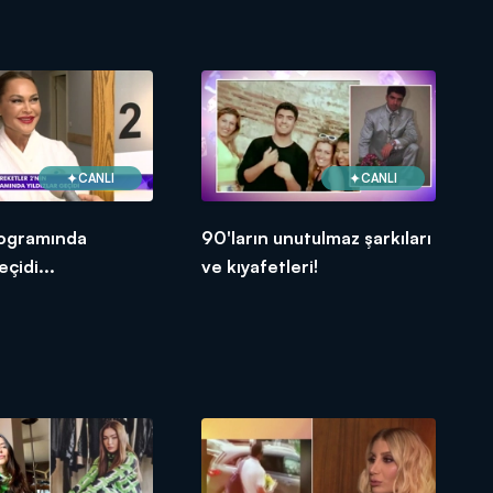
CANLI
CANLI
rogramında
90'ların unutulmaz şarkıları
eçidi...
ve kıyafetleri!