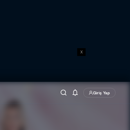
X
Giriş Yap