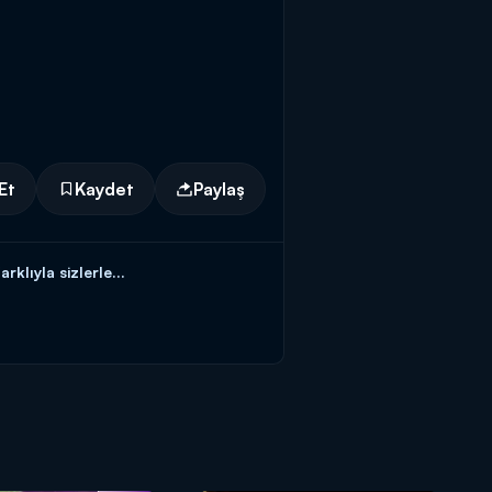
Et
Kaydet
Paylaş
lıyla sizlerle...