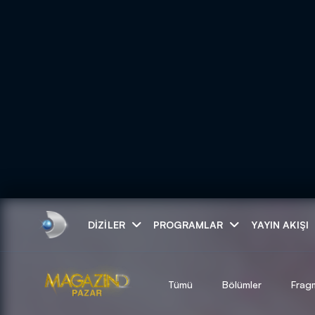
Arama
DIZILER
PROGRAMLAR
YAYIN AKIŞI
ARAMA SONUÇLAR
Tümü
Bölümler
Frag