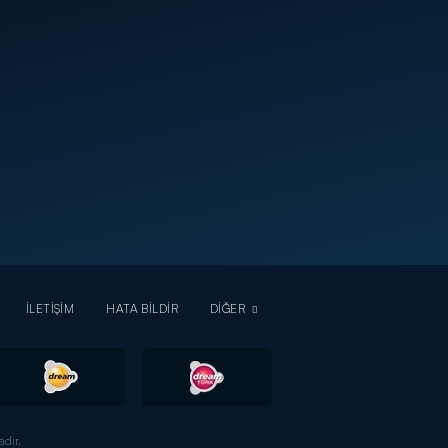
İLETİŞİM
HATA BİLDİR
DİĞER
dır.