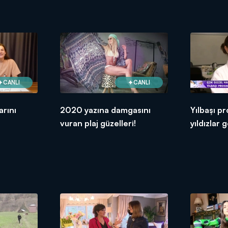
CANLI
CANLI
arını
2020 yazına damgasını
Yılbaşı p
vuran plaj güzelleri!
yıldızlar g