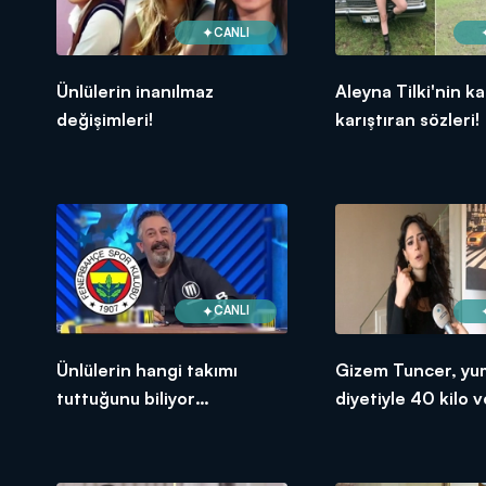
CANLI
Ünlülerin inanılmaz
Aleyna Tilki'nin ka
değişimleri!
karıştıran sözleri!
CANLI
Ünlülerin hangi takımı
Gizem Tuncer, yu
tuttuğunu biliyor
diyetiyle 40 kilo v
muydunuz?