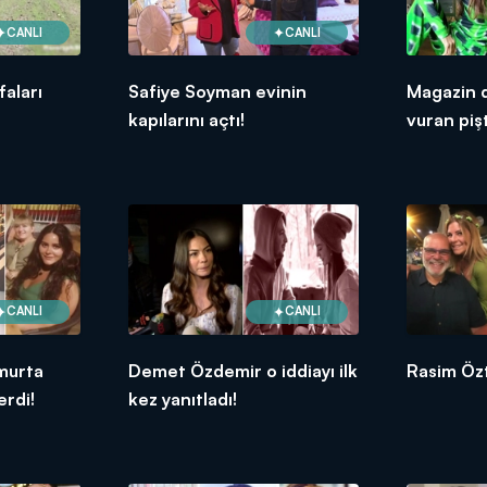
CANLI
CANLI
faları
Safiye Soyman evinin
Magazin 
kapılarını açtı!
vuran pişt
CANLI
CANLI
murta
Demet Özdemir o iddiayı ilk
Rasim Özt
erdi!
kez yanıtladı!