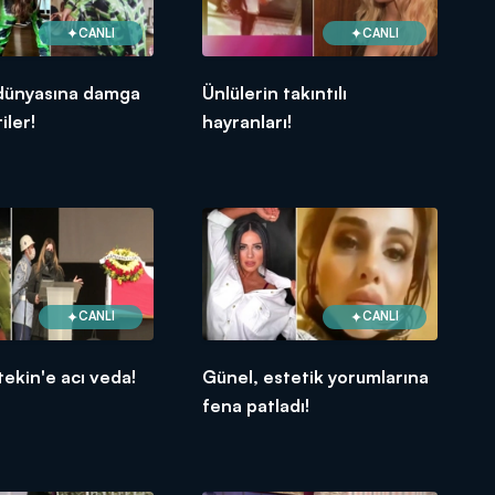
CANLI
CANLI
dünyasına damga
Ünlülerin takıntılı
iler!
hayranları!
CANLI
CANLI
ekin'e acı veda!
Günel, estetik yorumlarına
fena patladı!